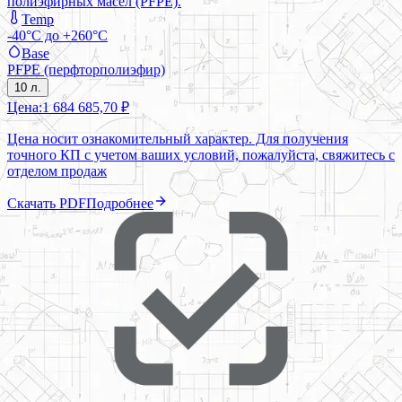
полиэфирных масел (PFPE).
Temp
-40°C до +260°C
Base
PFPE (перфторполиэфир)
10 л.
Цена:
1 684 685,70 ₽
Цена носит ознакомительный характер. Для получения
точного КП с учетом ваших условий, пожалуйста, свяжитесь с
отделом продаж
Скачать PDF
Подробнее