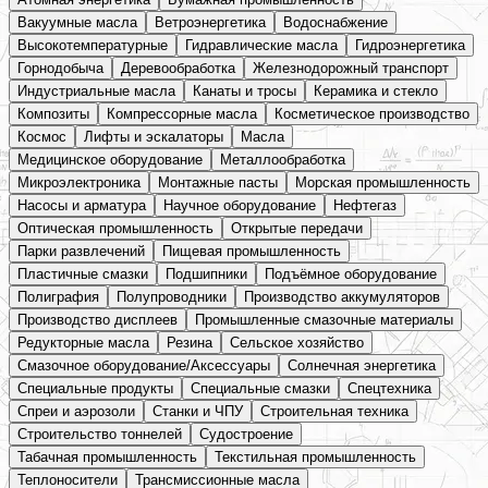
Вакуумные масла
Ветроэнергетика
Водоснабжение
Высокотемпературные
Гидравлические масла
Гидроэнергетика
Горнодобыча
Деревообработка
Железнодорожный транспорт
Индустриальные масла
Канаты и тросы
Керамика и стекло
Композиты
Компрессорные масла
Косметическое производство
Космос
Лифты и эскалаторы
Масла
Медицинское оборудование
Металлообработка
Микроэлектроника
Монтажные пасты
Морская промышленность
Насосы и арматура
Научное оборудование
Нефтегаз
Оптическая промышленность
Открытые передачи
Парки развлечений
Пищевая промышленность
Пластичные смазки
Подшипники
Подъёмное оборудование
Полиграфия
Полупроводники
Производство аккумуляторов
Производство дисплеев
Промышленные смазочные материалы
Редукторные масла
Резина
Сельское хозяйство
Смазочное оборудование/Аксессуары
Солнечная энергетика
Специальные продукты
Специальные смазки
Спецтехника
Спреи и аэрозоли
Станки и ЧПУ
Строительная техника
Строительство тоннелей
Судостроение
Табачная промышленность
Текстильная промышленность
Теплоносители
Трансмиссионные масла