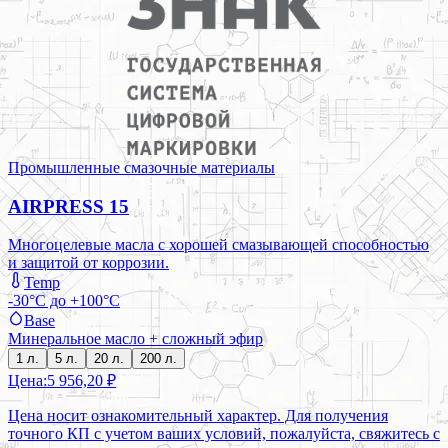
Промышленные смазочные материалы
AIRPRESS 15
Многоцелевые масла с хорошей смазывающей способностью
и защитой от коррозии.
Temp
-30°C до +100°C
Base
Минеральное масло + сложный эфир
1 л.
5 л.
20 л.
200 л.
Цена:
5 956,20 ₽
Цена носит ознакомительный характер. Для получения
точного КП с учетом ваших условий, пожалуйста, свяжитесь с