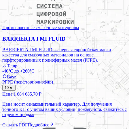
Промышленные смазочные материалы
BARRIERTA I MI FLUID
BARRIERTA I MI FLUID — первая европейская марка
качества для смазочных материалов на основе
перфторированных полиэфирных масел (PFPE).
Temp
-40°C до +260°C
Base
PFPE (перфторполиэфир)
10 л.
Цена:
1 684 685,70 ₽
Цена носит ознакомительный характер. Для получения
точного КП с учетом ваших условий, пожалуйста, свяжитесь с
отделом продаж
Скачать PDF
Подробнее