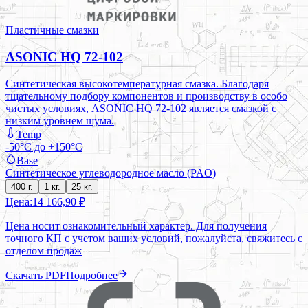
Пластичные смазки
ASONIC HQ 72-102
Синтетическая высокотемпературная смазка. Благодаря
тщательному подбору компонентов и производству в особо
чистых условиях, ASONIC HQ 72-102 является смазкой с
низким уровнем шума.
Temp
-50°C до +150°C
Base
Синтетическое углеводородное масло (PAO)
400 г.
1 кг.
25 кг.
Цена:
14 166,90 ₽
Цена носит ознакомительный характер. Для получения
точного КП с учетом ваших условий, пожалуйста, свяжитесь с
отделом продаж
Скачать PDF
Подробнее