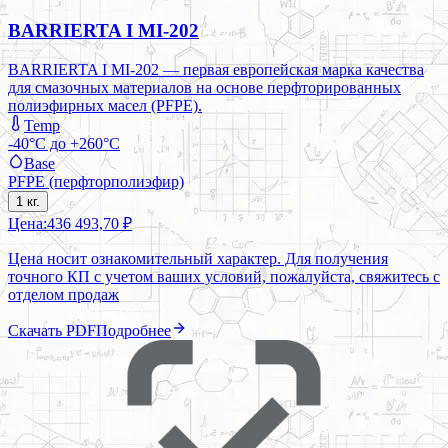
BARRIERTA I MI-202
BARRIERTA I MI-202 — первая европейская марка качества
для смазочных материалов на основе перфторированных
полиэфирных масел (PFPE).
Temp
-40°C до +260°C
Base
PFPE (перфторполиэфир)
1 кг.
Цена:
436 493,70 ₽
Цена носит ознакомительный характер. Для получения
точного КП с учетом ваших условий, пожалуйста, свяжитесь с
отделом продаж
Скачать PDF
Подробнее