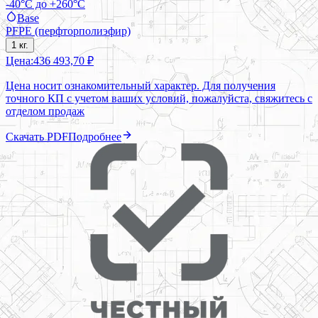
-40°C до +260°C
Base
PFPE (перфторполиэфир)
1 кг.
Цена:
436 493,70 ₽
Цена носит ознакомительный характер. Для получения
точного КП с учетом ваших условий, пожалуйста, свяжитесь с
отделом продаж
Скачать PDF
Подробнее