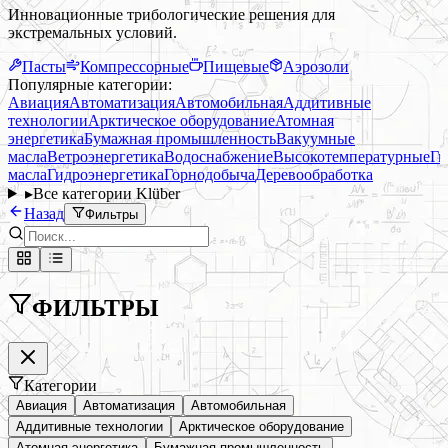
Инновационные трибологические решения для
экстремальных условий.
Пасты
Компрессорные
Пищевые
Аэрозоли
Популярные категории:
Авиация
Автоматизация
Автомобильная
Аддитивные
технологии
Арктическое оборудование
Атомная
энергетика
Бумажная промышленность
Вакуумные
масла
Ветроэнергетика
Водоснабжение
Высокотемпературные
Ги
масла
Гидроэнергетика
Горнодобыча
Деревообработка
▸
Все категории Klüber
Назад
Фильтры
ФИЛЬТРЫ
Категории
Авиация
Автоматизация
Автомобильная
Аддитивные технологии
Арктическое оборудование
Атомная энергетика
Бумажная промышленность