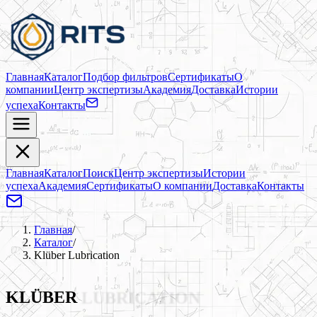
Главная
Каталог
Подбор фильтров
Сертификаты
О
компании
Центр экспертизы
Академия
Доставка
Истории
успеха
Контакты
Главная
Каталог
Поиск
Центр экспертизы
Истории
успеха
Академия
Сертификаты
О компании
Доставка
Контакты
Главная
/
Каталог
/
Klüber Lubrication
KLÜBER
LUBRICATION