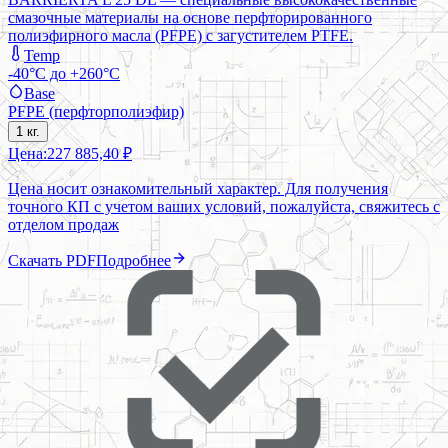
смазочные материалы на основе перфторированного
полиэфирного масла (PFPE) с загустителем PTFE.
Temp
-40°C до +260°C
Base
PFPE (перфторполиэфир)
1 кг.
Цена:
227 885,40 ₽
Цена носит ознакомительный характер. Для получения
точного КП с учетом ваших условий, пожалуйста, свяжитесь с
отделом продаж
Скачать PDF
Подробнее