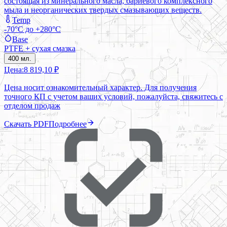
состоящая из минерального масла, бариевого комплексного
мыла и неорганических твердых смазывающих веществ.
Temp
-70°C до +280°C
Base
PTFE + сухая смазка
400 мл.
Цена:
8 819,10 ₽
Цена носит ознакомительный характер. Для получения
точного КП с учетом ваших условий, пожалуйста, свяжитесь с
отделом продаж
Скачать PDF
Подробнее