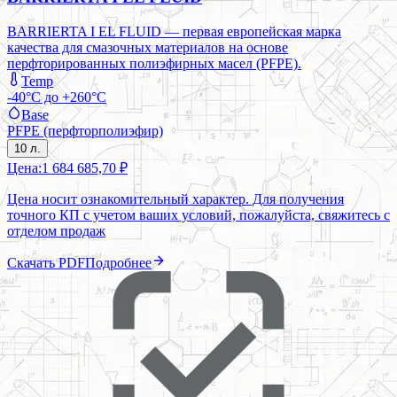
BARRIERTA I EL FLUID — первая европейская марка
качества для смазочных материалов на основе
перфторированных полиэфирных масел (PFPE).
Temp
-40°C до +260°C
Base
PFPE (перфторполиэфир)
10 л.
Цена:
1 684 685,70 ₽
Цена носит ознакомительный характер. Для получения
точного КП с учетом ваших условий, пожалуйста, свяжитесь с
отделом продаж
Скачать PDF
Подробнее