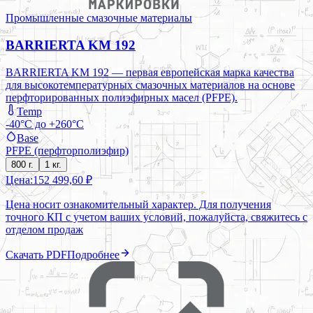
Промышленные смазочные материалы
BARRIERTA KM 192
BARRIERTA KM 192 — первая европейская марка качества
для высокотемпературных смазочных материалов на основе
перфторированных полиэфирных масел (PFPE).
Temp
-40°C до +260°C
Base
PFPE (перфторполиэфир)
800 г.
1 кг.
Цена:
152 499,60 ₽
Цена носит ознакомительный характер. Для получения
точного КП с учетом ваших условий, пожалуйста, свяжитесь с
отделом продаж
Скачать PDF
Подробнее