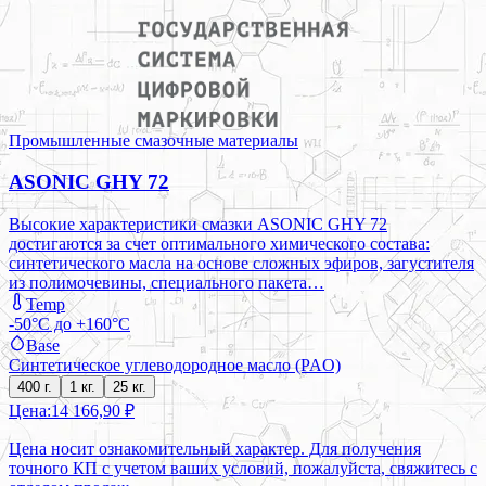
Промышленные смазочные материалы
ASONIC GHY 72
Высокие характеристики смазки ASONIC GHY 72
достигаются за счет оптимального химического состава:
синтетического масла на основе сложных эфиров, загустителя
из полимочевины, специального пакета…
Temp
-50°C до +160°C
Base
Синтетическое углеводородное масло (PAO)
400 г.
1 кг.
25 кг.
Цена:
14 166,90 ₽
Цена носит ознакомительный характер. Для получения
точного КП с учетом ваших условий, пожалуйста, свяжитесь с