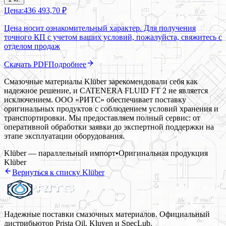
Цена:
436 493,70 ₽
Цена носит ознакомительный характер. Для получения
точного КП с учетом ваших условий, пожалуйста, свяжитесь с
отделом продаж
Скачать PDF
Подробнее
Смазочные материалы Klüber зарекомендовали себя как
надежное решение, и CATENERA FLUID FT 2 не является
исключением. ООО «РИТС» обеспечивает поставку
оригинальных продуктов с соблюдением условий хранения и
транспортировки. Мы предоставляем полный сервис: от
оперативной обработки заявки до экспертной поддержки на
этапе эксплуатации оборудования.
Klüber — параллельный импорт
•
Оригинальная продукция
Klüber
Вернуться к списку
Klüber
Надежные поставки смазочных материалов. Официальный
дистрибьютор Prista Oil, Kluven и SpecLub.