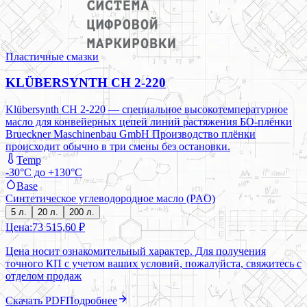
Пластичные смазки
KLÜBERSYNTH CH 2-220
Klübersynth CH 2-220 — специальное высокотемпературное
масло для конвейерных цепей линий растяжения БО-плёнки
Brueckner Maschinenbau GmbH Производство плёнки
происходит обычно в три смены без остановки.
Temp
-30°C до +130°C
Base
Синтетическое углеводородное масло (PAO)
5 л.
20 л.
200 л.
Цена:
73 515,60 ₽
Цена носит ознакомительный характер. Для получения
точного КП с учетом ваших условий, пожалуйста, свяжитесь с
отделом продаж
Скачать PDF
Подробнее