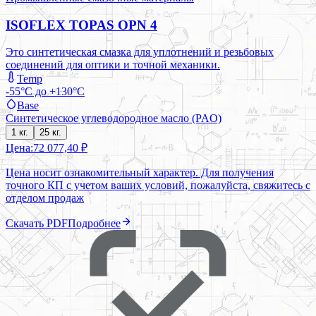
ISOFLEX TOPAS OPN 4
Это синтетическая смазка для уплотнений и резьбовых
соединений для оптики и точной механики.
Temp
-55°C до +130°C
Base
Синтетическое углеводородное масло (PAO)
1 кг.
25 кг.
Цена:
72 077,40 ₽
Цена носит ознакомительный характер. Для получения
точного КП с учетом ваших условий, пожалуйста, свяжитесь с
отделом продаж
Скачать PDF
Подробнее