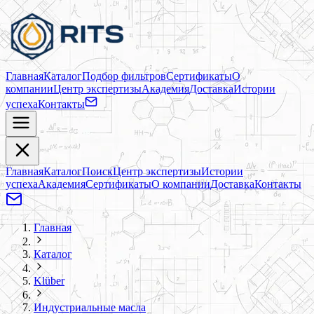
Главная
Каталог
Подбор фильтров
Сертификаты
О
компании
Центр экспертизы
Академия
Доставка
Истории
успеха
Контакты
Главная
Каталог
Поиск
Центр экспертизы
Истории
успеха
Академия
Сертификаты
О компании
Доставка
Контакты
Главная
Каталог
Klüber
Индустриальные масла