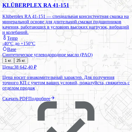
KLÜBERPLEX RA 41-151
Klüberplex RA 41-151 — специальная консистентная смазка на
минеральной основе для длительной смазки подшипников
качения, работающих в условиях высоких нагрузок, вибраций
и колебаний.
Temp
-40°C до +150°C
Base
Синтетическое углеводородное масло (PAO)
1 кг.
25 кг.
Цена:
38 642,40 ₽
Цена носит ознакомительный характер. Для получения
точного КП с учетом ваших условий, пожалуйста, свяжитесь с
отделом продаж
Скачать PDF
Подробнее