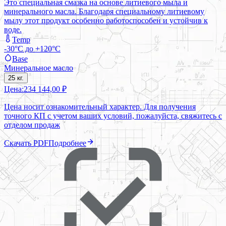
Это специальная смазка на основе литиевого мыла и
минерального масла. Благодаря специальному литиевому
мылу этот продукт особенно работоспособен и устойчив к
воде.
Temp
-30°C до +120°C
Base
Минеральное масло
25 кг.
Цена:
234 144,00 ₽
Цена носит ознакомительный характер. Для получения
точного КП с учетом ваших условий, пожалуйста, свяжитесь с
отделом продаж
Скачать PDF
Подробнее