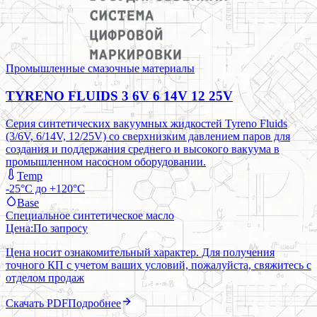
Промышленные смазочные материалы
TYRENO FLUIDS 3 6V 6 14V 12 25V
Серия синтетических вакуумных жидкостей Tyreno Fluids
(3/6V, 6/14V, 12/25V) со сверхнизким давлением паров для
создания и поддержания среднего и высокого вакуума в
промышленном насосном оборудовании.
Temp
-25°C до +120°C
Base
Специальное синтетическое масло
Цена:
По запросу
Цена носит ознакомительный характер. Для получения
точного КП с учетом ваших условий, пожалуйста, свяжитесь с
отделом продаж
Скачать PDF
Подробнее