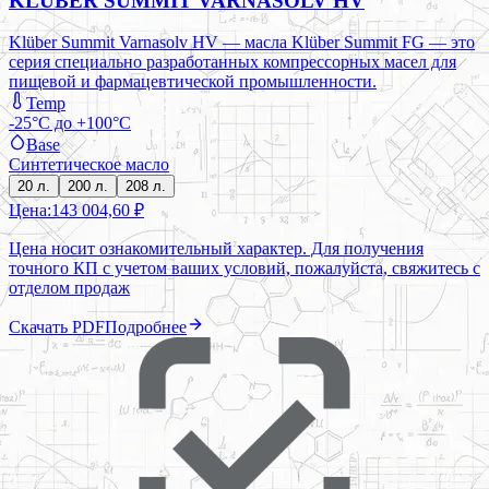
KLÜBER SUMMIT VARNASOLV HV
Klüber Summit Varnasolv HV — масла Klüber Summit FG — это
серия специально разработанных компрессорных масел для
пищевой и фармацевтической промышленности.
Temp
-25°C до +100°C
Base
Синтетическое масло
20 л.
200 л.
208 л.
Цена:
143 004,60 ₽
Цена носит ознакомительный характер. Для получения
точного КП с учетом ваших условий, пожалуйста, свяжитесь с
отделом продаж
Скачать PDF
Подробнее