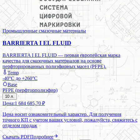
Промышленные смазочные материалы
BARRIERTA I EL FLUID
BARRIERTA I EL FLUID — первая европейская марка
качества для смазочных материалов на основе
перфторированных полиэфирных масел (PFPE).
Temp
-40°C до +260°C
Base
PFPE (перфторполиэфир)
10 л.
Цена:
1 684 685,70 ₽
Цена носит ознакомительный характер. Для получения
точного КП с учетом ваших условий, пожалуйста, свяжитесь с
отделом продаж
Скачать PDF
Подробнее