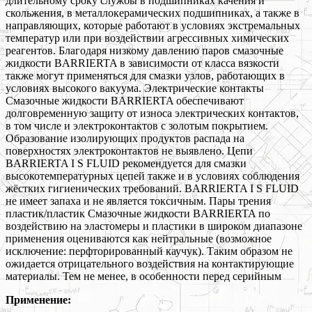
длительному сроку службы в подшипниках качения и
скольжения, в металлокерамических подшипниках, а также в
направляющих, которые работают в условиях экстремальных
температур или при воздействии агрессивных химических
реагентов. Благодаря низкому давлению паров смазочные
жидкости BARRIERTA в зависимости от класса вязкости
также могут применяться для смазки узлов, работающих в
условиях высокого вакуума. Электрические контакты
Смазочные жидкости BARRIERTA обеспечивают
долговременную защиту от износа электрических контактов,
в том числе и электроконтактов с золотым покрытием.
Образование изолирующих продуктов распада на
поверхностях электроконтактов не выявлено. Цепи
BARRIERTA I S FLUID рекомендуется для смазки
высокотемпературных цепей также и в условиях соблюдения
жёстких гигиенических требований. BARRIERTA I S FLUID
не имеет запаха и не является токсичным. Пары трения
пластик/пластик Смазочные жидкости BARRIERTA по
воздействию на эластомеры и пластики в широком диапазоне
применения оцениваются как нейтральные (возможное
исключение: перфторированный каучук). Таким образом не
ожидается отрицательного воздействия на контактирующие
материалы. Тем не менее, в особенности перед серийным
Применение: