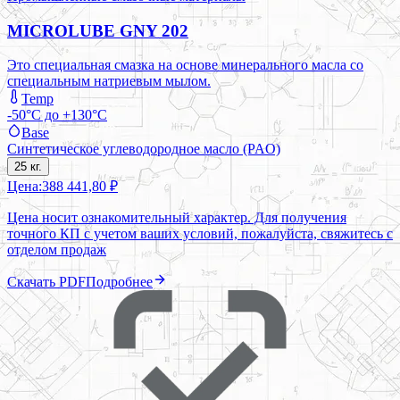
MICROLUBE GNY 202
Это специальная смазка на основе минерального масла со
специальным натриевым мылом.
Temp
-50°C до +130°C
Base
Синтетическое углеводородное масло (PAO)
25 кг.
Цена:
388 441,80 ₽
Цена носит ознакомительный характер. Для получения
точного КП с учетом ваших условий, пожалуйста, свяжитесь с
отделом продаж
Скачать PDF
Подробнее