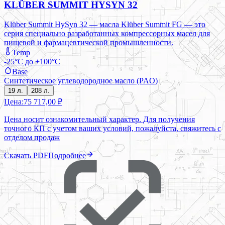
KLÜBER SUMMIT HYSYN 32
Klüber Summit HySyn 32 — масла Klüber Summit FG — это
серия специально разработанных компрессорных масел для
пищевой и фармацевтической промышленности.
Temp
-25°C до +100°C
Base
Синтетическое углеводородное масло (PAO)
19 л.
208 л.
Цена:
75 717,00 ₽
Цена носит ознакомительный характер. Для получения
точного КП с учетом ваших условий, пожалуйста, свяжитесь с
отделом продаж
Скачать PDF
Подробнее