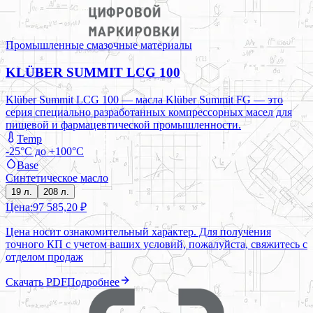
Промышленные смазочные материалы
KLÜBER SUMMIT LCG 100
Klüber Summit LCG 100 — масла Klüber Summit FG — это
серия специально разработанных компрессорных масел для
пищевой и фармацевтической промышленности.
Temp
-25°C до +100°C
Base
Синтетическое масло
19 л.
208 л.
Цена:
97 585,20 ₽
Цена носит ознакомительный характер. Для получения
точного КП с учетом ваших условий, пожалуйста, свяжитесь с
отделом продаж
Скачать PDF
Подробнее