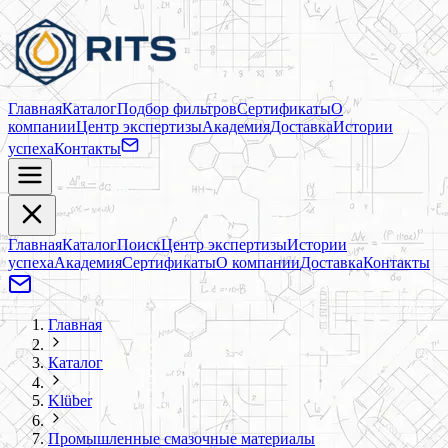
Главная
Каталог
Подбор фильтров
Сертификаты
О
компании
Центр экспертизы
Академия
Доставка
Истории
успеха
Контакты
Главная
Каталог
Поиск
Центр экспертизы
Истории
успеха
Академия
Сертификаты
О компании
Доставка
Контакты
Главная
Каталог
Klüber
Промышленные смазочные материалы