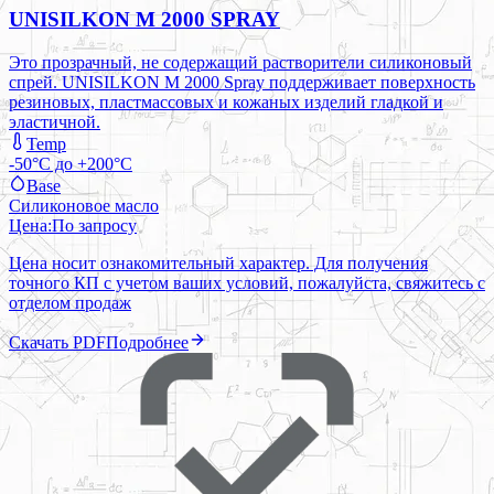
UNISILKON M 2000 SPRAY
Это прозрачный, не содержащий растворители силиконовый
спрей. UNISILKON M 2000 Spray поддерживает поверхность
резиновых, пластмассовых и кожаных изделий гладкой и
эластичной.
Temp
-50°C до +200°C
Base
Силиконовое масло
Цена:
По запросу
Цена носит ознакомительный характер. Для получения
точного КП с учетом ваших условий, пожалуйста, свяжитесь с
отделом продаж
Скачать PDF
Подробнее