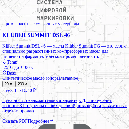
Промышленные смазочные материалы
KLÜBER SUMMIT DSL 46
Klüber Summit DSL 46 — масла Klüber Summit FG — это серия
специально разработанных компрессорных масел для
пищевой и фармацевтической промышленности.
Temp
-25°C до +100°C
Base
Синтетическое масло (биоразлагаемое)
20 л.
200 л.
Цена:
81 716,40 ₽
Цена носит ознакомительный характер. Для получения
точного КП с учетом ваших условий, пожалуйста, свяжитесь с
отделом продаж
Скачать PDF
Подробнее