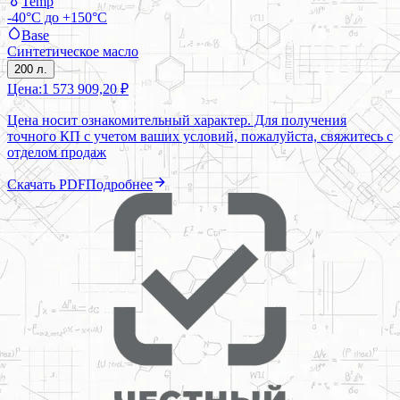
Temp
-40°C до +150°C
Base
Синтетическое масло
200 л.
Цена:
1 573 909,20 ₽
Цена носит ознакомительный характер. Для получения
точного КП с учетом ваших условий, пожалуйста, свяжитесь с
отделом продаж
Скачать PDF
Подробнее