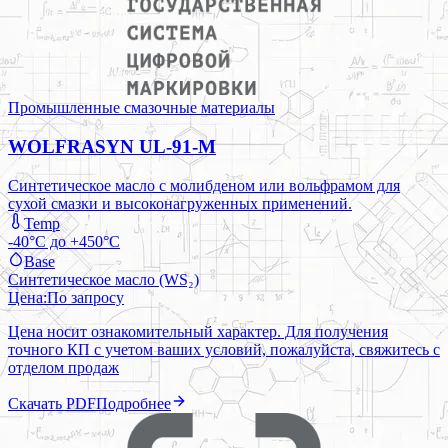
Промышленные смазочные материалы
WOLFRASYN UL-91-M
Синтетическое масло с молибденом или вольфрамом для
сухой смазки и высоконагруженных применений.
Temp
-40°C до +450°C
Base
Синтетическое масло (WS₂)
Цена:
По запросу
Цена носит ознакомительный характер. Для получения
точного КП с учетом ваших условий, пожалуйста, свяжитесь с
отделом продаж
Скачать PDF
Подробнее