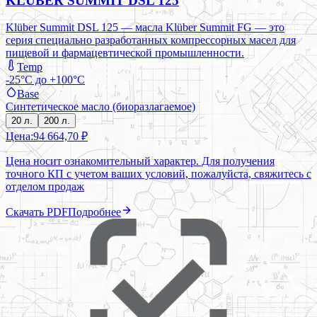
KLÜBER SUMMIT DSL 125
Klüber Summit DSL 125 — масла Klüber Summit FG — это
серия специально разработанных компрессорных масел для
пищевой и фармацевтической промышленности.
Temp
-25°C до +100°C
Base
Синтетическое масло (биоразлагаемое)
20 л.
200 л.
Цена:
94 664,70 ₽
Цена носит ознакомительный характер. Для получения
точного КП с учетом ваших условий, пожалуйста, свяжитесь с
отделом продаж
Скачать PDF
Подробнее