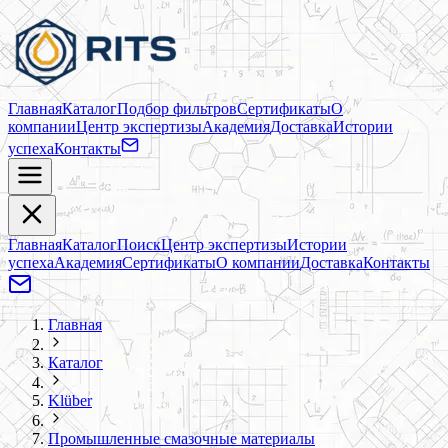
Главная
Каталог
Подбор фильтров
Сертификаты
О
компании
Центр экспертизы
Академия
Доставка
Истории
успеха
Контакты
Главная
Каталог
Поиск
Центр экспертизы
Истории
успеха
Академия
Сертификаты
О компании
Доставка
Контакты
Главная
Каталог
Klüber
Промышленные смазочные материалы