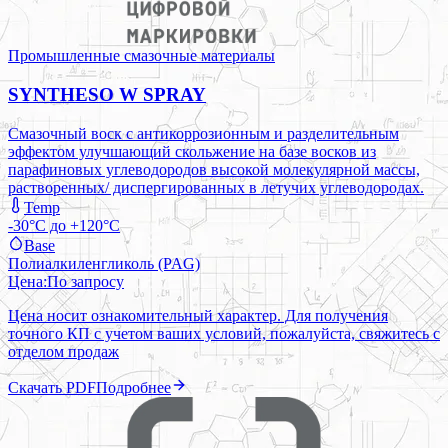
Промышленные смазочные материалы
SYNTHESO W SPRAY
Смазочный воск с антикоррозионным и разделительным
эффектом улучшающий скольжение на базе восков из
парафиновых углеводородов высокой молекулярной массы,
растворенных/ диспергированных в летучих углеводородах.
Temp
-30°C до +120°C
Base
Полиалкиленгликоль (PAG)
Цена:
По запросу
Цена носит ознакомительный характер. Для получения
точного КП с учетом ваших условий, пожалуйста, свяжитесь с
отделом продаж
Скачать PDF
Подробнее