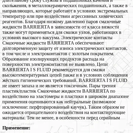
длительному сроку службы в подшипниках качения и
скольжения, в металлокерамических подшипниках, а также в
направляющих, которые работают в условиях экстремальных
температур или при воздействии агрессивных химических
реагентов. Благодаря низкому давлению паров смазочные
жидкости BARRIERTA в зависимости от класса вязкости
также могут применяться для смазки узлов, работающих в
условиях высокого вакуума. Электрические контакты
Смазочные жидкости BARRIERTA обеспечивают
долговременную защиту от износа электрических контактов,
в том числе и электроконтактов с золотым покрытием.
Образование изолирующих продуктов распада на
поверхностях электроконтактов не выявлено. Цепи
BARRIERTA I S FLUID рекомендуется для смазки
высокотемпературных цепей также и в условиях соблюдения
жёстких гигиенических требований. BARRIERTA I S FLUID
не имеет запаха и не является токсичным. Пары трения
пластик/пластик Смазочные жидкости BARRIERTA по
воздействию на эластомеры и пластики в широком диапазоне
применения оцениваются как нейтральные (возможное
исключение: перфторированный каучук). Таким образом не
ожидается отрицательного воздействия на контактирующие
материалы. Тем не менее, в особенности перед серийным
Применение: