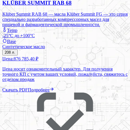
KLÜBER SUMMIT RAB 68
Klüber Summit RAB 68 — масла Klüber Summit FG — это серия
специально разработанных компрессорных масел для
пищевой и фармацевтической промышленности.
Temp
-25°C до +100°C
Base
Синтетическое масло
208 л.
Цена:
876 785,40 ₽
Цена носит ознакомительный характер. Для получения
точного КП с учетом ваших условий, пожалуйста, свяжитесь с
отделом продаж
Скачать PDF
Подробнее