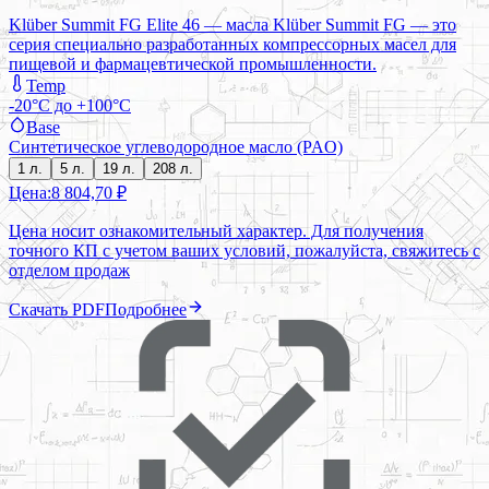
Klüber Summit FG Elite 46 — масла Klüber Summit FG — это
серия специально разработанных компрессорных масел для
пищевой и фармацевтической промышленности.
Temp
-20°C до +100°C
Base
Синтетическое углеводородное масло (PAO)
1 л.
5 л.
19 л.
208 л.
Цена:
8 804,70 ₽
Цена носит ознакомительный характер. Для получения
точного КП с учетом ваших условий, пожалуйста, свяжитесь с
отделом продаж
Скачать PDF
Подробнее