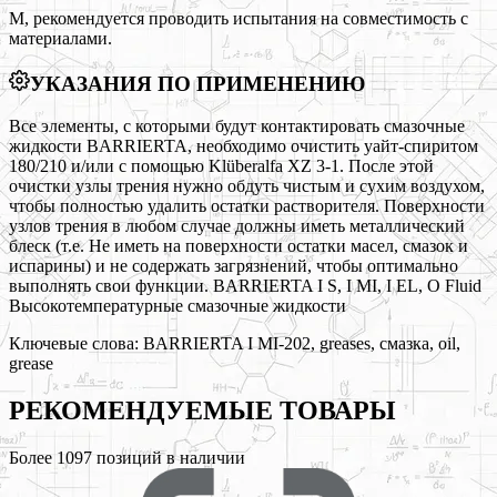
М, рекомендуется проводить испытания на совместимость с
материалами.
УКАЗАНИЯ ПО ПРИМЕНЕНИЮ
Все элементы, с которыми будут контактировать смазочные
жидкости BARRIERTA, необходимо очистить уайт-спиритом
180/210 и/или с помощью Klüberalfa XZ 3-1. После этой
очистки узлы трения нужно обдуть чистым и сухим воздухом,
чтобы полностью удалить остатки растворителя. Поверхности
узлов трения в любом случае должны иметь металлический
блеск (т.е. Не иметь на поверхности остатки масел, смазок и
испарины) и не содержать загрязнений, чтобы оптимально
выполнять свои функции. BARRIERTA I S, I MI, I EL, O Fluid
Высокотемпературные смазочные жидкости
Ключевые слова:
BARRIERTA I MI-202, greases, смазка, oil,
grease
РЕКОМЕНДУЕМЫЕ
ТОВАРЫ
Более
1097
позиций в наличии