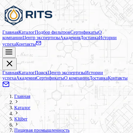
Главная
Каталог
Подбор фильтров
Сертификаты
О
компании
Центр экспертизы
Академия
Доставка
Истории
успеха
Контакты
Главная
Каталог
Поиск
Центр экспертизы
Истории
успеха
Академия
Сертификаты
О компании
Доставка
Контакты
Главная
Каталог
Klüber
Пищевая промышленность