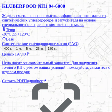
KLÜBERFOOD NH1 94-6000
Жидкая смазка на основе высоко рафинированного масла из
синтетических углеводородов и загустителя на основе
специального кальциевого комплексного мыла.
Temp
-30°C до +120°C
Base
Синтетическое углеводородное масло (PAO)
400 г.
1 кг.
5 кг.
25 кг.
180 кг.
Цена:
6 197,40 ₽
Цена носит ознакомительный характер. Для получения
точного КП с учетом ваших условий, пожалуйста, свяжитесь с
отделом продаж
Скачать PDF
Подробнее