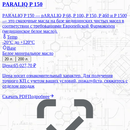
PARALIQ P 150
PARALIQ P 150 — pARALIQ P 68, P 100, P 150, P 460 и P 1500
— это смазочные масла на базе медицинских чистых масел в
соответствии с требованиями Европейской Фармокопеи
(медицинское белое масло).
Temp
-20°C до +120°C
Base
Белое минеральное масло
20 л.
200 л.
Цена:
65 027,70 ₽
Цена носит ознакомительный характер. Для получения
точного КП с учетом ваших условий, пожалуйста, свяжитесь с
отделом продаж
Скачать PDF
Подробнее