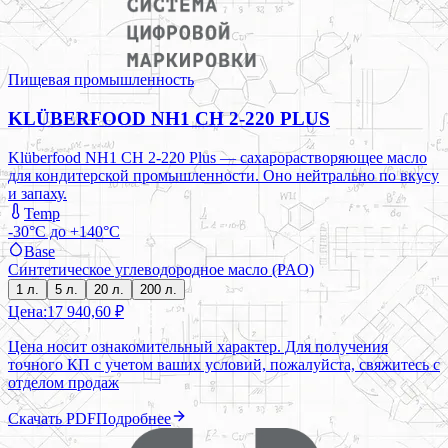
Пищевая промышленность
KLÜBERFOOD NH1 CH 2-220 PLUS
Klüberfood NH1 CH 2-220 Plus — сахарорастворяющее масло
для кондитерской промышленности. Оно нейтрально по вкусу
и запаху.
Temp
-30°C до +140°C
Base
Синтетическое углеводородное масло (PAO)
1 л.
5 л.
20 л.
200 л.
Цена:
17 940,60 ₽
Цена носит ознакомительный характер. Для получения
точного КП с учетом ваших условий, пожалуйста, свяжитесь с
отделом продаж
Скачать PDF
Подробнее