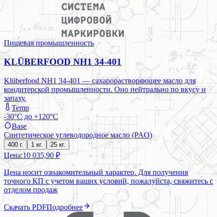
Пищевая промышленность
KLÜBERFOOD NH1 34-401
Klüberfood NH1 34-401 — сахарорастворяющее масло для
кондитерской промышленности. Оно нейтрально по вкусу и
запаху.
Temp
-30°C до +120°C
Base
Синтетическое углеводородное масло (PAO)
400 г.
1 кг.
25 кг.
Цена:
10 035,90 ₽
Цена носит ознакомительный характер. Для получения
точного КП с учетом ваших условий, пожалуйста, свяжитесь с
отделом продаж
Скачать PDF
Подробнее