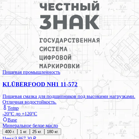
Пищевая промышленность
KLÜBERFOOD NH1 11-572
Пищевая смазка для подшипников под высокими нагрузками.
Отличная водостойкость.
Temp
-20°C до +120°C
Base
Минеральное белое масло
400 г.
1 кг.
25 кг.
180 кг.
Цена:
3 867,30 ₽