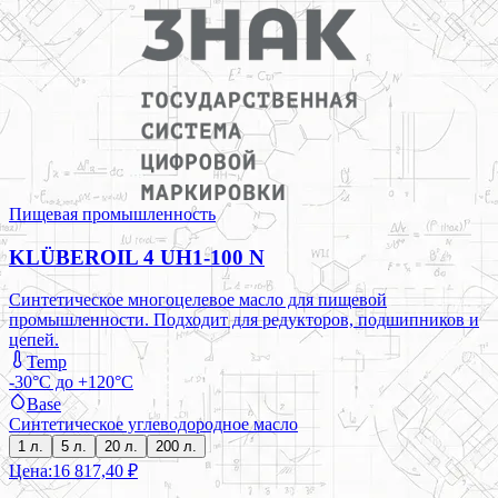
Пищевая промышленность
KLÜBEROIL 4 UH1-100 N
Синтетическое многоцелевое масло для пищевой
промышленности. Подходит для редукторов, подшипников и
цепей.
Temp
-30°C до +120°C
Base
Синтетическое углеводородное масло
1 л.
5 л.
20 л.
200 л.
Цена:
16 817,40 ₽