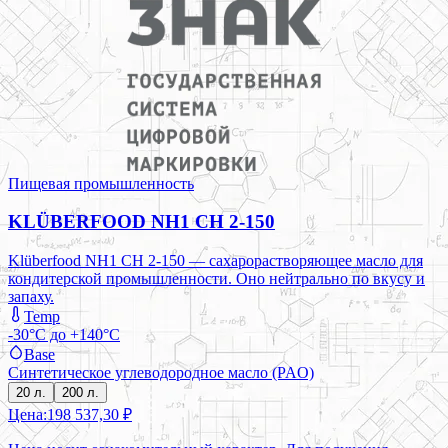
Пищевая промышленность
KLÜBERFOOD NH1 CH 2-150
Klüberfood NH1 CH 2-150 — сахарорастворяющее масло для
кондитерской промышленности. Оно нейтрально по вкусу и
запаху.
Temp
-30°C до +140°C
Base
Синтетическое углеводородное масло (PAO)
20 л.
200 л.
Цена:
198 537,30 ₽