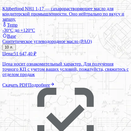
Klüberfood NH1 1-17 — сахарорастворяющее масло для
кондитерской промышленности. Оно нейтрально по вкусу и
запаху.
Temp
-30°C до +120°C
Base
Синтетическое углеводородное масло (PAO)
10 л.
Цена:
51 647,40 ₽
Цена носит ознакомительный характер. Для получения
точного КП с учетом ваших условий, пожалуйста, свяжитесь с
отделом продаж
Скачать PDF
Подробнее