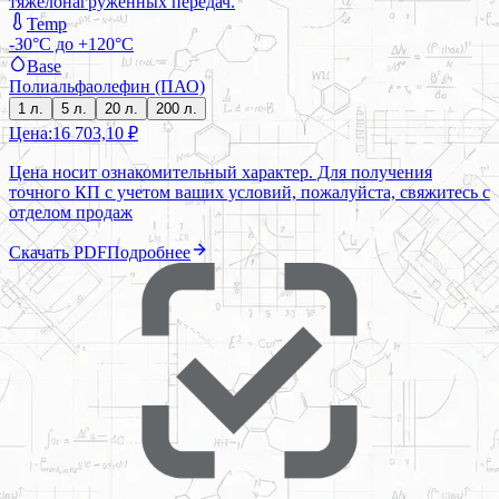
тяжелонагруженных передач.
Temp
-30°C до +120°C
Base
Полиальфаолефин (ПАО)
1 л.
5 л.
20 л.
200 л.
Цена:
16 703,10 ₽
Цена носит ознакомительный характер. Для получения
точного КП с учетом ваших условий, пожалуйста, свяжитесь с
отделом продаж
Скачать PDF
Подробнее