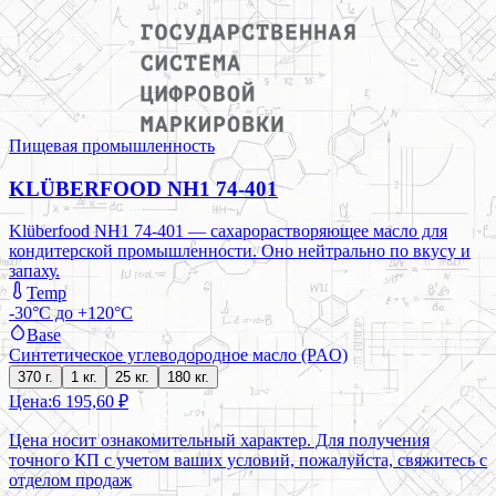
Пищевая промышленность
KLÜBERFOOD NH1 74-401
Klüberfood NH1 74-401 — сахарорастворяющее масло для
кондитерской промышленности. Оно нейтрально по вкусу и
запаху.
Temp
-30°C до +120°C
Base
Синтетическое углеводородное масло (PAO)
370 г.
1 кг.
25 кг.
180 кг.
Цена:
6 195,60 ₽
Цена носит ознакомительный характер. Для получения
точного КП с учетом ваших условий, пожалуйста, свяжитесь с
отделом продаж