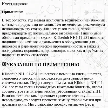
Имеет широкое
Применение:
В тех областях, где нельзя исключить технически неизбежный
контакт с продуктами питания. Тем не менее мы рекомендуем
использовать эту смазку для всех узлов трения, чтобы
предотвращать их потенциальное загрязнение. Типичными
областями применения смазки Klüberlub NH1 11-231 являются
подшипники качения и скольжения в оборудовании для
пищевой и фармацевтической промышленности, а также в
дозирующих поршнях, направляющих колонках и трубчатых
подвесных путях скотобоен.
УКАЗАНИЯ ПО ПРИМЕНЕНИЮ
Klüberlub NH1 11-231 наносится с помощью кисти, шпателя,
смазочного пресса или посредством централизованной
системы смазки. Перед нанесением смазки Klüberlub NH1 11-
231 все узлы трения необходимо тщательно очистить, чтобы
соответствовать гигиеническим требованиям стандарта H1.
Если по техническим причинам провести очистку
невозможно, то следует провести замену старой смазки при
досмазывании. Мы с радостью проконсультируем Вас в