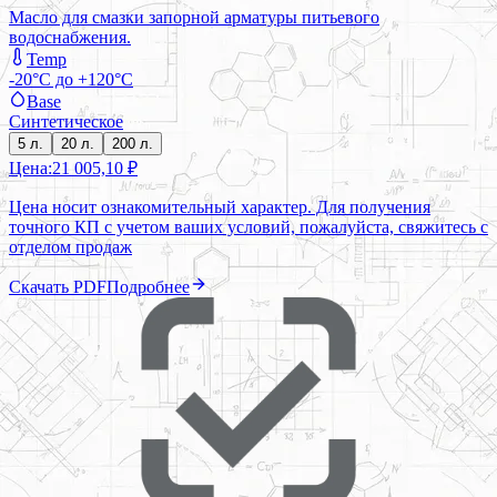
Масло для смазки запорной арматуры питьевого
водоснабжения.
Temp
-20°C до +120°C
Base
Синтетическое
5 л.
20 л.
200 л.
Цена:
21 005,10 ₽
Цена носит ознакомительный характер. Для получения
точного КП с учетом ваших условий, пожалуйста, свяжитесь с
отделом продаж
Скачать PDF
Подробнее