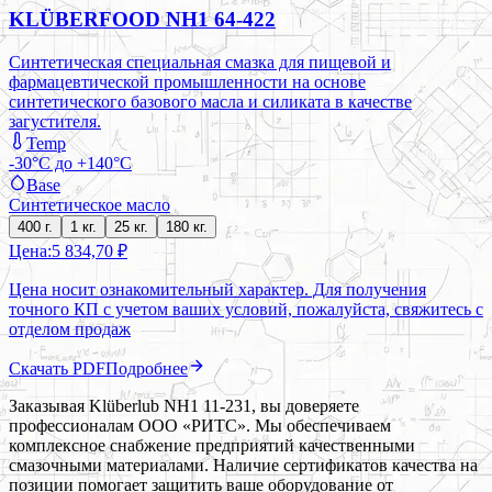
KLÜBERFOOD NH1 64-422
Синтетическая специальная смазка для пищевой и
фармацевтической промышленности на основе
синтетического базового масла и силиката в качестве
загустителя.
Temp
-30°C до +140°C
Base
Синтетическое масло
400 г.
1 кг.
25 кг.
180 кг.
Цена:
5 834,70 ₽
Цена носит ознакомительный характер. Для получения
точного КП с учетом ваших условий, пожалуйста, свяжитесь с
отделом продаж
Скачать PDF
Подробнее
Заказывая Klüberlub NH1 11-231, вы доверяете
профессионалам ООО «РИТС». Мы обеспечиваем
комплексное снабжение предприятий качественными
смазочными материалами. Наличие сертификатов качества на
позиции помогает защитить ваше оборудование от