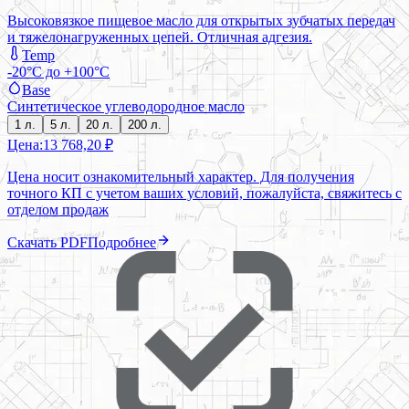
Высоковязкое пищевое масло для открытых зубчатых передач
и тяжелонагруженных цепей. Отличная адгезия.
Temp
-20°C до +100°C
Base
Синтетическое углеводородное масло
1 л.
5 л.
20 л.
200 л.
Цена:
13 768,20 ₽
Цена носит ознакомительный характер. Для получения
точного КП с учетом ваших условий, пожалуйста, свяжитесь с
отделом продаж
Скачать PDF
Подробнее