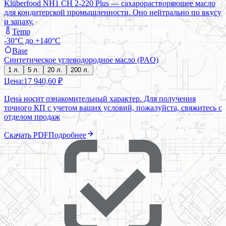
Klüberfood NH1 CH 2-220 Plus — сахарорастворяющее масло
для кондитерской промышленности. Оно нейтрально по вкусу
и запаху.
Temp
-30°C до +140°C
Base
Синтетическое углеводородное масло (PAO)
1 л.
5 л.
20 л.
200 л.
Цена:
17 940,60 ₽
Цена носит ознакомительный характер. Для получения
точного КП с учетом ваших условий, пожалуйста, свяжитесь с
отделом продаж
Скачать PDF
Подробнее