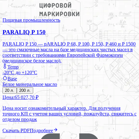
Пищевая промышленность
PARALIQ P 150
PARALIQ P 150 — pARALIQ P 68, P 100, P 150, P 460 и P 1500
— это смазочные масла на базе медицинских чистых масел в
соответствии с требованиями Европейской Фармокопеи
(медицинское белое масло).
Temp
-20°C до +120°C
Base
Белое минеральное масло
20 л.
200 л.
Цена:
65 027,70 ₽
Цена носит ознакомительный характер. Для получения
точного КП с учетом ваших условий, пожалуйста, свяжитесь с
отделом продаж
Скачать PDF
Подробнее