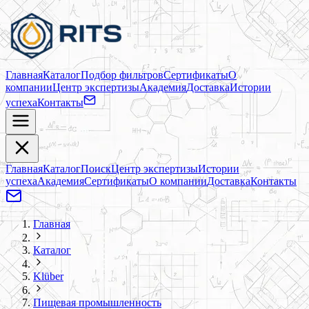
Главная
Каталог
Подбор фильтров
Сертификаты
О
компании
Центр экспертизы
Академия
Доставка
Истории
успеха
Контакты
Главная
Каталог
Поиск
Центр экспертизы
Истории
успеха
Академия
Сертификаты
О компании
Доставка
Контакты
Главная
Каталог
Klüber
Пищевая промышленность