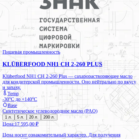
Пищевая промышленность
KLÜBERFOOD NH1 CH 2-260 PLUS
Klüberfood NH1 CH 2-260 Plus — сахарорастворяющее масло
для кондитерской промышленности. Оно нейтрально по вкусу
и запаху.
Temp
-30°C до +140°C
Base
Синтетическое углеводородное масло (PAO)
1 л.
5 л.
20 л.
200 л.
Цена:
17 595,00 ₽
Цена носит ознакомительный характер. Для получения