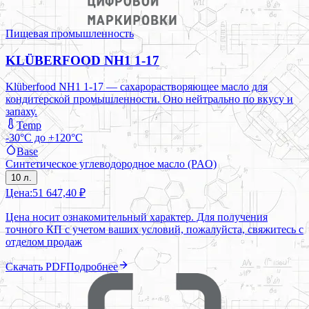
Пищевая промышленность
KLÜBERFOOD NH1 1-17
Klüberfood NH1 1-17 — сахарорастворяющее масло для
кондитерской промышленности. Оно нейтрально по вкусу и
запаху.
Temp
-30°C до +120°C
Base
Синтетическое углеводородное масло (PAO)
10 л.
Цена:
51 647,40 ₽
Цена носит ознакомительный характер. Для получения
точного КП с учетом ваших условий, пожалуйста, свяжитесь с
отделом продаж
Скачать PDF
Подробнее