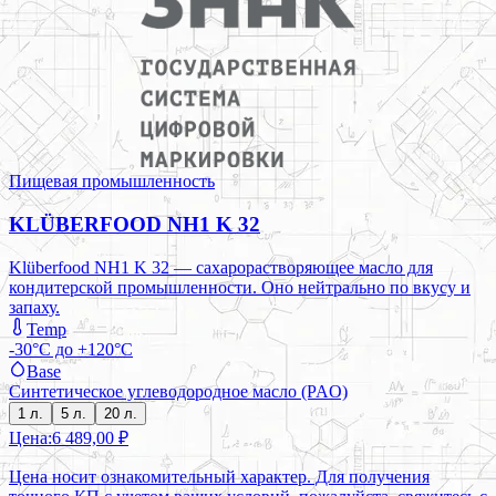
Пищевая промышленность
KLÜBERFOOD NH1 K 32
Klüberfood NH1 K 32 — сахарорастворяющее масло для
кондитерской промышленности. Оно нейтрально по вкусу и
запаху.
Temp
-30°C до +120°C
Base
Синтетическое углеводородное масло (PAO)
1 л.
5 л.
20 л.
Цена:
6 489,00 ₽
Цена носит ознакомительный характер. Для получения