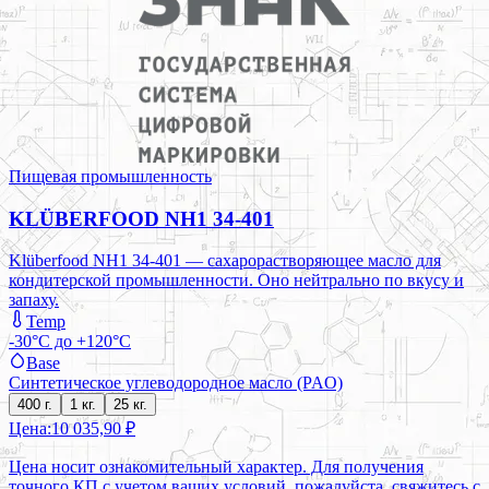
Пищевая промышленность
KLÜBERFOOD NH1 34-401
Klüberfood NH1 34-401 — сахарорастворяющее масло для
кондитерской промышленности. Оно нейтрально по вкусу и
запаху.
Temp
-30°C до +120°C
Base
Синтетическое углеводородное масло (PAO)
400 г.
1 кг.
25 кг.
Цена:
10 035,90 ₽
Цена носит ознакомительный характер. Для получения
точного КП с учетом ваших условий, пожалуйста, свяжитесь с