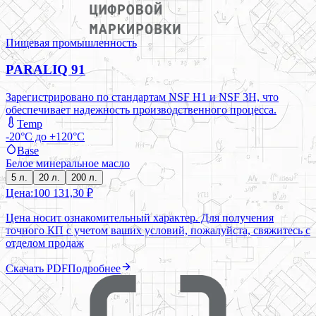
Пищевая промышленность
PARALIQ 91
Зарегистрировано по стандартам NSF H1 и NSF 3H, что
обеспечивает надежность производственного процесса.
Temp
-20°C до +120°C
Base
Белое минеральное масло
5 л.
20 л.
200 л.
Цена:
100 131,30 ₽
Цена носит ознакомительный характер. Для получения
точного КП с учетом ваших условий, пожалуйста, свяжитесь с
отделом продаж
Скачать PDF
Подробнее