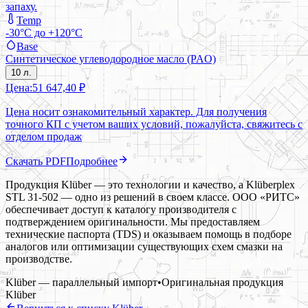
запаху.
Temp
-30°C до +120°C
Base
Синтетическое углеводородное масло (PAO)
10 л.
Цена:
51 647,40 ₽
Цена носит ознакомительный характер. Для получения
точного КП с учетом ваших условий, пожалуйста, свяжитесь с
отделом продаж
Скачать PDF
Подробнее
Продукция Klüber — это технологии и качество, а Klüberplex
STL 31-502 — одно из решений в своем классе. ООО «РИТС»
обеспечивает доступ к каталогу производителя с
подтверждением оригинальности. Мы предоставляем
технические паспорта (TDS) и оказываем помощь в подборе
аналогов или оптимизации существующих схем смазки на
производстве.
Klüber — параллельный импорт
•
Оригинальная продукция
Klüber