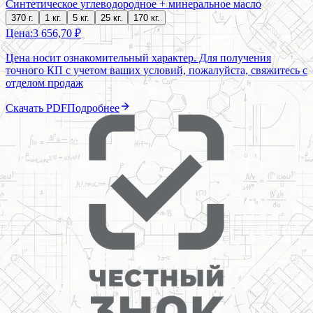
Синтетическое углеводородное + минеральное масло
370 г.
1 кг.
5 кг.
25 кг.
170 кг.
Цена:
3 656,70 ₽
Цена носит ознакомительный характер. Для получения
точного КП с учетом ваших условий, пожалуйста, свяжитесь с
отделом продаж
Скачать PDF
Подробнее