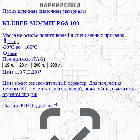
Промышленные смазочные материалы
KLÜBER SUMMIT PGS 100
Масла на основе полигликолей и специальных присадок.
Temp
-30°C до +100°C
Base
Полигликоль (PAG)
19 л.
20 л.
200 л.
208 л.
Цена:
113 713,20 ₽
Цена носит ознакомительный характер. Для получения
точного КП с учетом ваших условий, пожалуйста, свяжитесь с
отделом продаж
Скачать PDF
Подробнее