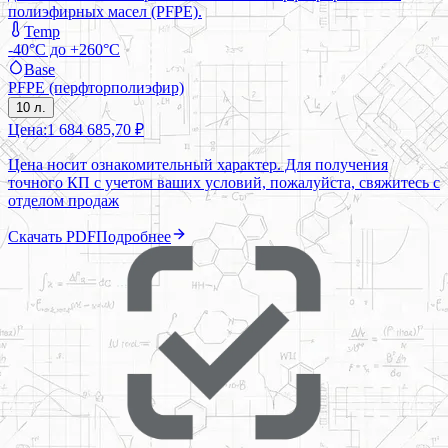
полиэфирных масел (PFPE).
Temp
-40°C до +260°C
Base
PFPE (перфторполиэфир)
10 л.
Цена:
1 684 685,70 ₽
Цена носит ознакомительный характер. Для получения
точного КП с учетом ваших условий, пожалуйста, свяжитесь с
отделом продаж
Скачать PDF
Подробнее