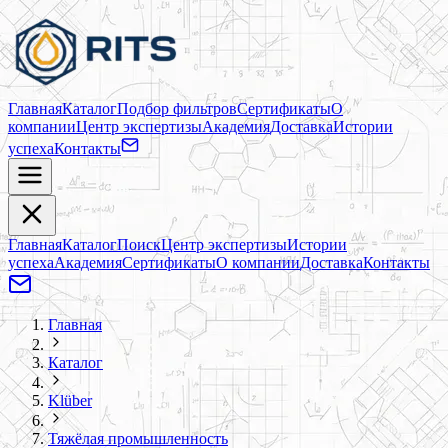
Главная
Каталог
Подбор фильтров
Сертификаты
О
компании
Центр экспертизы
Академия
Доставка
Истории
успеха
Контакты
Главная
Каталог
Поиск
Центр экспертизы
Истории
успеха
Академия
Сертификаты
О компании
Доставка
Контакты
Главная
Каталог
Klüber
Тяжёлая промышленность