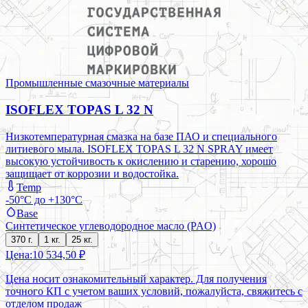
Промышленные смазочные материалы
ISOFLEX TOPAS L 32 N
Низкотемпературная смазка на базе ПАО и специального
литиевого мыла. ISOFLEX TOPAS L 32 N SPRAY имеет
высокую устойчивость к окислению и старению, хорошо
защищает от коррозии и водостойка.
Temp
-50°C до +130°C
Base
Синтетическое углеводородное масло (PAO)
370 г.
1 кг.
25 кг.
Цена:
10 534,50 ₽
Цена носит ознакомительный характер. Для получения
точного КП с учетом ваших условий, пожалуйста, свяжитесь с
отделом продаж