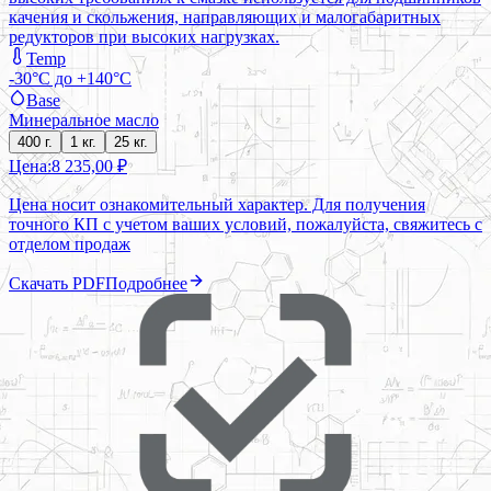
качения и скольжения, направляющих и малогабаритных
редукторов при высоких нагрузках.
Temp
-30°C до +140°C
Base
Минеральное масло
400 г.
1 кг.
25 кг.
Цена:
8 235,00 ₽
Цена носит ознакомительный характер. Для получения
точного КП с учетом ваших условий, пожалуйста, свяжитесь с
отделом продаж
Скачать PDF
Подробнее