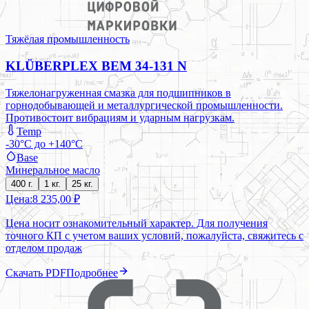
Тяжёлая промышленность
KLÜBERPLEX BEM 34-131 N
Тяжелонагруженная смазка для подшипников в
горнодобывающей и металлургической промышленности.
Противостоит вибрациям и ударным нагрузкам.
Temp
-30°C до +140°C
Base
Минеральное масло
400 г.
1 кг.
25 кг.
Цена:
8 235,00 ₽
Цена носит ознакомительный характер. Для получения
точного КП с учетом ваших условий, пожалуйста, свяжитесь с
отделом продаж
Скачать PDF
Подробнее