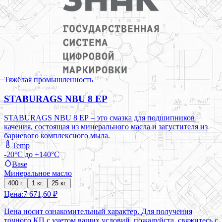
Тяжёлая промышленность
STABURAGS NBU 8 EP
STABURAGS NBU 8 ЕР – это смазка для подшипников
качения, состоящая из минерального масла и загустителя из
бариевого комплексного мыла.
Temp
-20°C до +140°C
Base
Минеральное масло
400 г.
1 кг.
25 кг.
Цена:
7 671,60 ₽
Цена носит ознакомительный характер. Для получения
точного КП с учетом ваших условий, пожалуйста, свяжитесь с