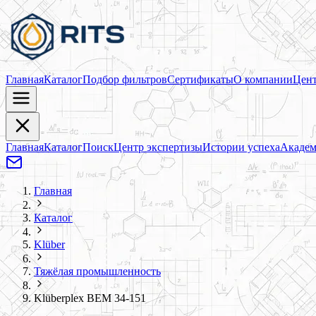
Главная
Каталог
Подбор фильтров
Сертификаты
О компании
Цент
Главная
Каталог
Поиск
Центр экспертизы
Истории успеха
Академ
Главная
Каталог
Klüber
Тяжёлая промышленность
Klüberplex BEM 34-151