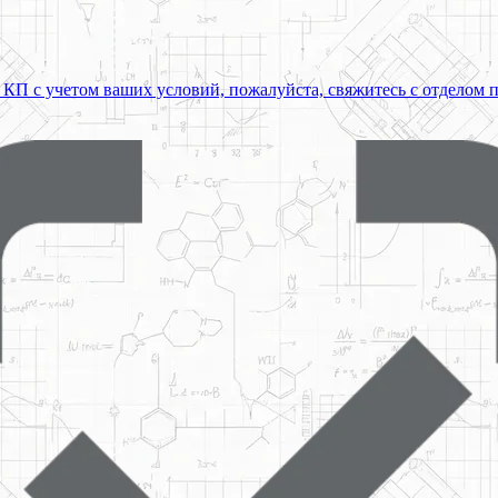
 КП с учетом ваших условий, пожалуйста, свяжитесь с отделом 