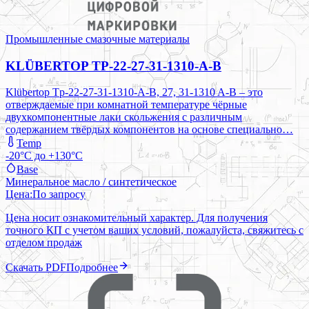
Промышленные смазочные материалы
KLÜBERTOP TP-22-27-31-1310-A-B
Klübertop Tp-22-27-31-1310-A-B, 27, 31-1310 A-B – это
отверждаемые при комнатной температуре чёрные
двухкомпонентные лаки скольжения с различным
содержанием твёрдых компонентов на основе специально…
Temp
-20°C до +130°C
Base
Минеральное масло / синтетическое
Цена:
По запросу
Цена носит ознакомительный характер. Для получения
точного КП с учетом ваших условий, пожалуйста, свяжитесь с
отделом продаж
Скачать PDF
Подробнее