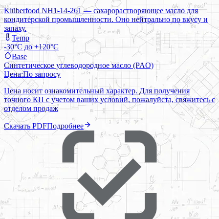
Klüberfood NH1-14-261 — сахарорастворяющее масло для
кондитерской промышленности. Оно нейтрально по вкусу и
запаху.
Temp
-30°C до +120°C
Base
Синтетическое углеводородное масло (PAO)
Цена:
По запросу
Цена носит ознакомительный характер. Для получения
точного КП с учетом ваших условий, пожалуйста, свяжитесь с
отделом продаж
Скачать PDF
Подробнее