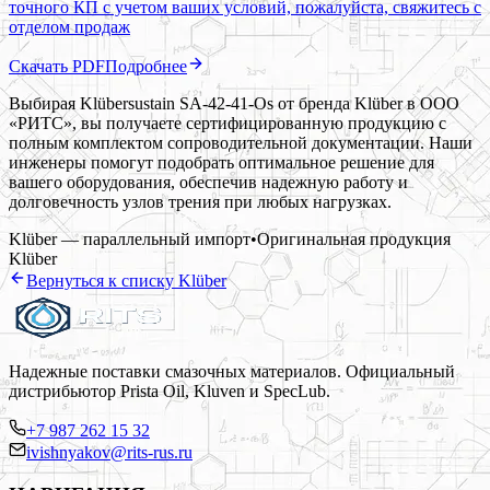
точного КП с учетом ваших условий, пожалуйста, свяжитесь с
отделом продаж
Скачать PDF
Подробнее
Выбирая Klübersustain SA-42-41-Os от бренда Klüber в ООО
«РИТС», вы получаете сертифицированную продукцию с
полным комплектом сопроводительной документации. Наши
инженеры помогут подобрать оптимальное решение для
вашего оборудования, обеспечив надежную работу и
долговечность узлов трения при любых нагрузках.
Klüber — параллельный импорт
•
Оригинальная продукция
Klüber
Вернуться к списку
Klüber
Надежные поставки смазочных материалов. Официальный
дистрибьютор Prista Oil, Kluven и SpecLub.
+7 987 262 15 32
ivishnyakov@rits-rus.ru