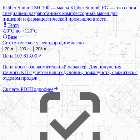
Klüber Summit SH 100 — масла Klüber Summit FG — это серия
специально разработанных компрессорных масел для
пищевой и фармацевтической промышленности.
Temp
-20°C до +120°C
Base
Синтетическое углеводородное масло
20 л.
200 л.
208 л.
Цена:
107 613,00 ₽
Цена носит ознакомительный характер. Для получения
точного КП с учетом ваших условий, пожалуйста, свяжитесь с
отделом продаж
Скачать PDF
Подробнее