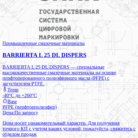
Промышленные смазочные материалы
BARRIERTA L 25 DL DISPERS
BARRIERTA L 25 DL DISPERS — специальные
высококачественные смазочные материалы на основе
перфторированного полиэфирного масла (PFPE) с
загустителем PTFE.
Temp
-40°C до +260°C
Base
PFPE (перфторполиэфир)
Цена:
По запросу
Цена носит ознакомительный характер. Для получения
точного КП с учетом ваших условий, пожалуйста, свяжитесь с
отделом продаж