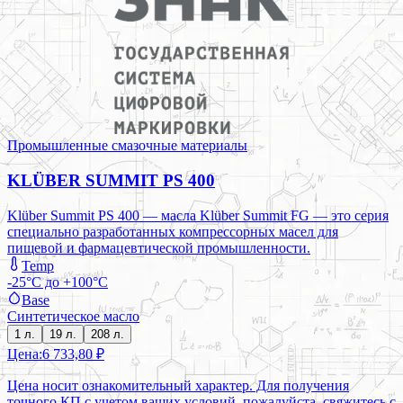
Промышленные смазочные материалы
KLÜBER SUMMIT PS 400
Klüber Summit PS 400 — масла Klüber Summit FG — это серия
специально разработанных компрессорных масел для
пищевой и фармацевтической промышленности.
Temp
-25°C до +100°C
Base
Синтетическое масло
1 л.
19 л.
208 л.
Цена:
6 733,80 ₽
Цена носит ознакомительный характер. Для получения
точного КП с учетом ваших условий, пожалуйста, свяжитесь с