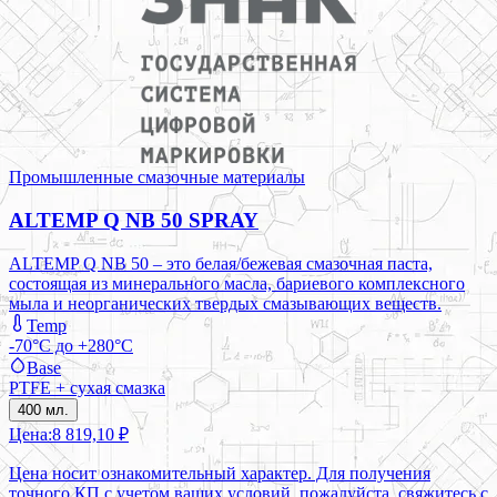
Промышленные смазочные материалы
ALTEMP Q NB 50 SPRAY
ALTEMP Q NB 50 – это белая/бежевая смазочная паста,
состоящая из минерального масла, бариевого комплексного
мыла и неорганических твердых смазывающих веществ.
Temp
-70°C до +280°C
Base
PTFE + сухая смазка
400 мл.
Цена:
8 819,10 ₽
Цена носит ознакомительный характер. Для получения
точного КП с учетом ваших условий, пожалуйста, свяжитесь с