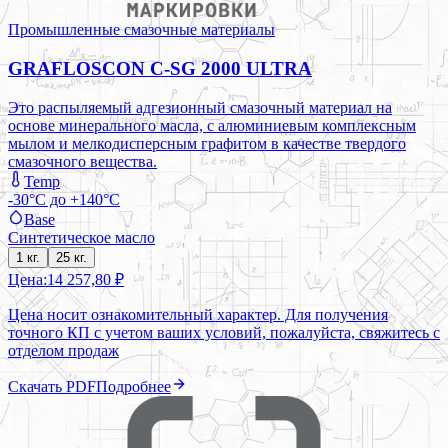
Промышленные смазочные материалы
GRAFLOSCON C-SG 2000 ULTRA
Это распыляемый адгезионный смазочный материал на
основе минерального масла, с алюминиевым комплексным
мылом и мелкодисперсным графитом в качестве твердого
смазочного вещества.
Temp
-30°C до +140°C
Base
Синтетическое масло
1 кг.
25 кг.
Цена:
14 257,80 ₽
Цена носит ознакомительный характер. Для получения
точного КП с учетом ваших условий, пожалуйста, свяжитесь с
отделом продаж
Скачать PDF
Подробнее