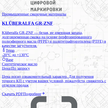
Промышленные смазочные материалы
KLÜBERALFA GR-ZNF
Klüberalfa GR-ZNF — белая, не имеющая запаха,
долговременная смазка на основе перфторированного
полиэфирного масла (PFPE) и политетрафторэтилена (PTFE) в
качестве загустителя.
Temp
-20°C до +130°C
Base
Синтетическое масло
Цена:
По запросу
Цена носит ознакомительный характер. Для получения
точного КП с учетом ваших условий, пожалуйста, свяжитесь с
отделом продаж
Скачать PDF
Подробнее