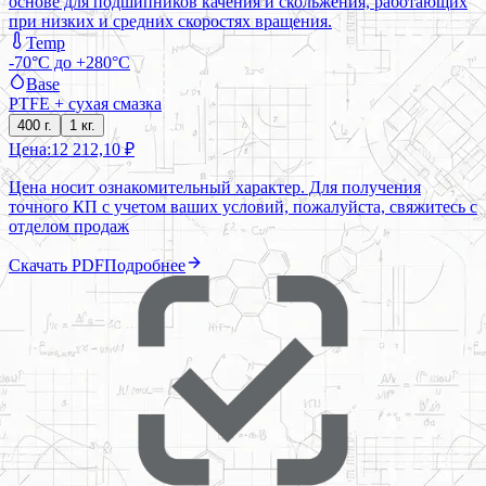
основе для подшипников качения и скольжения, работающих
при низких и средних скоростях вращения.
Temp
-70°C до +280°C
Base
PTFE + сухая смазка
400 г.
1 кг.
Цена:
12 212,10 ₽
Цена носит ознакомительный характер. Для получения
точного КП с учетом ваших условий, пожалуйста, свяжитесь с
отделом продаж
Скачать PDF
Подробнее