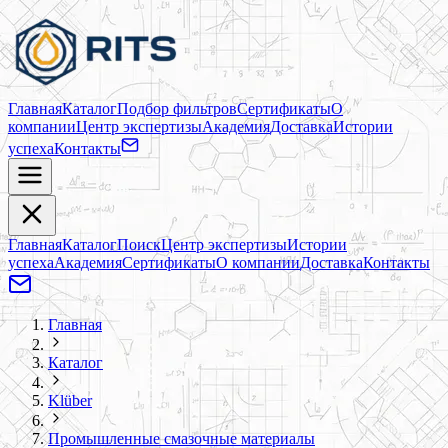
Главная
Каталог
Подбор фильтров
Сертификаты
О
компании
Центр экспертизы
Академия
Доставка
Истории
успеха
Контакты
Главная
Каталог
Поиск
Центр экспертизы
Истории
успеха
Академия
Сертификаты
О компании
Доставка
Контакты
Главная
Каталог
Klüber
Промышленные смазочные материалы