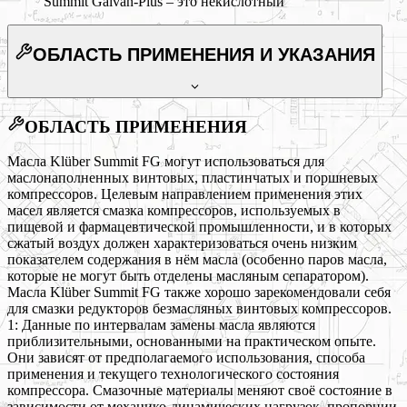
Summit Galvan-Plus – это некислотный
ОБЛАСТЬ ПРИМЕНЕНИЯ
И УКАЗАНИЯ
ОБЛАСТЬ ПРИМЕНЕНИЯ
Масла Klüber Summit FG могут использоваться для
маслонаполненных винтовых, пластинчатых и поршневых
компрессоров. Целевым направлением применения этих
масел является смазка компрессоров, используемых в
пищевой и фармацевтической промышленности, и в которых
сжатый воздух должен характеризоваться очень низким
показателем содержания в нём масла (особенно паров масла,
которые не могут быть отделены масляным сепаратором).
Масла Klüber Summit FG также хорошо зарекомендовали себя
для смазки редукторов безмасляных винтовых компрессоров.
1: Данные по интервалам замены масла являются
приблизительными, основанными на практическом опыте.
Они зависят от предполагаемого использования, способа
применения и текущего технологического состояния
компрессора. Смазочные материалы меняют своё состояние в
зависимости от механико-динамических нагрузок, пропорции