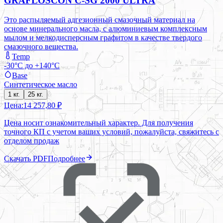
GRAFLOSCON C-SG 2000 ULTRA
Это распыляемый адгезионный смазочный материал на
основе минерального масла, с алюминиевым комплексным
мылом и мелкодисперсным графитом в качестве твердого
смазочного вещества.
Temp
-30°C до +140°C
Base
Синтетическое масло
1 кг.
25 кг.
Цена:
14 257,80 ₽
Цена носит ознакомительный характер. Для получения
точного КП с учетом ваших условий, пожалуйста, свяжитесь с
отделом продаж
Скачать PDF
Подробнее