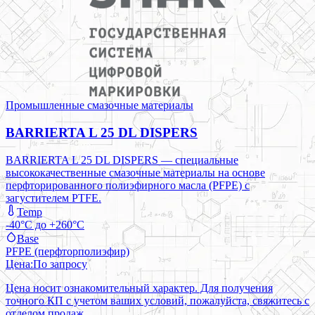
Промышленные смазочные материалы
BARRIERTA L 25 DL DISPERS
BARRIERTA L 25 DL DISPERS — специальные
высококачественные смазочные материалы на основе
перфторированного полиэфирного масла (PFPE) с
загустителем PTFE.
Temp
-40°C до +260°C
Base
PFPE (перфторполиэфир)
Цена:
По запросу
Цена носит ознакомительный характер. Для получения
точного КП с учетом ваших условий, пожалуйста, свяжитесь с
отделом продаж