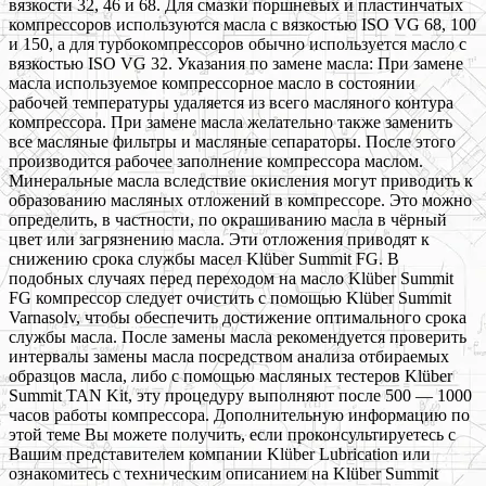
вязкости 32, 46 и 68. Для смазки поршневых и пластинчатых
компрессоров используются масла с вязкостью ISO VG 68, 100
и 150, а для турбокомпрессоров обычно используется масло с
вязкостью ISO VG 32. Указания по замене масла: При замене
масла используемое компрессорное масло в состоянии
рабочей температуры удаляется из всего масляного контура
компрессора. При замене масла желательно также заменить
все масляные фильтры и масляные сепараторы. После этого
производится рабочее заполнение компрессора маслом.
Минеральные масла вследствие окисления могут приводить к
образованию масляных отложений в компрессоре. Это можно
определить, в частности, по окрашиванию масла в чёрный
цвет или загрязнению масла. Эти отложения приводят к
снижению срока службы масел Klüber Summit FG. В
подобных случаях перед переходом на масло Klüber Summit
FG компрессор следует очистить с помощью Klüber Summit
Varnasolv, чтобы обеспечить достижение оптимального срока
службы масла. После замены масла рекомендуется проверить
интервалы замены масла посредством анализа отбираемых
образцов масла, либо с помощью масляных тестеров Klüber
Summit TAN Kit, эту процедуру выполняют после 500 — 1000
часов работы компрессора. Дополнительную информацию по
этой теме Вы можете получить, если проконсультируетесь с
Вашим представителем компании Klüber Lubrication или
ознакомитесь с техническим описанием на Klüber Summit