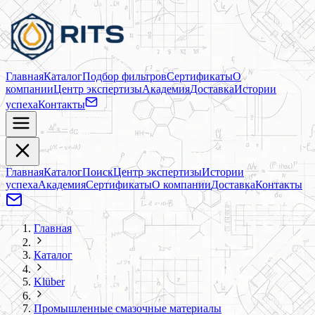
Главная
Каталог
Подбор фильтров
Сертификаты
О
компании
Центр экспертизы
Академия
Доставка
Истории
успеха
Контакты
Главная
Каталог
Поиск
Центр экспертизы
Истории
успеха
Академия
Сертификаты
О компании
Доставка
Контакты
Главная
Каталог
Klüber
Промышленные смазочные материалы