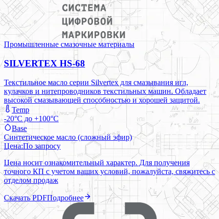
Промышленные смазочные материалы
SILVERTEX HS-68
Текстильное масло серии Silvertex для смазывания игл,
кулачков и нитепроводников текстильных машин. Обладает
высокой смазывающей способностью и хорошей защитой.
Temp
-20°C до +100°C
Base
Синтетическое масло (сложный эфир)
Цена:
По запросу
Цена носит ознакомительный характер. Для получения
точного КП с учетом ваших условий, пожалуйста, свяжитесь с
отделом продаж
Скачать PDF
Подробнее