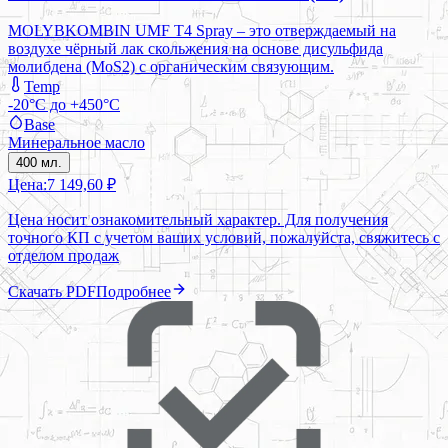
MOLYBKOMBIN UMF T4 Spray – это отверждаемый на
воздухе чёрный лак скольжения на основе дисульфида
молибдена (MoS2) с органическим связующим.
Temp
-20°C до +450°C
Base
Минеральное масло
400 мл.
Цена:
7 149,60 ₽
Цена носит ознакомительный характер. Для получения
точного КП с учетом ваших условий, пожалуйста, свяжитесь с
отделом продаж
Скачать PDF
Подробнее