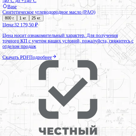
-40°C до +140°C
Base
Синтетическое углеводородное масло (PAO)
800 г.
1 кг.
25 кг.
Цена:
32 179,50 ₽
Цена носит ознакомительный характер. Для получения
точного КП с учетом ваших условий, пожалуйста, свяжитесь с
отделом продаж
Скачать PDF
Подробнее