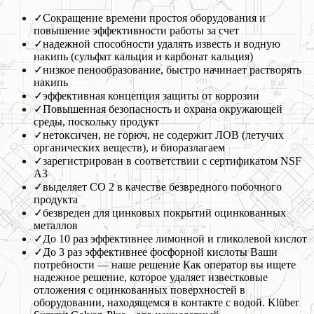
✓
Сокращение времени простоя оборудования и
повышение эффективности работы за счет
✓
надежной способности удалять известь и водную
накипь (сульфат кальция и карбонат кальция)
✓
низкое пенообразование, быстро начинает растворять
накипь
✓
эффективная концепция защиты от коррозии
✓
Повышенная безопасность и охрана окружающей
среды, поскольку продукт
✓
нетоксичен, не горюч, не содержит ЛОВ (летучих
органических веществ), и биоразлагаем
✓
зарегистрирован в соответствии с сертификатом NSF
A3
✓
выделяет CO 2 в качестве безвредного побочного
продукта
✓
безвреден для цинковых покрытий оцинкованных
металлов
✓
До 10 раз эффективнее лимонной и гликолевой кислот
✓
До 3 раз эффективнее фосфорной кислоты Ваши
потребности — наше решение Как оператор вы ищете
надежное решение, которое удаляет известковые
отложения с оцинкованных поверхностей в
оборудовании, находящемся в контакте с водой. Klüber