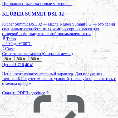
Промышленные смазочные материалы
KLÜBER SUMMIT DSL 32
Klüber Summit DSL 32 — масла Klüber Summit FG — это серия
специально разработанных компрессорных масел для
пищевой и фармацевтической промышленности.
Temp
-25°C до +100°C
Base
Синтетическое масло (биоразлагаемое)
20 л.
200 л.
208 л.
Цена:
81 716,40 ₽
Цена носит ознакомительный характер. Для получения
точного КП с учетом ваших условий, пожалуйста, свяжитесь с
отделом продаж
Скачать PDF
Подробнее