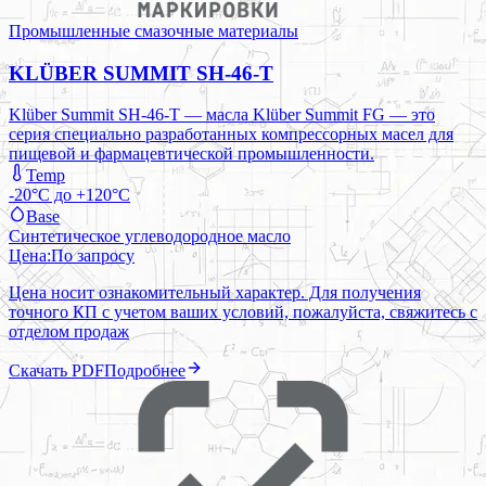
Промышленные смазочные материалы
KLÜBER SUMMIT SH-46-T
Klüber Summit SH-46-T — масла Klüber Summit FG — это
серия специально разработанных компрессорных масел для
пищевой и фармацевтической промышленности.
Temp
-20°C до +120°C
Base
Синтетическое углеводородное масло
Цена:
По запросу
Цена носит ознакомительный характер. Для получения
точного КП с учетом ваших условий, пожалуйста, свяжитесь с
отделом продаж
Скачать PDF
Подробнее