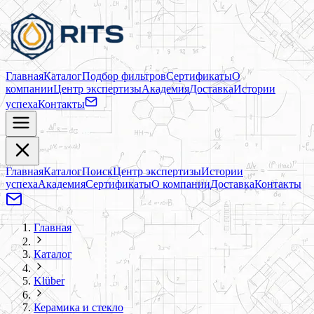
Главная
Каталог
Подбор фильтров
Сертификаты
О
компании
Центр экспертизы
Академия
Доставка
Истории
успеха
Контакты
Главная
Каталог
Поиск
Центр экспертизы
Истории
успеха
Академия
Сертификаты
О компании
Доставка
Контакты
Главная
Каталог
Klüber
Керамика и стекло