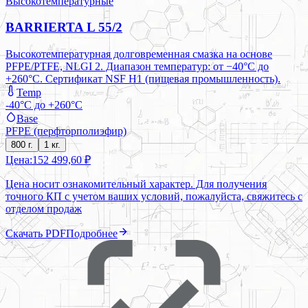
Высокотемпературные
BARRIERTA L 55/2
Высокотемпературная долговременная смазка на основе
PFPE/PTFE, NLGI 2. Диапазон температур: от −40°C до
+260°C. Сертификат NSF H1 (пищевая промышленность).
Temp
-40°C до +260°C
Base
PFPE (перфторполиэфир)
800 г.
1 кг.
Цена:
152 499,60 ₽
Цена носит ознакомительный характер. Для получения
точного КП с учетом ваших условий, пожалуйста, свяжитесь с
отделом продаж
Скачать PDF
Подробнее