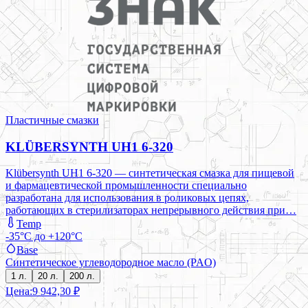
Пластичные смазки
KLÜBERSYNTH UH1 6-320
Klübersynth UH1 6-320 — синтетическая смазка для пищевой
и фармацевтической промышленности специально
разработана для использования в роликовых цепях,
работающих в стерилизаторах непрерывного действия при…
Temp
-35°C до +120°C
Base
Синтетическое углеводородное масло (PAO)
1 л.
20 л.
200 л.
Цена:
9 942,30 ₽