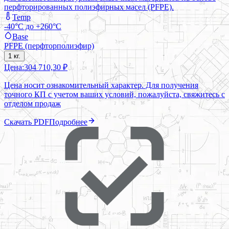
перфторированных полиэфирных масел (PFPE).
Temp
-40°C до +260°C
Base
PFPE (перфторполиэфир)
1 кг.
Цена:
304 710,30 ₽
Цена носит ознакомительный характер. Для получения
точного КП с учетом ваших условий, пожалуйста, свяжитесь с
отделом продаж
Скачать PDF
Подробнее