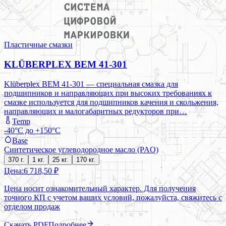
Пластичные смазки
KLÜBERPLEX BEM 41-301
Klüberplex BEM 41-301 — специальная смазка для
подшипников и направляющих при высоких требованиях к
смазке используется для подшипников качения и скольжения,
направляющих и малогабаритных редукторов при…
Temp
-40°C до +150°C
Base
Синтетическое углеводородное масло (PAO)
370 г.
1 кг.
25 кг.
170 кг.
Цена:
6 718,50 ₽
Цена носит ознакомительный характер. Для получения
точного КП с учетом ваших условий, пожалуйста, свяжитесь с
отделом продаж
Скачать PDF
Подробнее