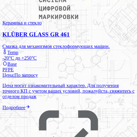
Керамика и стекло
KLÜBER GLASS GR 461
Смазка для механизмов стеклоформующих машин.
Temp
-20°C до +250°C
Base
PFPE
Цена:
По запросу
Цена носит ознакомительный характер. Для получения
точного КП с учетом ваших условий, пожалуйста, свяжитесь с
отделом продаж
Подробнее