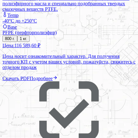
полиэфирного масла и специально подобранных твердых
смазочных веществ PTFE.
Temp
-40°C до +250°C
Base
PFPE (перфторполиэфир)
800 г.
1 кг.
Цена:
116 589,60 ₽
Цена носит ознакомительный характер. Для получения
точного КП с учетом ваших условий, пожалуйста, свяжитесь с
отделом продаж
Скачать PDF
Подробнее