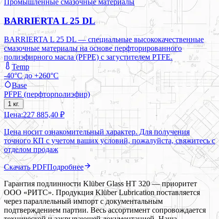
Промышленные смазочные материалы
BARRIERTA L 25 DL
BARRIERTA L 25 DL — специальные высококачественные
смазочные материалы на основе перфторированного
полиэфирного масла (PFPE) с загустителем PTFE.
Temp
-40°C до +260°C
Base
PFPE (перфторполиэфир)
1 кг.
Цена:
227 885,40 ₽
Цена носит ознакомительный характер. Для получения
точного КП с учетом ваших условий, пожалуйста, свяжитесь с
отделом продаж
Скачать PDF
Подробнее
Гарантия подлинности Klüber Glass HT 320 — приоритет
ООО «РИТС». Продукция Klüber Lubrication поставляется
через параллельный импорт с документальным
подтверждением партии. Весь ассортимент сопровождается
технической и закрывающей документацией. Наша