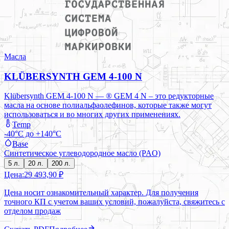
Масла
KLÜBERSYNTH GEM 4-100 N
Klübersynth GEM 4-100 N — ® GEM 4 N – это редукторные
масла на основе полиальфаолефинов, которые также могут
использоваться и во многих других применениях.
Temp
-40°C до +140°C
Base
Синтетическое углеводородное масло (PAO)
5 л.
20 л.
200 л.
Цена:
29 493,90 ₽
Цена носит ознакомительный характер. Для получения
точного КП с учетом ваших условий, пожалуйста, свяжитесь с
отделом продаж