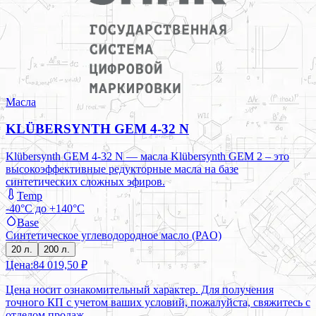
Масла
KLÜBERSYNTH GEM 4-32 N
Klübersynth GEM 4-32 N — масла Klübersynth GEM 2 – это
высокоэффективные редукторные масла на базе
синтетических сложных эфиров.
Temp
-40°C до +140°C
Base
Синтетическое углеводородное масло (PAO)
20 л.
200 л.
Цена:
84 019,50 ₽
Цена носит ознакомительный характер. Для получения
точного КП с учетом ваших условий, пожалуйста, свяжитесь с
отделом продаж