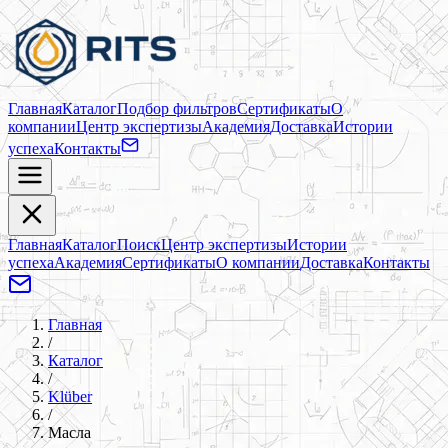
Главная
Каталог
Подбор фильтров
Сертификаты
О
компании
Центр экспертизы
Академия
Доставка
Истории
успеха
Контакты
Главная
Каталог
Поиск
Центр экспертизы
Истории
успеха
Академия
Сертификаты
О компании
Доставка
Контакты
Главная
/
Каталог
/
Klüber
/
Масла