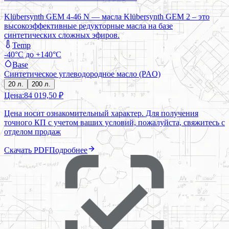
Klübersynth GEM 4-46 N — масла Klübersynth GEM 2 – это
высокоэффективные редукторные масла на базе
синтетических сложных эфиров.
Temp
-40°C до +140°C
Base
Синтетическое углеводородное масло (PAO)
20 л.
200 л.
Цена:
84 019,50 ₽
Цена носит ознакомительный характер. Для получения
точного КП с учетом ваших условий, пожалуйста, свяжитесь с
отделом продаж
Скачать PDF
Подробнее