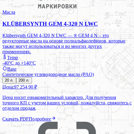
Масла
KLÜBERSYNTH GEM 4-320 N LWC
Klübersynth GEM 4-320 N LWC — ® GEM 4 N – это
редукторные масла на основе полиальфаолефинов, которые
также могут использоваться и во многих других
применениях.
Temp
-40°C до +140°C
Base
Синтетическое углеводородное масло (PAO)
20 л.
200 л.
Цена:
97 254,90 ₽
Цена носит ознакомительный характер. Для получения
точного КП с учетом ваших условий, пожалуйста, свяжитесь с
отделом продаж
Скачать PDF
Подробнее