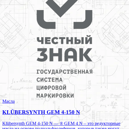
Масла
KLÜBERSYNTH GEM 4-150 N
Klübersynth GEM 4-150 N — ® GEM 4 N – это редукторные
масла на основе полиальфаолефинов, которые также могут