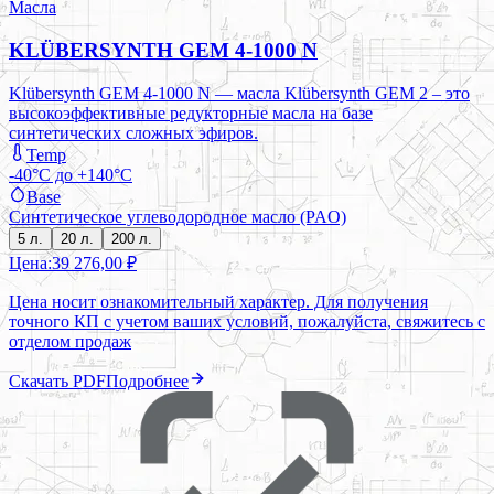
Масла
KLÜBERSYNTH GEM 4-1000 N
Klübersynth GEM 4-1000 N — масла Klübersynth GEM 2 – это
высокоэффективные редукторные масла на базе
синтетических сложных эфиров.
Temp
-40°C до +140°C
Base
Синтетическое углеводородное масло (PAO)
5 л.
20 л.
200 л.
Цена:
39 276,00 ₽
Цена носит ознакомительный характер. Для получения
точного КП с учетом ваших условий, пожалуйста, свяжитесь с
отделом продаж
Скачать PDF
Подробнее