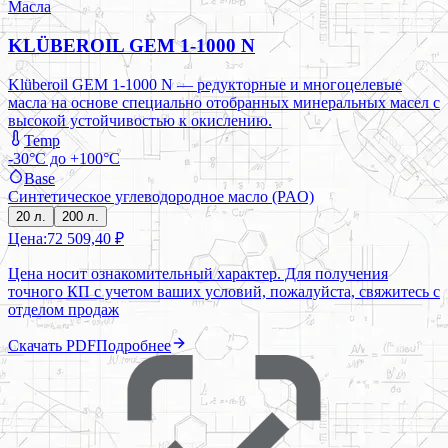
Масла
KLÜBEROIL GEM 1-1000 N
Klüberoil GEM 1-1000 N — редукторные и многоцелевые
масла на основе специально отобранных минеральных масел с
высокой устойчивостью к окислению.
Temp
-30°C до +100°C
Base
Синтетическое углеводородное масло (PAO)
20 л.
200 л.
Цена:
72 509,40 ₽
Цена носит ознакомительный характер. Для получения
точного КП с учетом ваших условий, пожалуйста, свяжитесь с
отделом продаж
Скачать PDF
Подробнее