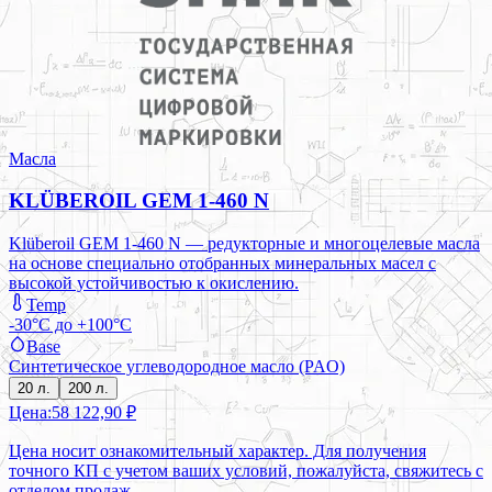
Масла
KLÜBEROIL GEM 1-460 N
Klüberoil GEM 1-460 N — редукторные и многоцелевые масла
на основе специально отобранных минеральных масел с
высокой устойчивостью к окислению.
Temp
-30°C до +100°C
Base
Синтетическое углеводородное масло (PAO)
20 л.
200 л.
Цена:
58 122,90 ₽
Цена носит ознакомительный характер. Для получения
точного КП с учетом ваших условий, пожалуйста, свяжитесь с
отделом продаж