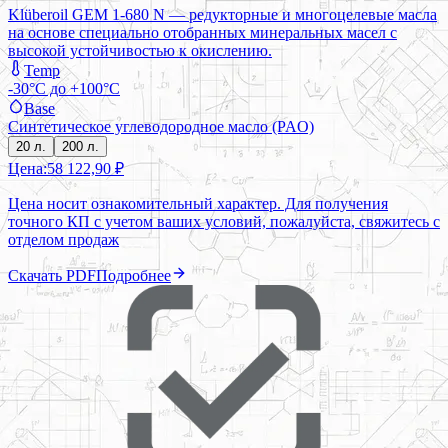
Klüberoil GEM 1-680 N — редукторные и многоцелевые масла
на основе специально отобранных минеральных масел с
высокой устойчивостью к окислению.
Temp
-30°C до +100°C
Base
Синтетическое углеводородное масло (PAO)
20 л.
200 л.
Цена:
58 122,90 ₽
Цена носит ознакомительный характер. Для получения
точного КП с учетом ваших условий, пожалуйста, свяжитесь с
отделом продаж
Скачать PDF
Подробнее