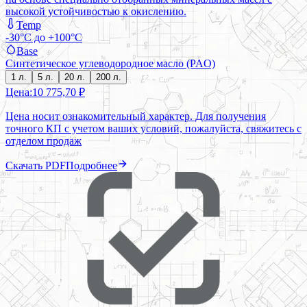
высокой устойчивостью к окислению.
Temp
-30°C до +100°C
Base
Синтетическое углеводородное масло (PAO)
1 л.
5 л.
20 л.
200 л.
Цена:
10 775,70 ₽
Цена носит ознакомительный характер. Для получения
точного КП с учетом ваших условий, пожалуйста, свяжитесь с
отделом продаж
Скачать PDF
Подробнее