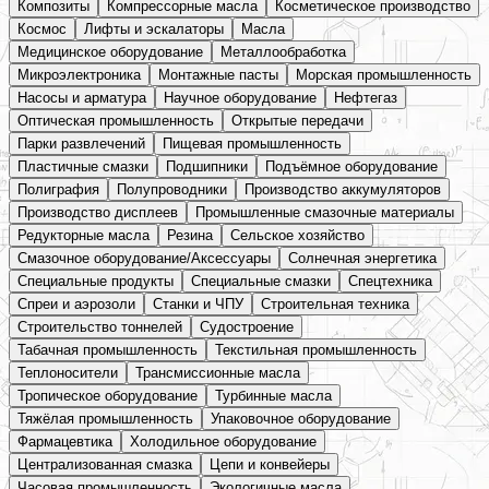
Композиты
Компрессорные масла
Косметическое производство
Космос
Лифты и эскалаторы
Масла
Медицинское оборудование
Металлообработка
Микроэлектроника
Монтажные пасты
Морская промышленность
Насосы и арматура
Научное оборудование
Нефтегаз
Оптическая промышленность
Открытые передачи
Парки развлечений
Пищевая промышленность
Пластичные смазки
Подшипники
Подъёмное оборудование
Полиграфия
Полупроводники
Производство аккумуляторов
Производство дисплеев
Промышленные смазочные материалы
Редукторные масла
Резина
Сельское хозяйство
Смазочное оборудование/Аксессуары
Солнечная энергетика
Специальные продукты
Специальные смазки
Спецтехника
Спреи и аэрозоли
Станки и ЧПУ
Строительная техника
Строительство тоннелей
Судостроение
Табачная промышленность
Текстильная промышленность
Теплоносители
Трансмиссионные масла
Тропическое оборудование
Турбинные масла
Тяжёлая промышленность
Упаковочное оборудование
Фармацевтика
Холодильное оборудование
Централизованная смазка
Цепи и конвейеры
Часовая промышленность
Экологичные масла