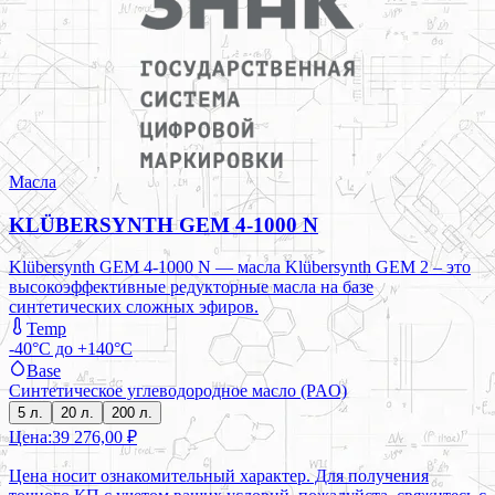
Масла
KLÜBERSYNTH GEM 4-1000 N
Klübersynth GEM 4-1000 N — масла Klübersynth GEM 2 – это
высокоэффективные редукторные масла на базе
синтетических сложных эфиров.
Temp
-40°C до +140°C
Base
Синтетическое углеводородное масло (PAO)
5 л.
20 л.
200 л.
Цена:
39 276,00 ₽
Цена носит ознакомительный характер. Для получения