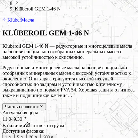
Klüberoil GEM 1-46 N
Klüber
Масла
KLÜBEROIL GEM 1-46 N
Klüberoil GEM 1-46 N — редукторные и многоцелевые масла
на основе специально отобранных минеральных масел с
высокой устойчивостью к окислению.
Редукторные и многоцелевые масла на основе специально
отобранных минеральных масел с высокой устойчивостью к
окислению. Они характеризуются высокой несущей
способностью по задирам и устойчивостью к точечному
выкрашиванию по нормам FVA 54. Хорошая защита от износа
также и подшипников качения…
Читать полностью
Актуальная цена
11 049,30 ₽
В наличии
Готов к отгрузке
Доступная фасовка:
1 л.
5 л.
20 л.
200 л.