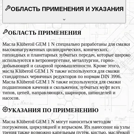
ОБЛАСТЬ ПРИМЕНЕНИЯ
И УКАЗАНИЯ
ОБЛАСТЬ ПРИМЕНЕНИЯ
Масла Klüberoil GEM 1 N специально разработаны для смазки
высоконагруженных цилиндрических, конических,
гипоидных и планетарных зубчатых передач, которые широко
используются в ветроэнергетике, металлургии, горно-
добывающей и сахарной промышленности. Кроме этого,
масла Klüberoil GEM 1 N также используются для смазки
стандартных червячных редукторов по нормам DIN 3996.
Масла Klüberoil GEM 1 N также используются для смазки
подшипников качения и скольжения, зубчатых муфт всех
типов, цепей, направляющих, шарниров, шпинделей и
насосов.
УКАЗАНИЯ ПО ПРИМЕНЕНИЮ
Масла Klüberoil GEM 1 N могут наноситься методом
погружения, циркуляцией и впрыском. Их нанесение на узлы
трения также возможно капельным путём, кистью, маслёнкой