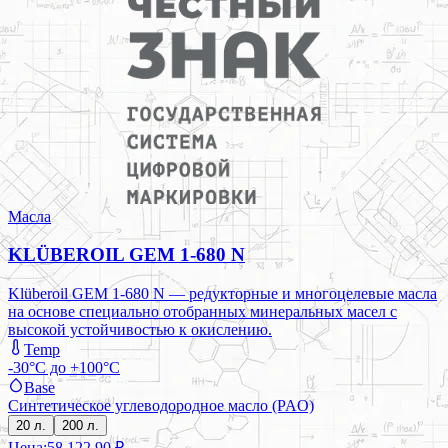
Масла
KLÜBEROIL GEM 1-680 N
Klüberoil GEM 1-680 N — редукторные и многоцелевые масла
на основе специально отобранных минеральных масел с
высокой устойчивостью к окислению.
Temp
-30°C до +100°C
Base
Синтетическое углеводородное масло (PAO)
20 л.
200 л.
Цена:
58 122,90 ₽