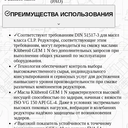
(PAO)
ПРЕИМУЩЕСТВА ИСПОЛЬЗОВАНИЯ
✓
Соответствуют требованиям DIN 51517-3 для масел
класса CLP. Редукторы, соответствующие этим
требованиям, могут переводиться на смазку маслами
Klüberoil GEM 1 N без дополнительных запросов при
выполнении общих указаний по эксплуатации
оборудования.
✓
Технология обеспечивает контроль выбора
высококачественного сырья, индивидуального
консультирования и сервисных услуг для достижения
наивысшего уровня производительности при смазке
различных компонентов редукторов.
✓
Масла Klüberoil GEM 1 N характеризуются высокой
несущей способностью по задирам, начиная с вязкости
ISO VG 150 API GL-4. Даже в условиях экстремально
высоких пиковых нагрузок, вибрации и колебаниях
редукторы надёжно защищены от возникновения
задиров.
✓
Высокий показатель устойчивости к точечному