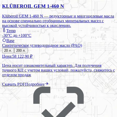
KLÜBEROIL GEM 1-460 N
Klüberoil GEM 1-460 N — редукторные и многоцелевые масла
на основе специально отобранных минеральных масел с
высокой устойчивостью к окислению.
Temp
-30°C до +100°C
Base
Синтетическое углеводородное масло (PAO)
20 л.
200 л.
Цена:
58 122,90 ₽
Цена носит ознакомительный характер. Для получения
точного КП с учетом ваших условий, пожалуйста, свяжитесь с
отделом продаж
Скачать PDF
Подробнее