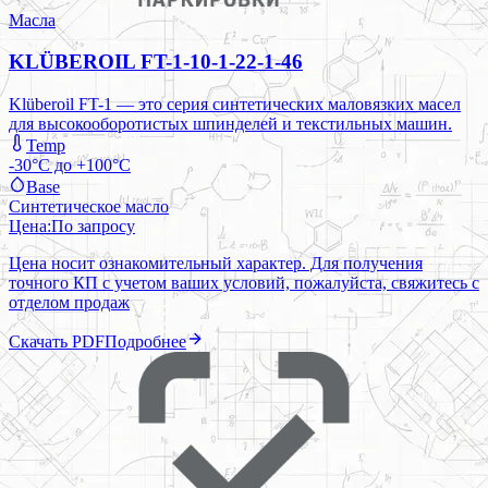
Масла
KLÜBEROIL FT-1-10-1-22-1-46
Klüberoil FT-1 — это серия синтетических маловязких масел
для высокооборотистых шпинделей и текстильных машин.
Temp
-30°C до +100°C
Base
Синтетическое масло
Цена:
По запросу
Цена носит ознакомительный характер. Для получения
точного КП с учетом ваших условий, пожалуйста, свяжитесь с
отделом продаж
Скачать PDF
Подробнее