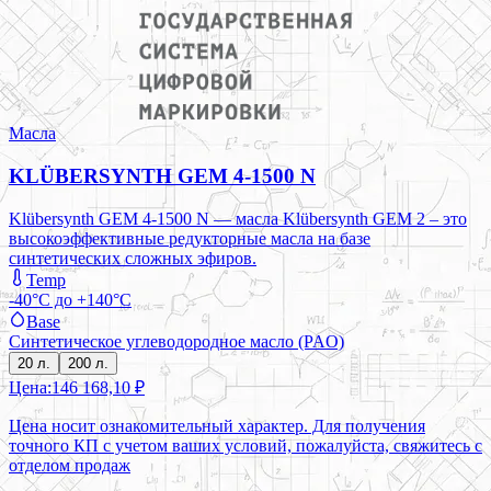
Масла
KLÜBERSYNTH GEM 4-1500 N
Klübersynth GEM 4-1500 N — масла Klübersynth GEM 2 – это
высокоэффективные редукторные масла на базе
синтетических сложных эфиров.
Temp
-40°C до +140°C
Base
Синтетическое углеводородное масло (PAO)
20 л.
200 л.
Цена:
146 168,10 ₽
Цена носит ознакомительный характер. Для получения
точного КП с учетом ваших условий, пожалуйста, свяжитесь с
отделом продаж