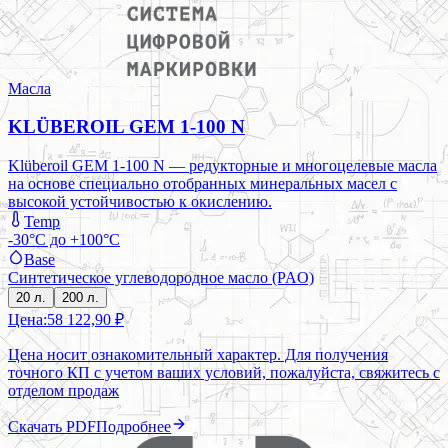
Масла
KLÜBEROIL GEM 1-100 N
Klüberoil GEM 1-100 N — редукторные и многоцелевые масла
на основе специально отобранных минеральных масел с
высокой устойчивостью к окислению.
Temp
-30°C до +100°C
Base
Синтетическое углеводородное масло (PAO)
20 л.
200 л.
Цена:
58 122,90 ₽
Цена носит ознакомительный характер. Для получения
точного КП с учетом ваших условий, пожалуйста, свяжитесь с
отделом продаж
Скачать PDF
Подробнее