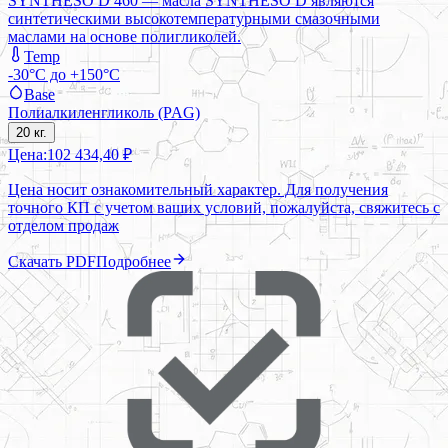
SYNTHESO D 460 — масла SYNTHESO D являются
синтетическими высокотемпературными смазочными
маслами на основе полигликолей.
Temp
-30°C до +150°C
Base
Полиалкиленгликоль (PAG)
20 кг.
Цена:
102 434,40 ₽
Цена носит ознакомительный характер. Для получения
точного КП с учетом ваших условий, пожалуйста, свяжитесь с
отделом продаж
Скачать PDF
Подробнее