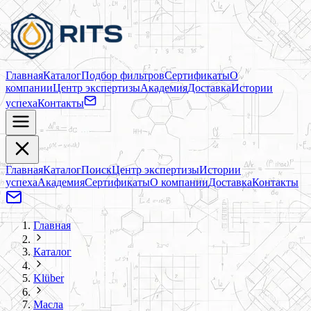
Главная
Каталог
Подбор фильтров
Сертификаты
О
компании
Центр экспертизы
Академия
Доставка
Истории
успеха
Контакты
Главная
Каталог
Поиск
Центр экспертизы
Истории
успеха
Академия
Сертификаты
О компании
Доставка
Контакты
Главная
Каталог
Klüber
Масла