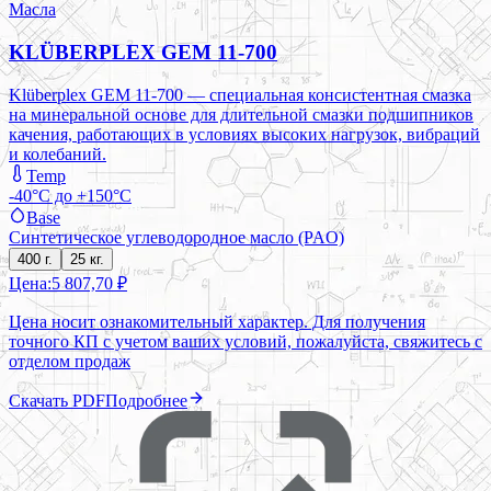
Масла
KLÜBERPLEX GEM 11-700
Klüberplex GEM 11-700 — специальная консистентная смазка
на минеральной основе для длительной смазки подшипников
качения, работающих в условиях высоких нагрузок, вибраций
и колебаний.
Temp
-40°C до +150°C
Base
Синтетическое углеводородное масло (PAO)
400 г.
25 кг.
Цена:
5 807,70 ₽
Цена носит ознакомительный характер. Для получения
точного КП с учетом ваших условий, пожалуйста, свяжитесь с
отделом продаж
Скачать PDF
Подробнее