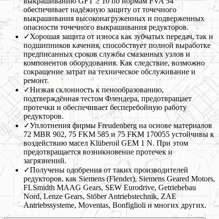
выкрашиванию GFT ≥ 10 по нормам FVA 54
обеспечивает надёжную защиту от точечного
выкрашивания высоконагруженных и подверженных
опасности точечного выкрашивания редукторов.
✓
Хорошая защита от износа как зубчатых передач, так и
подшипников качения, способствует полной выработке
предписанных сроков службы смазанных узлов и
компонентов оборудования. Как следствие, возможно
сокращение затрат на техническое обслуживание и
ремонт.
✓
Низкая склонность к пенообразованию,
подтверждённая тестом Флендера, предотвращает
протечки и обеспечивает бесперебойную работу
редукторов.
✓
Уплотнения фирмы Freudenberg на основе материалов
72 MBR 902, 75 FKM 585 и 75 FKM 170055 устойчивы к
воздействию масел Klüberoil GEM 1 N. При этом
предотвращается возникновение протечек и
загрязнений.
✓
Получены одобрения от таких производителей
редукторов, как Siemens (Flender), Siemens Geared Motors,
FLSmidth MAAG Gears, SEW Eurodrive, Getriebebau
Nord, Lenze Gears, Stöber Antriebstechnik, ZAE
Antriebssysteme, Moventas, Bonfiglioli и многих других.