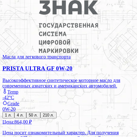
Масла для легкового транспорта
PRISTA ULTRA GF 0W-20
Высокоэффективное синтетическое моторное масло для
современных азиатских и американских автомобилей.
Temp
-42°C
Grade
0W-20
1 л.
4 л.
50 л.
210 л.
Цена:
864,00 ₽
Цена носит ознакомительный характер. Для получения