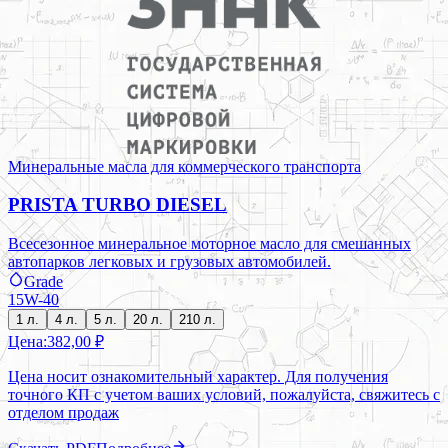
Минеральные масла для коммерческого транспорта
PRISTA TURBO DIESEL
Всесезонное минеральное моторное масло для смешанных
автопарков легковых и грузовых автомобилей.
Grade
15W-40
1 л.
4 л.
5 л.
20 л.
210 л.
Цена:
382,00 ₽
Цена носит ознакомительный характер. Для получения
точного КП с учетом ваших условий, пожалуйста, свяжитесь с
отделом продаж