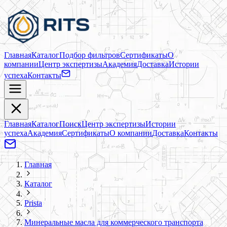
Главная
Каталог
Подбор фильтров
Сертификаты
О
компании
Центр экспертизы
Академия
Доставка
Истории
успеха
Контакты
Главная
Каталог
Поиск
Центр экспертизы
Истории
успеха
Академия
Сертификаты
О компании
Доставка
Контакты
Главная
Каталог
Prista
Минеральные масла для коммерческого транспорта