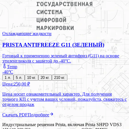
Охлаждающие жидкости
PRISTA ANTIFREEZE G11 (ЗЕЛЕНЫЙ)
Готовый к применению зеленый антифриз (G11) на основе
этиленгликоля с защитой до -40°C.
Temp
-40°C
1 л.
5 л.
10 кг.
20 кг.
210 кг.
Цена:
250,00 ₽
Цена носит ознакомительный характер. Для получения
точного КП с учетом ваших условий, пожалуйста, свяжитесь с
отделом продаж
Скачать PDF
Подробнее
Индустриальные решения Prista, включая Prista SHPD VDS3