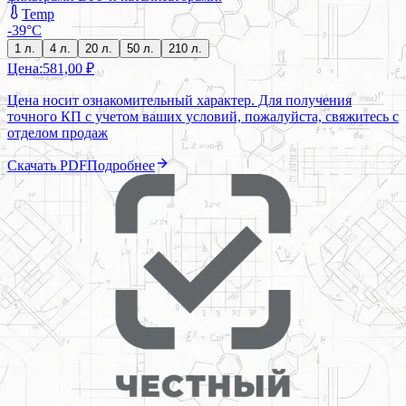
Temp
-39°C
1 л.
4 л.
20 л.
50 л.
210 л.
Цена:
581,00 ₽
Цена носит ознакомительный характер. Для получения
точного КП с учетом ваших условий, пожалуйста, свяжитесь с
отделом продаж
Скачать PDF
Подробнее