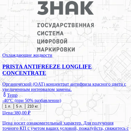
Охлаждающие жидкости
PRISTA ANTIFREEZE LONGLIFE
CONCENTRATE
Органический (OAT) концентрат антифриза красного цвета с
увеличенным интервалом замены.
Temp
-40°C (при 50% разбавлении)
1 л.
5 л.
210 кг.
Цена:
380,00 ₽
Цена носит ознакомительный характер. Для получения
точного КП с учетом ваших условий, пожалуйста, свяжитесь с