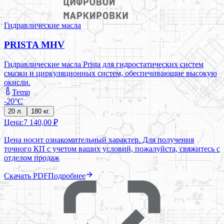
Гидравлические масла
PRISTA MHV
Гидравлические масла Prista для гидростатических систем
смазки и циркуляционных систем, обеспечивающие высокую
окисли.
Temp
-20°C
20 л.
180 кг.
Цена:
7 140,00 ₽
Цена носит ознакомительный характер. Для получения
точного КП с учетом ваших условий, пожалуйста, свяжитесь с
отделом продаж
Скачать PDF
Подробнее