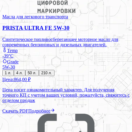
Масла для легкового транспорта
PRISTA ULTRA FE 5W-30
Синтетическое топливосберегающее моторное масло для
современных бензиновых и дизельных двигателей.
Temp
-39°C
Grade
5W-30
1 л.
4 л.
50 л.
210 л.
Цена:
864,00 ₽
Цена носит ознакомительный характер. Для получения
точного КП с учетом ваших условий, пожалуйста, свяжитесь с
отделом продаж
Скачать PDF
Подробнее