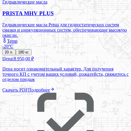
Гидравлические масла
PRISTA MHV PLUS
Гидравлические масла Prista для гидростатических систем
смазки и циркуляционных систем, обеспечивающие высокую
окисли.
Temp
-20°C
20 л.
180 кг.
Цена:
8 950,00 ₽
Цена носит ознакомительный характер. Для получения
точного КП с учетом ваших условий, пожалуйста, свяжитесь с
отделом продаж
Скачать PDF
Подробнее