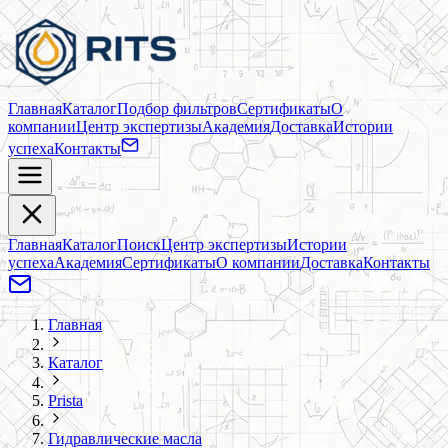
Главная
Каталог
Подбор фильтров
Сертификаты
О
компании
Центр экспертизы
Академия
Доставка
Истории
успеха
Контакты
Главная
Каталог
Поиск
Центр экспертизы
Истории
успеха
Академия
Сертификаты
О компании
Доставка
Контакты
Главная
Каталог
Prista
Гидравлические масла