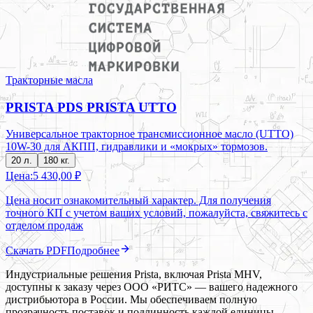
Тракторные масла
PRISTA PDS PRISTA UTTO
Универсальное тракторное трансмиссионное масло (UTTO)
10W-30 для АКПП, гидравлики и «мокрых» тормозов.
20 л.
180 кг.
Цена:
5 430,00 ₽
Цена носит ознакомительный характер. Для получения
точного КП с учетом ваших условий, пожалуйста, свяжитесь с
отделом продаж
Скачать PDF
Подробнее
Индустриальные решения Prista, включая Prista MHV,
доступны к заказу через ООО «РИТС» — вашего надежного
дистрибьютора в России. Мы обеспечиваем полную
прозрачность поставок и подлинность каждой единицы