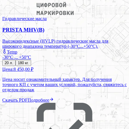
Гидравлические масла
PRISTA MHV(B)
Высокоиндексные (HVLP) гидравлические масла для
широкого диапазона температур (-30°C...+50°C).
Temp
-30°С ... +50°С
20 л.
180 кг.
Цена:
8 450,00 ₽
Цена носит ознакомительный характер. Для получения
точного КП с учетом ваших условий, пожалуйста, свяжитесь с
отделом продаж
Скачать PDF
Подробнее