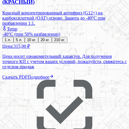
(КРАСНЫЙ)
Красный концентрированный антифриз (G12+) на
карбоксилатной (OAT) основе. Защита до -40°C при
разбавлении 1:1.
Temp
-40°C (при 50% разбавлении)
1 л.
5 л.
10 кг.
20 кг.
210 кг.
Цена:
315,00 ₽
Цена носит ознакомительный характер. Для получения
точного КП с учетом ваших условий, пожалуйста, свяжитесь с
отделом продаж
Скачать PDF
Подробнее