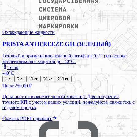
Охлаждающие жидкости
PRISTA ANTIFREEZE G11 (ЗЕЛЕНЫЙ)
Готовый к применению зеленый антифриз (G11) на основе
этиленгликоля с защитой до -40°C.
Temp
-40°C
1 л.
5 л.
10 кг.
20 кг.
210 кг.
Цена:
250,00 ₽
Цена носит ознакомительный характер. Для получения
точного КП с учетом ваших условий, пожалуйста, свяжитесь с
отделом продаж
Скачать PDF
Подробнее