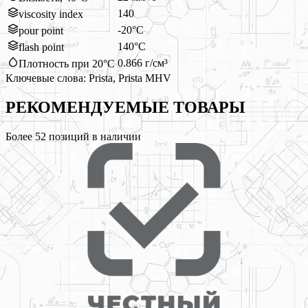
140
viscosity index
-20°C
pour point
140°C
flash point
0.866 г/см³
Плотность при 20°C
Ключевые слова:
Prista, Prista MHV
РЕКОМЕНДУЕМЫЕ
ТОВАРЫ
Более
52
позиций в наличии