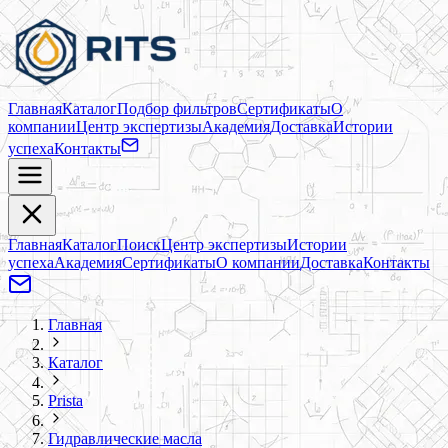
Главная
Каталог
Подбор фильтров
Сертификаты
О
компании
Центр экспертизы
Академия
Доставка
Истории
успеха
Контакты
Главная
Каталог
Поиск
Центр экспертизы
Истории
успеха
Академия
Сертификаты
О компании
Доставка
Контакты
Главная
Каталог
Prista
Гидравлические масла