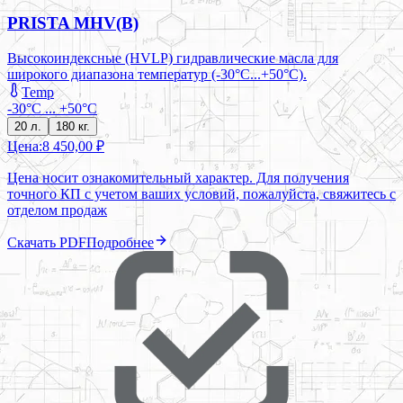
PRISTA MHV(B)
Высокоиндексные (HVLP) гидравлические масла для
широкого диапазона температур (-30°C...+50°C).
Temp
-30°С ... +50°С
20 л.
180 кг.
Цена:
8 450,00 ₽
Цена носит ознакомительный характер. Для получения
точного КП с учетом ваших условий, пожалуйста, свяжитесь с
отделом продаж
Скачать PDF
Подробнее