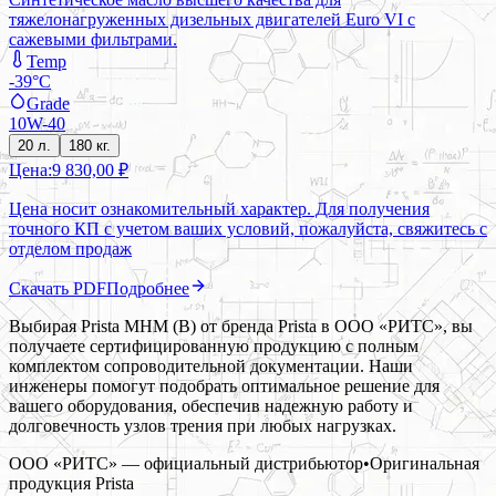
тяжелонагруженных дизельных двигателей Euro VI с
сажевыми фильтрами.
Temp
-39°C
Grade
10W-40
20 л.
180 кг.
Цена:
9 830,00 ₽
Цена носит ознакомительный характер. Для получения
точного КП с учетом ваших условий, пожалуйста, свяжитесь с
отделом продаж
Скачать PDF
Подробнее
Выбирая Prista MHM (B) от бренда Prista в ООО «РИТС», вы
получаете сертифицированную продукцию с полным
комплектом сопроводительной документации. Наши
инженеры помогут подобрать оптимальное решение для
вашего оборудования, обеспечив надежную работу и
долговечность узлов трения при любых нагрузках.
ООО «РИТС» — официальный дистрибьютор
•
Оригинальная
продукция
Prista