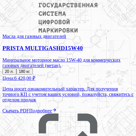
Масла для газовых двигателей
PRISTA MULTIGASHD15W40
Минеральное моторное масло 15W-40 для коммерческих
газовых двигателей (метан).
20 л.
180 кг.
Цена:
6 420,00 ₽
Цена носит ознакомительный характер. Для получения
точного КП с учетом ваших условий, пожалуйста, свяжитесь с
отделом продаж
Скачать PDF
Подробнее