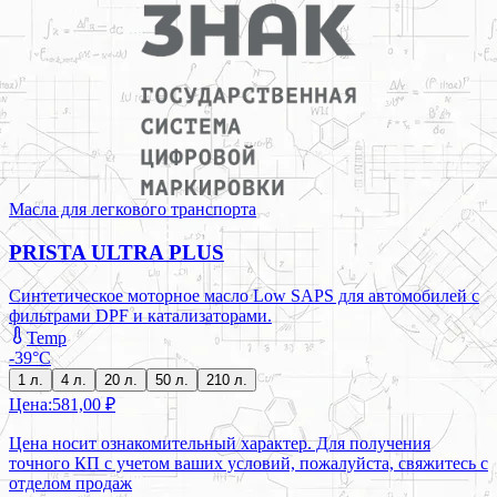
Масла для легкового транспорта
PRISTA ULTRA PLUS
Синтетическое моторное масло Low SAPS для автомобилей с
фильтрами DPF и катализаторами.
Temp
-39°C
1 л.
4 л.
20 л.
50 л.
210 л.
Цена:
581,00 ₽
Цена носит ознакомительный характер. Для получения
точного КП с учетом ваших условий, пожалуйста, свяжитесь с
отделом продаж