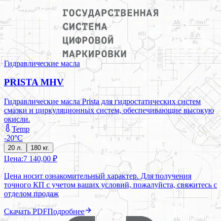
Гидравлические масла
PRISTA MHV
Гидравлические масла Prista для гидростатических систем
смазки и циркуляционных систем, обеспечивающие высокую
окисли.
Temp
-20°C
20 л.
180 кг.
Цена:
7 140,00 ₽
Цена носит ознакомительный характер. Для получения
точного КП с учетом ваших условий, пожалуйста, свяжитесь с
отделом продаж
Скачать PDF
Подробнее