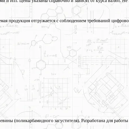
 и ИП. Цены указаны справочно и зависят от курса валют. Не 
ая продукция отгружается с соблюдением требований цифрово
евины (поликарбамидного загустителя). Разработана для работы