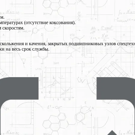
ам.
пературах (отсутствие коксования).
 скоростям.
скольжения и качения, закрытых подшипниковых узлов спецте
и на весь срок службы.