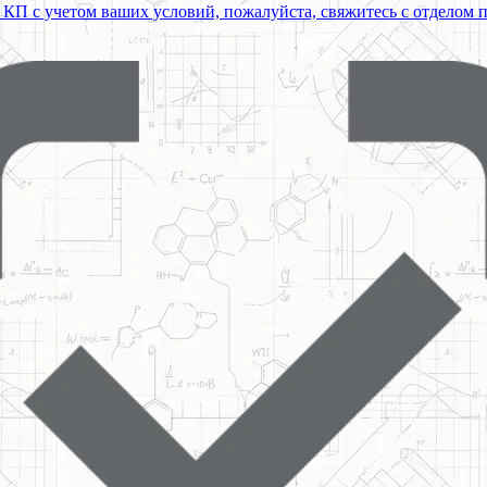
 КП с учетом ваших условий, пожалуйста, свяжитесь с отделом 