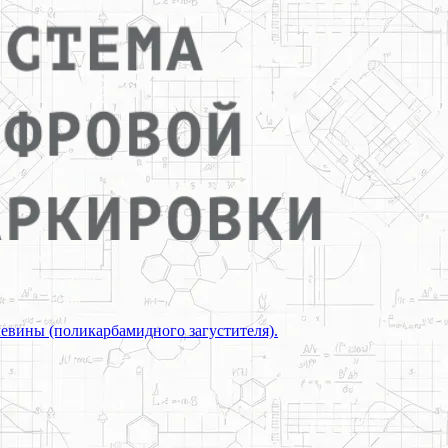
евины (поликарбамидного загустителя).