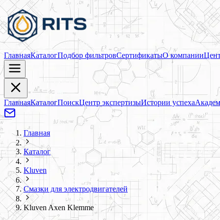
Главная
Каталог
Подбор фильтров
Сертификаты
О компании
Цент
Главная
Каталог
Поиск
Центр экспертизы
Истории успеха
Академ
Главная
Каталог
Kluven
Смазки для электродвигателей
Kluven Axen Klemme