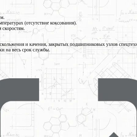
ам.
пературах (отсутствие коксования).
 скоростям.
скольжения и качения, закрытых подшипниковых узлов спецте
и на весь срок службы.