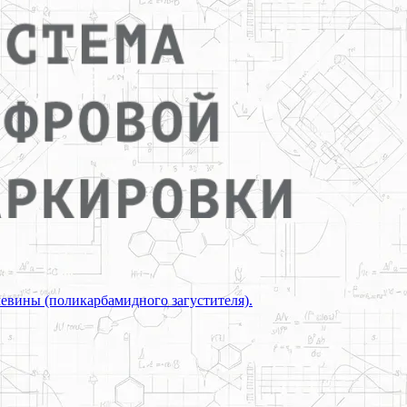
евины (поликарбамидного загустителя).