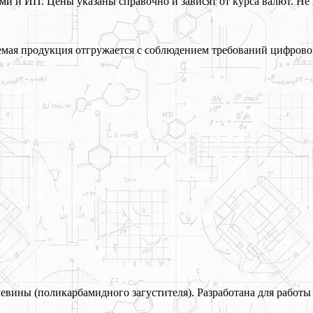
 и ИП. Цены указаны справочно и зависят от курса валют. Не 
ая продукция отгружается с соблюдением требований цифрово
евины (поликарбамидного загустителя). Разработана для работы