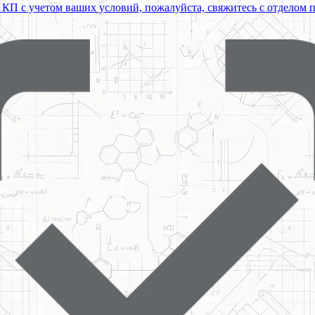
 КП с учетом ваших условий, пожалуйста, свяжитесь с отделом 