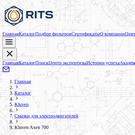
Главная
Каталог
Подбор фильтров
Сертификаты
О компании
Цент
Главная
Каталог
Поиск
Центр экспертизы
Истории успеха
Академ
Главная
Каталог
Kluven
Смазки для электродвигателей
Kluven Axen 700