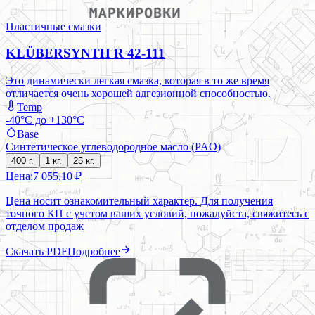
Пластичные смазки
KLÜBERSYNTH R 42-111
Это динамически легкая смазка, которая в то же время
отличается очень хорошей адгезионной способностью.
Temp
-40°C до +130°C
Base
Синтетическое углеводородное масло (PAO)
400 г.
1 кг.
25 кг.
Цена:
7 055,10 ₽
Цена носит ознакомительный характер. Для получения
точного КП с учетом ваших условий, пожалуйста, свяжитесь с
отделом продаж
Скачать PDF
Подробнее