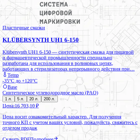
Пластичные смазки
KLÜBERSYNTH UH1 6-150
Klübersynth UH1 6-150 — синтетическая смазка для пищевой
и фармацевтической промышленности специально
разработана для использования в роликовых цепях,
работающих в стерилизаторах непрерывного действия при…
Temp
-35°C до +120°C
Base
Синтетическое углеводородное масло (PAO)
1 л.
5 л.
20 л.
200 л.
Цена:
16 703,10 ₽
Цена носит ознакомительный характер. Для получения
точного КП с учетом ваших условий, пожалуйста, свяжитесь с
отделом продаж
Скачать PDF
Подробнее