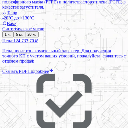
полиэфирного масла (PFPE) и политетрафторэтилена (PTFE) в
качестве загустителя.
Temp
-20°C до +130°C
Base
Синтетическое масло
1 кг.
5 кг.
20 кг.
Цена:
124 733,70 ₽
Цена носит ознакомительный характер. Для получения
точного КП с учетом ваших условий, пожалуйста, свяжитесь с
отделом продаж
Скачать PDF
Подробнее