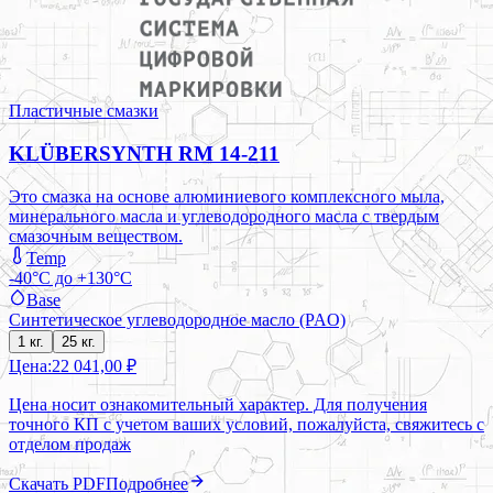
Пластичные смазки
KLÜBERSYNTH RM 14-211
Это смазка на основе алюминиевого комплексного мыла,
минерального масла и углеводородного масла с твердым
смазочным веществом.
Temp
-40°C до +130°C
Base
Синтетическое углеводородное масло (PAO)
1 кг.
25 кг.
Цена:
22 041,00 ₽
Цена носит ознакомительный характер. Для получения
точного КП с учетом ваших условий, пожалуйста, свяжитесь с
отделом продаж
Скачать PDF
Подробнее