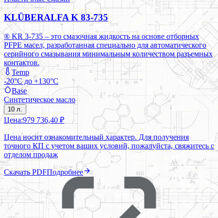
KLÜBERALFA K 83-735
® KR 3-735 – это смазочная жидкость на основе отборных
PFPE масел, разработанная специально для автоматического
серийного смазывания минимальным количеством разъемных
контактов.
Temp
-20°C до +130°C
Base
Синтетическое масло
10 л.
Цена:
979 736,40 ₽
Цена носит ознакомительный характер. Для получения
точного КП с учетом ваших условий, пожалуйста, свяжитесь с
отделом продаж
Скачать PDF
Подробнее