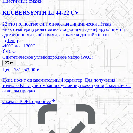
Пластичные смазки
KLÜBERSYNTH LI 44-22 UV
22 это полностью синтетическая динамически лёгкая
низкотемпературная смазка с хорошими демпфирующими и
адгезионными свойствами, а также водостойкостью.
Temp
-40°C до +130°C
Base
Синтетическое углеводородное масло (PAO)
25 кг.
Цена:
581 943,60 ₽
Цена носит ознакомительный характер. Для получения
точного КП с учетом ваших условий, пожалуйста, свяжитесь с
отделом продаж
Скачать PDF
Подробнее