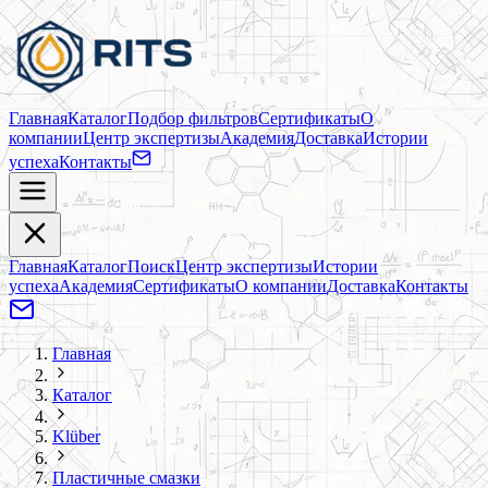
Главная
Каталог
Подбор фильтров
Сертификаты
О
компании
Центр экспертизы
Академия
Доставка
Истории
успеха
Контакты
Главная
Каталог
Поиск
Центр экспертизы
Истории
успеха
Академия
Сертификаты
О компании
Доставка
Контакты
Главная
Каталог
Klüber
Пластичные смазки