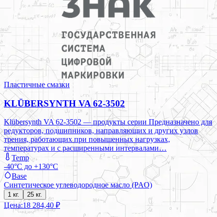
Пластичные смазки
KLÜBERSYNTH VA 62-3502
Klübersynth VA 62-3502 — продукты серии Предназначено для
редукторов, подшипников, направляющих и других узлов
трения, работающих при повышенных нагрузках,
температурах и с расширенными интервалами…
Temp
-40°C до +130°C
Base
Синтетическое углеводородное масло (PAO)
1 кг.
25 кг.
Цена:
18 284,40 ₽