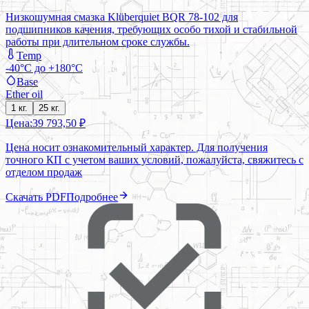
Низкошумная смазка Klüberquiet BQR 78-102 для
подшипников качения, требующих особо тихой и стабильной
работы при длительном сроке службы.
Temp
-40°C до +180°C
Base
Ether oil
1 кг.
25 кг.
Цена:
39 793,50 ₽
Цена носит ознакомительный характер. Для получения
точного КП с учетом ваших условий, пожалуйста, свяжитесь с
отделом продаж
Скачать PDF
Подробнее