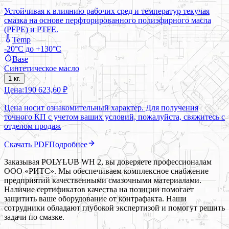
Устойчивая к влиянию рабочих сред и температур текучая
смазка на основе перфторированного полиэфирного масла
(PFPE) и PTFE.
Temp
-20°C до +130°C
Base
Синтетическое масло
1 кг.
Цена:
190 623,60 ₽
Цена носит ознакомительный характер. Для получения
точного КП с учетом ваших условий, пожалуйста, свяжитесь с
отделом продаж
Скачать PDF
Подробнее
Заказывая POLYLUB WH 2, вы доверяете профессионалам
ООО «РИТС». Мы обеспечиваем комплексное снабжение
предприятий качественными смазочными материалами.
Наличие сертификатов качества на позиции помогает
защитить ваше оборудование от контрафакта. Наши
сотрудники обладают глубокой экспертизой и помогут решить
задачи по смазке.