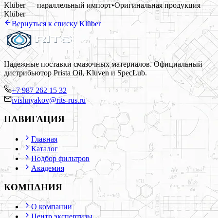
Klüber — параллельный импорт
•
Оригинальная продукция
Klüber
Вернуться к списку
Klüber
Надежные поставки смазочных материалов. Официальный
дистрибьютор Prista Oil, Kluven и SpecLub.
+7 987 262 15 32
ivishnyakov@rits-rus.ru
НАВИГАЦИЯ
Главная
Каталог
Подбор фильтров
Академия
КОМПАНИЯ
О компании
Центр экспертизы