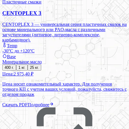
Пластичные смазки
CENTOPLEX 3
CENTOPLEX 3 — универсальная серия пластичных смазок на
основе минерального или PAO-масла с различными
загустителями (литиевое, литиерво-комплексное,
карбамидное).
Temp
-30°C до +120°C
Base
Минеральное масло
400 г.
1 кг.
25 кг.
Цена:
2 975,40 ₽
Цена носит ознакомительный характер. Для получения
точного КП с учетом ваших условий, пожалуйста, свяжитесь с
отделом продаж
Скачать PDF
Подробнее