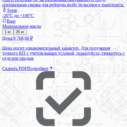
специальная смазка для реборды колёс рельсового транспорта.
Temp
-20°C до +100°C
Base
Минеральное масло
1 кг.
25 кг.
Цена:
9 768,60 ₽
Цена носит ознакомительный характер. Для получения
точного КП с учетом ваших условий, пожалуйста, свяжитесь с
отделом продаж
Скачать PDF
Подробнее