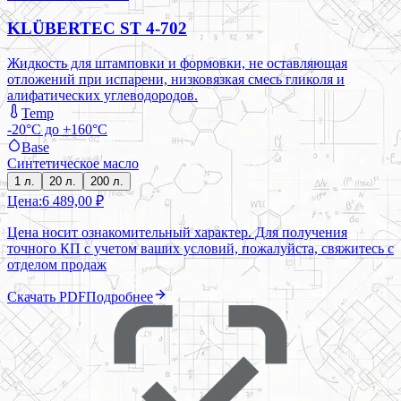
KLÜBERTEC ST 4-702
Жидкость для штамповки и формовки, не оставляющая
отложений при испарени, низковязкая смесь гликоля и
алифатических углеводородов.
Temp
-20°C до +160°C
Base
Синтетическое масло
1 л.
20 л.
200 л.
Цена:
6 489,00 ₽
Цена носит ознакомительный характер. Для получения
точного КП с учетом ваших условий, пожалуйста, свяжитесь с
отделом продаж
Скачать PDF
Подробнее