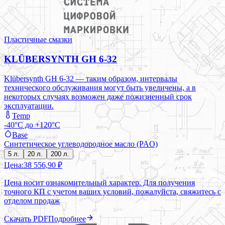
Пластичные смазки
KLÜBERSYNTH GH 6-32
Klübersynth GH 6-32 — таким образом, интервалы
технического обслуживания могут быть увеличены, а в
некоторых случаях возможен даже пожизненный срок
эксплуатации.
Temp
-40°C до +120°C
Base
Синтетическое углеводородное масло (PAO)
5 л.
20 л.
200 л.
Цена:
38 556,90 ₽
Цена носит ознакомительный характер. Для получения
точного КП с учетом ваших условий, пожалуйста, свяжитесь с
отделом продаж
Скачать PDF
Подробнее