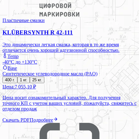
Пластичные смазки
KLÜBERSYNTH R 42-111
Это динамически легкая смазка, которая в то же время
отличается очень хорошей адгезионной способностью.
Temp
-40°C до +130°C
Base
Синтетическое углеводородное масло (PAO)
400 г.
1 кг.
25 кг.
Цена:
7 055,10 ₽
Цена носит ознакомительный характер. Для получения
точного КП с учетом ваших условий, пожалуйста, свяжитесь с
отделом продаж
Скачать PDF
Подробнее