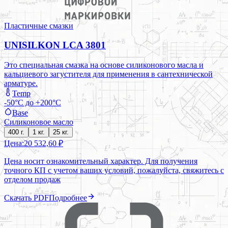
Пластичные смазки
UNISILKON LCA 3801
Это специальная смазка на основе силиконового масла и
кальциевого загустителя для применения в сантехнической
арматуре.
Temp
-50°C до +200°C
Base
Силиконовое масло
400 г.
1 кг.
25 кг.
Цена:
20 532,60 ₽
Цена носит ознакомительный характер. Для получения
точного КП с учетом ваших условий, пожалуйста, свяжитесь с
отделом продаж
Скачать PDF
Подробнее