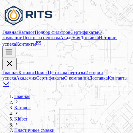
Главная
Каталог
Подбор фильтров
Сертификаты
О
компании
Центр экспертизы
Академия
Доставка
Истории
успеха
Контакты
Главная
Каталог
Поиск
Центр экспертизы
Истории
успеха
Академия
Сертификаты
О компании
Доставка
Контакты
Главная
Каталог
Klüber
Пластичные смазки