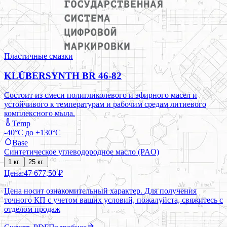
Пластичные смазки
KLÜBERSYNTH BR 46-82
Состоит из смеси полигликолевого и эфирного масел и
устойчивого к температурам и рабочим средам литиевого
комплексного мыла.
Temp
-40°C до +130°C
Base
Синтетическое углеводородное масло (PAO)
1 кг.
25 кг.
Цена:
47 677,50 ₽
Цена носит ознакомительный характер. Для получения
точного КП с учетом ваших условий, пожалуйста, свяжитесь с
отделом продаж