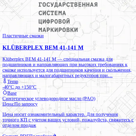
Пластичные смазки
KLÜBERPLEX BEM 41-141 M
Klüberplex BEM 41-141 M — специальная смазка для
подшипников и направляющих при высоких требованиях к
смазке используется для подшипников качения и скольжения,
направляющих и малогабаритных редукторов при…
Temp
-40°C до +150°C
Base
Синтетическое углеводородное масло (PAO)
Цена:
По запросу
Цена носит ознакомительный характер. Для получения
точного КП с учетом ваших условий, пожалуйста, свяжитесь с
отделом продаж