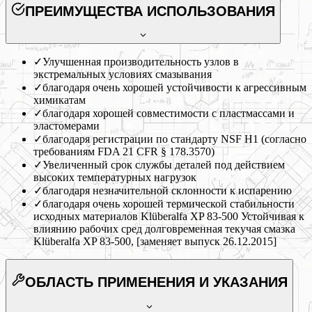
ПРЕИМУЩЕСТВА ИСПОЛЬЗОВАНИЯ
✓
Улучшенная производительность узлов в
экстремальных условиях смазывания
✓
благодаря очень хорошей устойчивости к агрессивным
химикатам
✓
благодаря хорошей совместимости с пластмассами и
эластомерами
✓
благодаря регистрации по стандарту NSF H1 (согласно
требованиям FDA 21 CFR § 178.3570)
✓
Увеличенный срок службы деталей под действием
высоких температурных нагрузок
✓
благодаря незначительной склонности к испарению
✓
благодаря очень хорошей термической стабильности
исходных материалов Klüberalfa XP 83-500 Устойчивая к
влиянию рабочих сред долговременная текучая смазка
Klüberalfa XP 83-500, [заменяет выпуск 26.12.2015]
ОБЛАСТЬ ПРИМЕНЕНИЯ
И УКАЗАНИЯ