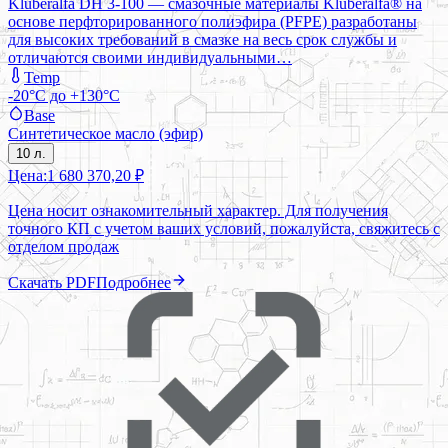
Klüberalfa DH 3-100 — смазочные материалы Klüberalfa® на
основе перфторированного полиэфира (PFPE) разработаны
для высоких требований в смазке на весь срок службы и
отличаются своими индивидуальными…
Temp
-20°C до +130°C
Base
Синтетическое масло (эфир)
10 л.
Цена:
1 680 370,20 ₽
Цена носит ознакомительный характер. Для получения
точного КП с учетом ваших условий, пожалуйста, свяжитесь с
отделом продаж
Скачать PDF
Подробнее