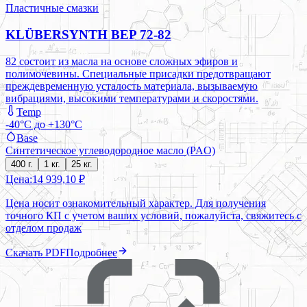
Пластичные смазки
KLÜBERSYNTH BEP 72-82
82 состоит из масла на основе сложных эфиров и
полимочевины. Специальные присадки предотвращают
преждевременную усталость материала, вызываемую
вибрациями, высокими температурами и скоростями.
Temp
-40°C до +130°C
Base
Синтетическое углеводородное масло (PAO)
400 г.
1 кг.
25 кг.
Цена:
14 939,10 ₽
Цена носит ознакомительный характер. Для получения
точного КП с учетом ваших условий, пожалуйста, свяжитесь с
отделом продаж
Скачать PDF
Подробнее