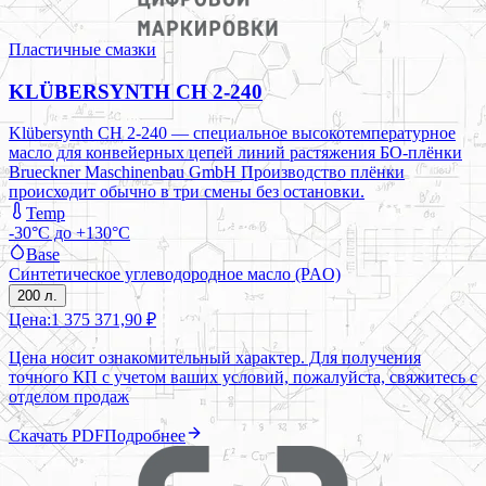
Пластичные смазки
KLÜBERSYNTH CH 2-240
Klübersynth CH 2-240 — специальное высокотемпературное
масло для конвейерных цепей линий растяжения БО-плёнки
Brueckner Maschinenbau GmbH Производство плёнки
происходит обычно в три смены без остановки.
Temp
-30°C до +130°C
Base
Синтетическое углеводородное масло (PAO)
200 л.
Цена:
1 375 371,90 ₽
Цена носит ознакомительный характер. Для получения
точного КП с учетом ваших условий, пожалуйста, свяжитесь с
отделом продаж
Скачать PDF
Подробнее