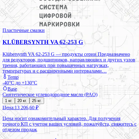
Пластичные смазки
KLÜBERSYNTH VA 62-253 G
Klübersynth VA 62-253 G — продукты серии Предназначено
для редукторов, подшипников, направляющих и других узлов
трения, работающих при повышенных нагрузках,
температурах и с расширенными интервалами…
Temp
-40°C до +130°C
Base
Синтетическое углеводородное масло (PAO)
1 кг.
20 кг.
25 кг.
Цена:
13 206,60 ₽
Цена носит ознакомительный характер. Для получения
точного КП с учетом ваших условий, пожалуйста, свяжитесь с
отделом продаж