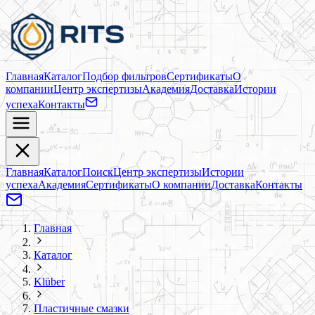
Главная
Каталог
Подбор фильтров
Сертификаты
О
компании
Центр экспертизы
Академия
Доставка
Истории
успеха
Контакты
Главная
Каталог
Поиск
Центр экспертизы
Истории
успеха
Академия
Сертификаты
О компании
Доставка
Контакты
Главная
Каталог
Klüber
Пластичные смазки