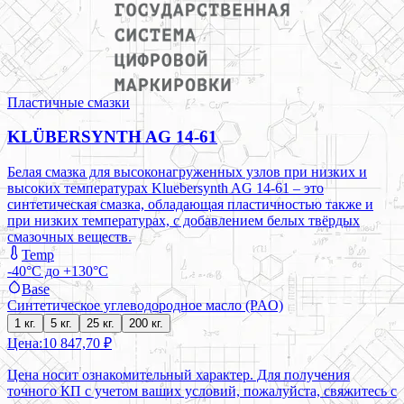
Пластичные смазки
KLÜBERSYNTH AG 14-61
Белая смазка для высоконагруженных узлов при низких и
высоких температурах Kluebersynth AG 14-61 – это
синтетическая смазка, обладающая пластичностью также и
при низких температурах, с добавлением белых твёрдых
смазочных веществ.
Temp
-40°C до +130°C
Base
Синтетическое углеводородное масло (PAO)
1 кг.
5 кг.
25 кг.
200 кг.
Цена:
10 847,70 ₽
Цена носит ознакомительный характер. Для получения
точного КП с учетом ваших условий, пожалуйста, свяжитесь с