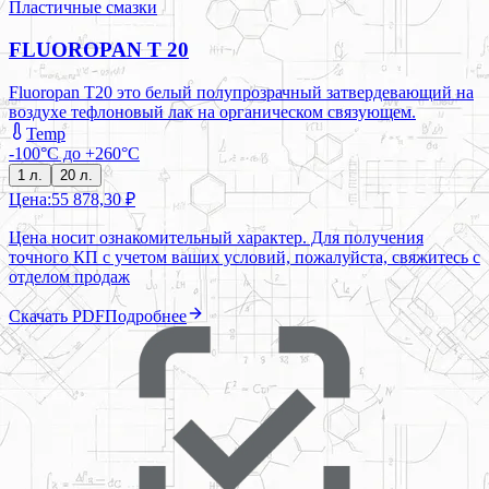
Пластичные смазки
FLUOROPAN T 20
Fluoropan T20 это белый полупрозрачный затвердевающий на
воздухе тефлоновый лак на органическом связующем.
Temp
-100°C до +260°C
1 л.
20 л.
Цена:
55 878,30 ₽
Цена носит ознакомительный характер. Для получения
точного КП с учетом ваших условий, пожалуйста, свяжитесь с
отделом продаж
Скачать PDF
Подробнее