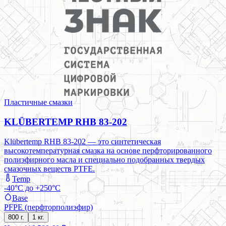
Пластичные смазки
KLÜBERTEMP RHB 83-202
Klübertemp RHB 83-202 — это синтетическая
высокотемпературная смазка на основе перфторированного
полиэфирного масла и специально подобранных твердых
смазочных веществ PTFE.
Temp
-40°C до +250°C
Base
PFPE (перфторполиэфир)
800 г.
1 кг.