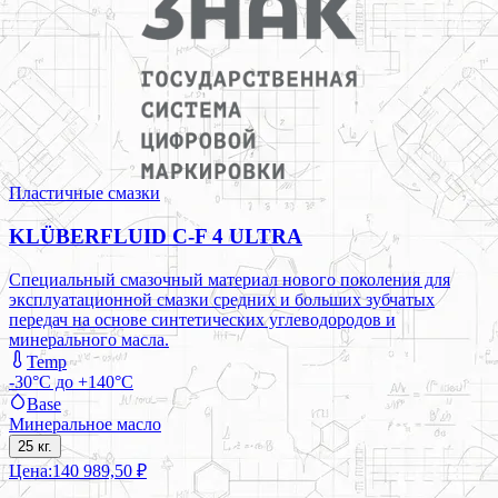
Пластичные смазки
KLÜBERFLUID C-F 4 ULTRA
Специальный смазочный материал нового поколения для
эксплуатационной смазки средних и больших зубчатых
передач на основе синтетических углеводородов и
минерального масла.
Temp
-30°C до +140°C
Base
Минеральное масло
25 кг.
Цена:
140 989,50 ₽