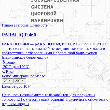
Пищевая промышленность
PARALIQ P 460
PARALIQ P 460 — pARALIQ P 68, P 100, P 150, P 460 и P 1500
— это смазочные масла на базе медицинских чистых масел в
соответствии с требованиями Европейской Фармокопеи
(медицинское белое масло).
Temp
-20°C до +120°C
Base
Белое минеральное масло
20 л.
200 л.
Цена:
69 056,10 ₽
Цена носит ознакомительный характер. Для получения
точного КП с учетом ваших условий, пожалуйста, свяжитесь с
отделом продаж