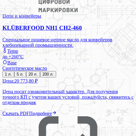
Цепи и конвейеры
KLÜBERFOOD NH1 CH2-460
Специальное пищевое цепное масло для конвейеров
хлебопекарной промышленности.
Temp
до +260°C
Base
Синтетическое масло
1 л.
5 л.
20 л.
200 л.
Цена:
20 773,80 ₽
Цена носит ознакомительный характер. Для получения
точного КП с учетом ваших условий, пожалуйста, свяжитесь с
отделом продаж
Скачать PDF
Подробнее