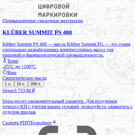
Промышленные смазочные материалы
KLÜBER SUMMIT PS 400
Klüber Summit PS 400 — масла Klüber Summit FG — это серия
специально разработанных компрессорных масел для
пищевой и фармацевтической промышленности.
Temp
-25°C до +100°C
Base
Синтетическое масло
1 л.
19 л.
208 л.
Цена:
6 733,80 ₽
Цена носит ознакомительный характер. Для получения
точного КП с учетом ваших условий, пожалуйста, свяжитесь с
отделом продаж
Скачать PDF
Подробнее