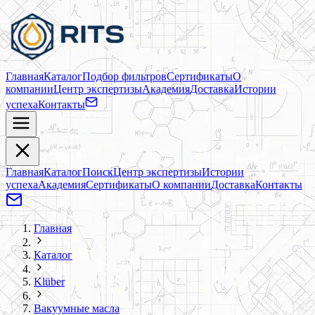
Главная
Каталог
Подбор фильтров
Сертификаты
О
компании
Центр экспертизы
Академия
Доставка
Истории
успеха
Контакты
Главная
Каталог
Поиск
Центр экспертизы
Истории
успеха
Академия
Сертификаты
О компании
Доставка
Контакты
Главная
Каталог
Klüber
Вакуумные масла