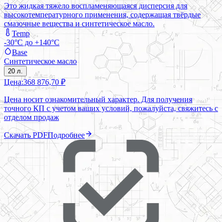
Это жидкая тяжело воспламеняющаяся дисперсия для
высокотемпературного применения, содержащая твёрдые
смазочные вещества и синтетическое масло.
Temp
-30°C до +140°C
Base
Синтетическое масло
20 л.
Цена:
368 876,70 ₽
Цена носит ознакомительный характер. Для получения
точного КП с учетом ваших условий, пожалуйста, свяжитесь с
отделом продаж
Скачать PDF
Подробнее