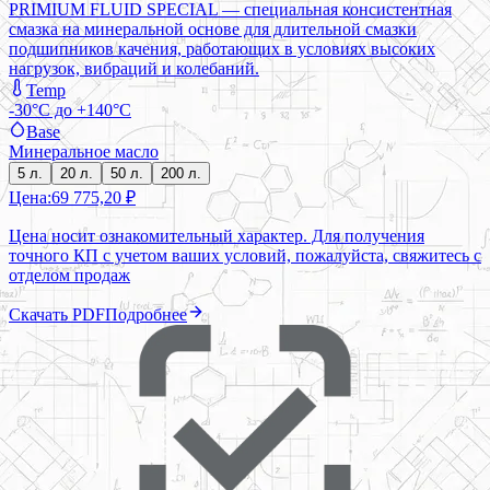
PRIMIUM FLUID SPECIAL — специальная консистентная
смазка на минеральной основе для длительной смазки
подшипников качения, работающих в условиях высоких
нагрузок, вибраций и колебаний.
Temp
-30°C до +140°C
Base
Минеральное масло
5 л.
20 л.
50 л.
200 л.
Цена:
69 775,20 ₽
Цена носит ознакомительный характер. Для получения
точного КП с учетом ваших условий, пожалуйста, свяжитесь с
отделом продаж
Скачать PDF
Подробнее