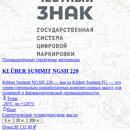
Промышленные смазочные материалы
KLÜBER SUMMIT NGSH 220
Klüber Summit NGSH 220 — масла Klüber Summit FG — это
серия специально разработанных компрессорных масел для
пищевой и фармацевтической промышленности.
Temp
-20°C до +120°C
Base
Синтетическое углеводородное масло
5 л.
20 л.
200 л.
Цена:
39 132,90 ₽