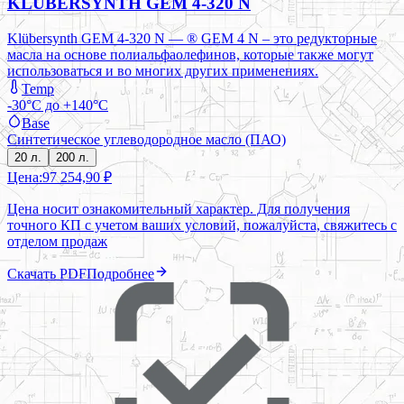
KLÜBERSYNTH GEM 4-320 N
Klübersynth GEM 4-320 N — ® GEM 4 N – это редукторные
масла на основе полиальфаолефинов, которые также могут
использоваться и во многих других применениях.
Temp
-30°C до +140°C
Base
Синтетическое углеводородное масло (ПАО)
20 л.
200 л.
Цена:
97 254,90 ₽
Цена носит ознакомительный характер. Для получения
точного КП с учетом ваших условий, пожалуйста, свяжитесь с
отделом продаж
Скачать PDF
Подробнее