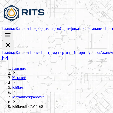
Главная
Каталог
Подбор фильтров
Сертификаты
О компании
Цент
Главная
Каталог
Поиск
Центр экспертизы
Истории успеха
Академ
Главная
Каталог
Klüber
Металлообработка
Klüberoil CW 1-68