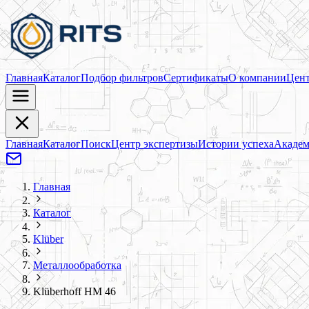
Главная
Каталог
Подбор фильтров
Сертификаты
О компании
Цент
Главная
Каталог
Поиск
Центр экспертизы
Истории успеха
Академ
Главная
Каталог
Klüber
Металлообработка
Klüberhoff HM 46