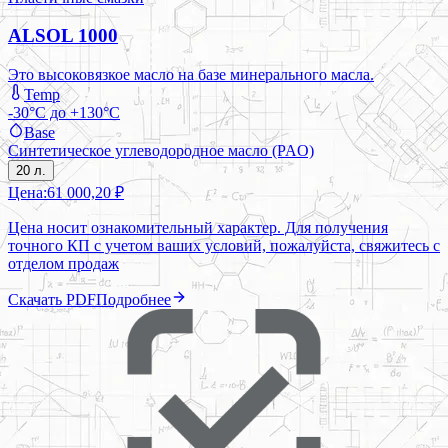
ALSOL 1000
Это высоковязкое масло на базе минерального масла.
Temp
-30°C до +130°C
Base
Синтетическое углеводородное масло (PAO)
20 л.
Цена:
61 000,20 ₽
Цена носит ознакомительный характер. Для получения
точного КП с учетом ваших условий, пожалуйста, свяжитесь с
отделом продаж
Скачать PDF
Подробнее