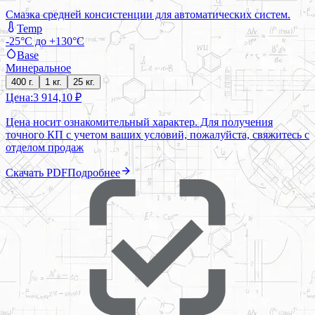
Смазка средней консистенции для автоматических систем.
Temp
-25°C до +130°C
Base
Минеральное
400 г.
1 кг.
25 кг.
Цена:
3 914,10 ₽
Цена носит ознакомительный характер. Для получения
точного КП с учетом ваших условий, пожалуйста, свяжитесь с
отделом продаж
Скачать PDF
Подробнее