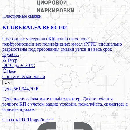
Пластичные смазки
KLÜBERALFA BF 83-102
Смазочные материалы Klüberalfa на основе
перфторированных полиэфирных масел (PFPE) специально
разработаны под требования смазки узлов на весь срок
службы.
Temp
-20°C до +130°C
Base
Синтетическое масло
1 кг.
Цена:
561 944,70 ₽
Цена носит ознакомительный характер. Для получения
точного КП с учетом ваших условий, пожалуйста, свяжитесь с
отделом продаж
Скачать PDF
Подробнее