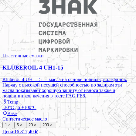
Пластичные смазки
KLÜBEROIL 4 UH1-15
Klüberoil 4 UH1-15 — масла на основе полиальфаолефинов.
Наряду с высокой несущей способностью по задирам эти
масла показывают хорошую защиту от износа также и
подшипников качения в тесте FAG FE8.
Temp
-30°C до +100°C
Base
Синтетическое масло
1 л.
5 л.
20 л.
200 л.
Цена:
16 817,40 ₽