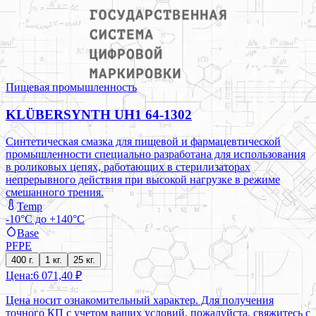
Пищевая промышленность
KLÜBERSYNTH UH1 64-1302
Синтетическая смазка для пищевой и фармацевтической
промышленности специально разработана для использования
в роликовых цепях, работающих в стерилизаторах
непрерывного действия при высокой нагрузке в режиме
смешанного трения.
Temp
-10°C до +140°C
Base
PFPE
400 г.
1 кг.
25 кг.
Цена:
6 071,40 ₽
Цена носит ознакомительный характер. Для получения
точного КП с учетом ваших условий, пожалуйста, свяжитесь с