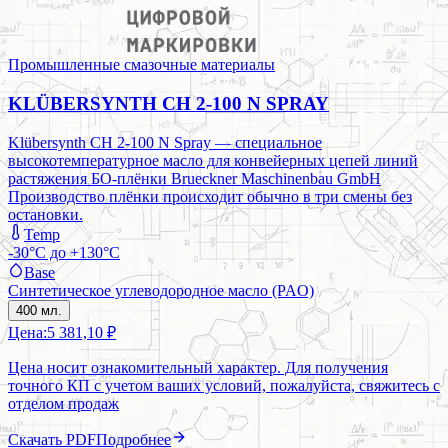
Промышленные смазочные материалы
KLÜBERSYNTH CH 2-100 N SPRAY
Klübersynth CH 2-100 N Spray — специальное
высокотемпературное масло для конвейерных цепей линий
растяжения БО-плёнки Brueckner Maschinenbau GmbH
Производство плёнки происходит обычно в три смены без
остановки.
Temp
-30°C до +130°C
Base
Синтетическое углеводородное масло (PAO)
400 мл.
Цена:
5 381,10 ₽
Цена носит ознакомительный характер. Для получения
точного КП с учетом ваших условий, пожалуйста, свяжитесь с
отделом продаж
Скачать PDF
Подробнее