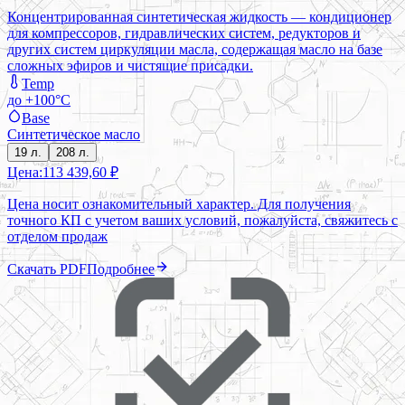
Концентрированная синтетическая жидкость — кондиционер
для компрессоров, гидравлических систем, редукторов и
других систем циркуляции масла, содержащая масло на базе
сложных эфиров и чистящие присадки.
Temp
до +100°C
Base
Синтетическое масло
19 л.
208 л.
Цена:
113 439,60 ₽
Цена носит ознакомительный характер. Для получения
точного КП с учетом ваших условий, пожалуйста, свяжитесь с
отделом продаж
Скачать PDF
Подробнее