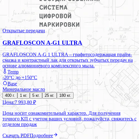
Открытые передачи
GRAFLOSCON A-G1 ULTRA
GRAFLOSCON A-G 1 ULTRA – графитосодержащая прайм-
смазка и контрастный лак для открытых зубчатых передач на
основе алюминиевого комплексного мыла.
Temp
-20°C до +150°C
Base
Минеральное масло
400 г.
1 кг.
5 кг.
25 кг.
180 кг.
Цена:
7 993,80 ₽
Цена носит ознакомительный характер. Для получения
точного КП с учетом ваших условий, пожалуйста, свяжитесь с
отделом продаж
Скачать PDF
Подробнее