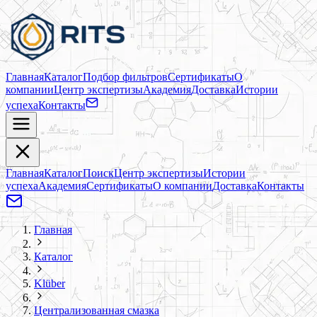
Главная
Каталог
Подбор фильтров
Сертификаты
О
компании
Центр экспертизы
Академия
Доставка
Истории
успеха
Контакты
Главная
Каталог
Поиск
Центр экспертизы
Истории
успеха
Академия
Сертификаты
О компании
Доставка
Контакты
Главная
Каталог
Klüber
Централизованная смазка