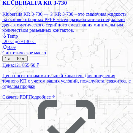
KLÜBERALFA KR 3-730
Klüberalfa KR 3-730 — ® KR 3-730 – это смазочная жидкость
на основе отборных PFPE масел, разработанная специально
для автоматического серийного смазывания минимальным
количеством разъемных контактов.
Temp
-20°C до +130°C
Base
Синтетическое масло
1 л.
10 л.
Цена:
121 855,50 ₽
Цена носит ознакомительный характер. Для получения
точного КП с учетом ваших условий, пожалуйста, свяжитесь с
отделом продаж
Скачать PDF
Подробнее