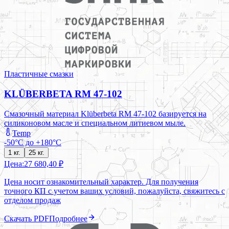
Пластичные смазки
KLÜBERBETA RM 47-102
Смазочный материал Klüberbeta RM 47-102 базируется на
силиконовом масле и специальном литиевом мыле.
Temp
-50°C до +180°C
1 кг.
25 кг.
Цена:
27 680,40 ₽
Цена носит ознакомительный характер. Для получения
точного КП с учетом ваших условий, пожалуйста, свяжитесь с
отделом продаж
Скачать PDF
Подробнее