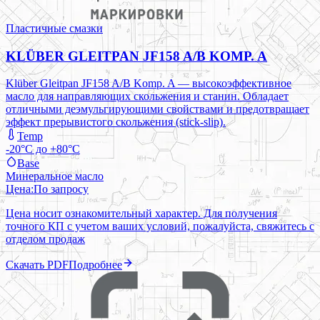
Пластичные смазки
KLÜBER GLEITPAN JF158 A/B KOMP. A
Klüber Gleitpan JF158 A/B Komp. A — высокоэффективное
масло для направляющих скольжения и станин. Обладает
отличными деэмульгирующими свойствами и предотвращает
эффект прерывистого скольжения (stick-slip).
Temp
-20°C до +80°C
Base
Минеральное масло
Цена:
По запросу
Цена носит ознакомительный характер. Для получения
точного КП с учетом ваших условий, пожалуйста, свяжитесь с
отделом продаж
Скачать PDF
Подробнее