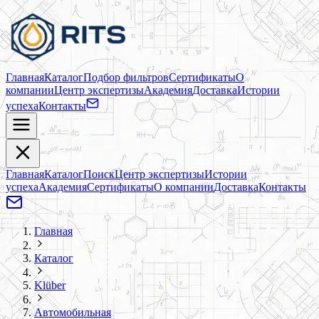
Главная
Каталог
Подбор фильтров
Сертификаты
О
компании
Центр экспертизы
Академия
Доставка
Истории
успеха
Контакты
Главная
Каталог
Поиск
Центр экспертизы
Истории
успеха
Академия
Сертификаты
О компании
Доставка
Контакты
Главная
Каталог
Klüber
Автомобильная