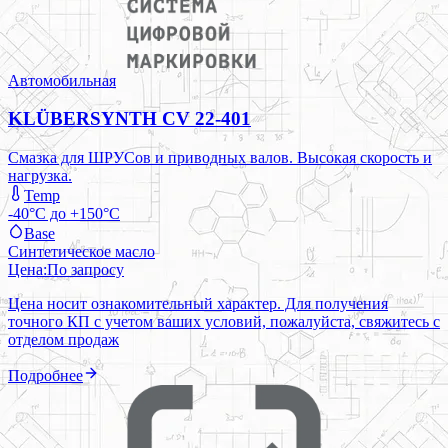
Автомобильная
KLÜBERSYNTH CV 22-401
Смазка для ШРУСов и приводных валов. Высокая скорость и
нагрузка.
Temp
-40°C до +150°C
Base
Синтетическое масло
Цена:
По запросу
Цена носит ознакомительный характер. Для получения
точного КП с учетом ваших условий, пожалуйста, свяжитесь с
отделом продаж
Подробнее