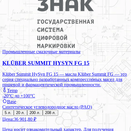
Промышленные смазочные материалы
KLÜBER SUMMIT HYSYN FG 15
Klüber Summit HySyn FG 15 — масла Klüber Summit FG — это
серия специально разработанных компрессорных масел для
пищевой и фармацевтической промышленности.
Temp
-20°C до +100°C
Base
Синтетическое углеводородное масло (PAO)
5 л.
20 л.
200 л.
208 л.
Цена:
36 901,80 ₽
Цена носит ознакомительный характер. Для получения