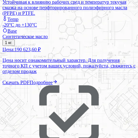
Устойчивая к влиянию рабочих сред и температур текучая
смазка на основе перфторированного полиэфирного масла
(PFPE) и PTFE.
Temp
-20°C до +130°C
Base
Синтетическое масло
1 кг.
Цена:
190 623,60 ₽
Цена носит ознакомительный характер. Для получения
точного КП с учетом ваших условий, пожалуйста, свяжитесь с
отделом продаж
Скачать PDF
Подробнее