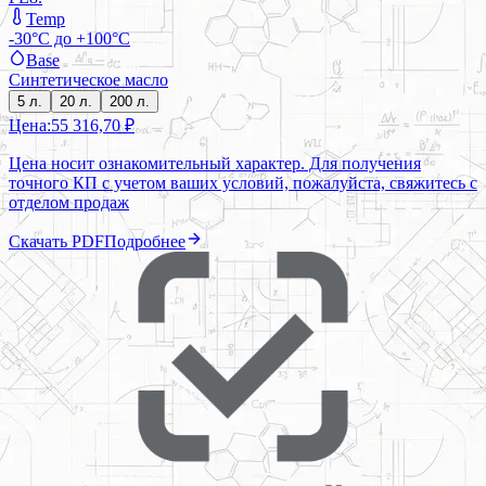
Temp
-30°C до +100°C
Base
Синтетическое масло
5 л.
20 л.
200 л.
Цена:
55 316,70 ₽
Цена носит ознакомительный характер. Для получения
точного КП с учетом ваших условий, пожалуйста, свяжитесь с
отделом продаж
Скачать PDF
Подробнее