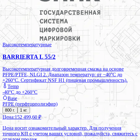
Высокотемпературные
BARRIERTA L 55/2
Высокотемпературная долговременная смазка на основе
PFPE/PTFE, NLGI 2. Диапазон температур: от −40°C до
+260°C. Сертификат NSF H1 (пищевая промышленность).
Temp
-40°C до +260°C
Base
PFPE (перфторполиэфир)
800 г.
1 кг.
Цена:
152 499,60 ₽
Цена носит ознакомительный характер. Для получения
точного КП с учетом ваших условий, пожалуйста, свяжитесь с
отделом продаж