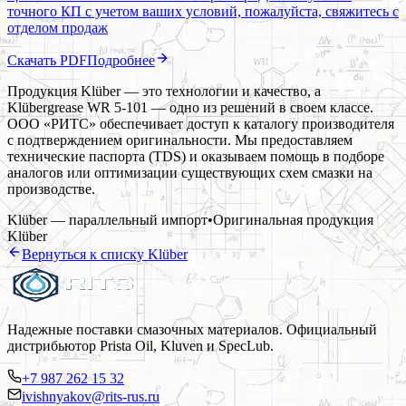
точного КП с учетом ваших условий, пожалуйста, свяжитесь с
отделом продаж
Скачать PDF
Подробнее
Продукция Klüber — это технологии и качество, а
Klübergrease WR 5-101 — одно из решений в своем классе.
ООО «РИТС» обеспечивает доступ к каталогу производителя
с подтверждением оригинальности. Мы предоставляем
технические паспорта (TDS) и оказываем помощь в подборе
аналогов или оптимизации существующих схем смазки на
производстве.
Klüber — параллельный импорт
•
Оригинальная продукция
Klüber
Вернуться к списку
Klüber
Надежные поставки смазочных материалов. Официальный
дистрибьютор Prista Oil, Kluven и SpecLub.
+7 987 262 15 32
ivishnyakov@rits-rus.ru