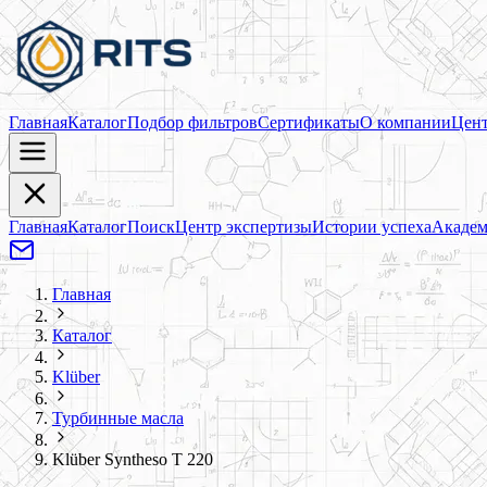
Главная
Каталог
Подбор фильтров
Сертификаты
О компании
Цент
Главная
Каталог
Поиск
Центр экспертизы
Истории успеха
Академ
Главная
Каталог
Klüber
Турбинные масла
Klüber Syntheso T 220