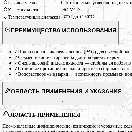
Синтетическое углеводородное ма
Базовое масло
ISO VG 32
Класс вязкости
-30°C до +150°C
Температурный диапазон
ПРЕИМУЩЕСТВА ИСПОЛЬЗОВАНИЯ
✓
Полиалкиленгликолевая основа (PAG) для высокой наг
✓
Совместимость с горячей водой и водяным паром
✓
Очень высокий индекс вязкости — стабильная работа 
✓
Отличные противоизносные и противозадирные свойст
✓
Водорастворимые марки — возможность промывки во
ОБЛАСТЬ ПРИМЕНЕНИЯ
И УКАЗАНИЯ
ОБЛАСТЬ ПРИМЕНЕНИЯ
Промышленные цилиндрические, конические и червячные реду
Приводы с высокими требованиями к загрузочной способности