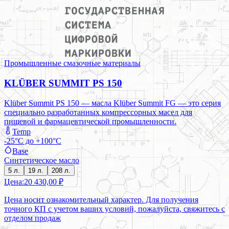
Промышленные смазочные материалы
KLÜBER SUMMIT PS 150
Klüber Summit PS 150 — масла Klüber Summit FG — это серия
специально разработанных компрессорных масел для
пищевой и фармацевтической промышленности.
Temp
-25°C до +100°C
Base
Синтетическое масло
5 л.
19 л.
208 л.
Цена:
20 430,00 ₽
Цена носит ознакомительный характер. Для получения
точного КП с учетом ваших условий, пожалуйста, свяжитесь с
отделом продаж