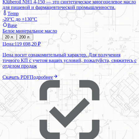
Klüberoil NH1 4-150 — это синтетическое многоцелевое масло
для пищевой и фармацевтической промышленности.
Temp
-20°C до +130°C
Base
Белое минеральное масло
20 л.
200 л.
Цена:
119 698,20 ₽
Цена носит ознакомительный характер. Для получения
точного КП с учетом ваших условий, пожалуйста, свяжитесь с
отделом продаж
Скачать PDF
Подробнее