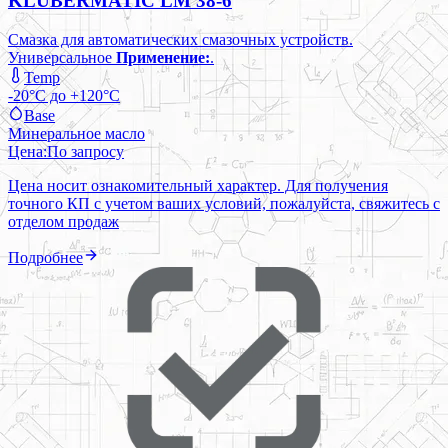
KLÜBERMATIC LM 38-6
Смазка для автоматических смазочных устройств.
Универсальное
Применение:
.
Temp
-20°C до +120°C
Base
Минеральное масло
Цена:
По запросу
Цена носит ознакомительный характер. Для получения
точного КП с учетом ваших условий, пожалуйста, свяжитесь с
отделом продаж
Подробнее