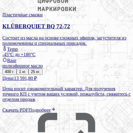
Пластичные смазки
KLÜBERQUIET BQ 72-72
Состоит из масла на основе сложных эфиров, загустителя из
полимочевины и специальных присадок.
Temp
-45°C до +180°C
Base
полиэфирное масло
400 г.
1 кг.
25 кг.
Цена:
13 591,80 ₽
Цена носит ознакомительный характер. Для получения
точного КП с учетом ваших условий, пожалуйста, свяжитесь с
отделом продаж
Скачать PDF
Подробнее