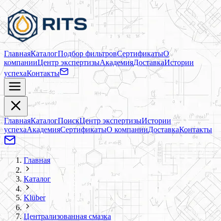
Главная
Каталог
Подбор фильтров
Сертификаты
О
компании
Центр экспертизы
Академия
Доставка
Истории
успеха
Контакты
Главная
Каталог
Поиск
Центр экспертизы
Истории
успеха
Академия
Сертификаты
О компании
Доставка
Контакты
Главная
Каталог
Klüber
Централизованная смазка