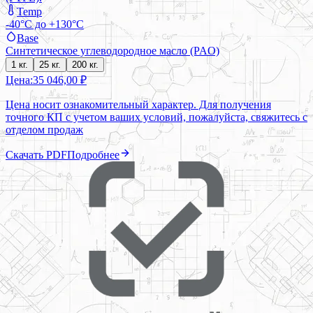
Temp
-40°C до +130°C
Base
Синтетическое углеводородное масло (PAO)
1 кг.
25 кг.
200 кг.
Цена:
35 046,00 ₽
Цена носит ознакомительный характер. Для получения
точного КП с учетом ваших условий, пожалуйста, свяжитесь с
отделом продаж
Скачать PDF
Подробнее