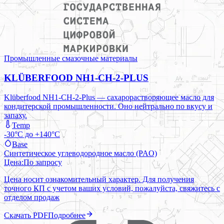
Промышленные смазочные материалы
KLÜBERFOOD NH1-CH-2-PLUS
Klüberfood NH1-CH-2-Plus — сахарорастворяющее масло для
кондитерской промышленности. Оно нейтрально по вкусу и
запаху.
Temp
-30°C до +140°C
Base
Синтетическое углеводородное масло (PAO)
Цена:
По запросу
Цена носит ознакомительный характер. Для получения
точного КП с учетом ваших условий, пожалуйста, свяжитесь с
отделом продаж
Скачать PDF
Подробнее