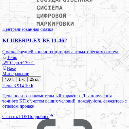
Централизованная смазка
KLÜBERPLEX BE 11-462
Смазка средней консистенции для автоматических систем.
Temp
-25°C до +130°C
Base
Минеральное
400 г.
1 кг.
25 кг.
Цена:
3 914,10 ₽
Цена носит ознакомительный характер. Для получения
точного КП с учетом ваших условий, пожалуйста, свяжитесь с
отделом продаж
Скачать PDF
Подробнее