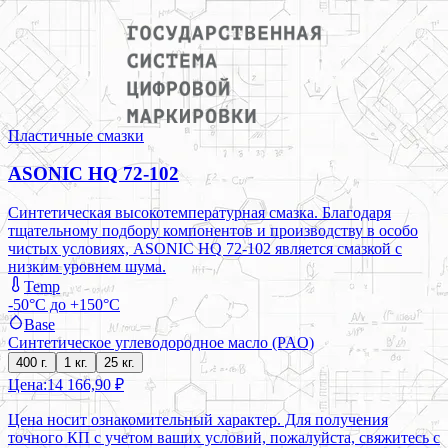
Пластичные смазки
ASONIC HQ 72-102
Синтетическая высокотемпературная смазка. Благодаря
тщательному подбору компонентов и производству в особо
чистых условиях, ASONIC HQ 72-102 является смазкой с
низким уровнем шума.
Temp
-50°C до +150°C
Base
Синтетическое углеводородное масло (PAO)
400 г.
1 кг.
25 кг.
Цена:
14 166,90 ₽
Цена носит ознакомительный характер. Для получения
точного КП с учетом ваших условий, пожалуйста, свяжитесь с