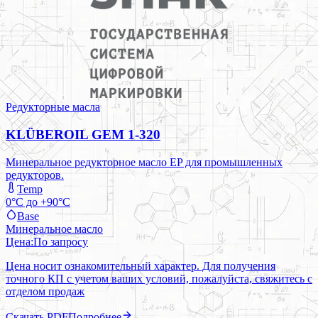
Редукторные масла
KLÜBEROIL GEM 1-320
Минеральное редукторное масло EP для промышленных
редукторов.
Temp
0°C до +90°C
Base
Минеральное масло
Цена:
По запросу
Цена носит ознакомительный характер. Для получения
точного КП с учетом ваших условий, пожалуйста, свяжитесь с
отделом продаж
Скачать PDF
Подробнее