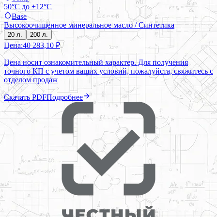
50°C до +12°C
Base
Высокоочищенное минеральное масло / Синтетика
20 л.
200 л.
Цена:
40 283,10 ₽
Цена носит ознакомительный характер. Для получения
точного КП с учетом ваших условий, пожалуйста, свяжитесь с
отделом продаж
Скачать PDF
Подробнее