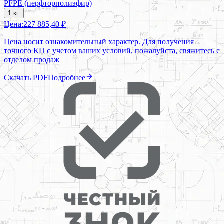
PFPE (перфторполиэфир)
1 кг.
Цена:
227 885,40 ₽
Цена носит ознакомительный характер. Для получения
точного КП с учетом ваших условий, пожалуйста, свяжитесь с
отделом продаж
Скачать PDF
Подробнее