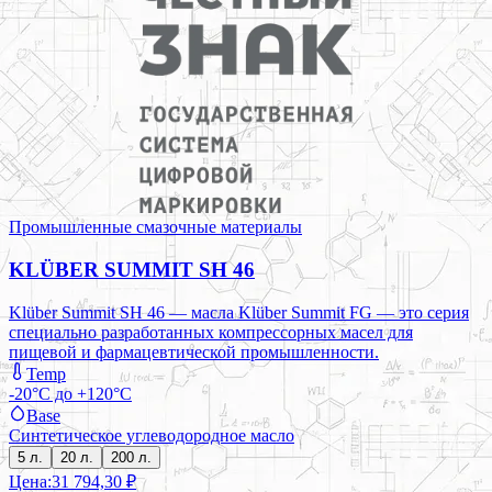
Промышленные смазочные материалы
KLÜBER SUMMIT SH 46
Klüber Summit SH 46 — масла Klüber Summit FG — это серия
специально разработанных компрессорных масел для
пищевой и фармацевтической промышленности.
Temp
-20°C до +120°C
Base
Синтетическое углеводородное масло
5 л.
20 л.
200 л.
Цена:
31 794,30 ₽