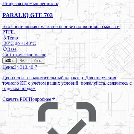
Пищевая промышленность
PARALIQ GTE 703
Это специальная смазка на основе силиконового масла и
PTFE.
Temp
-30°C до +140°C
Base
Синтетическое масло
500 г.
750 г.
25 кг.
Цена:
34 313,40 ₽
Цена носит ознакомительный характер. Для получения
точного КП с учетом ваших условий, пожалуйста, свяжитесь с
отделом продаж
Скачать PDF
Подробнее