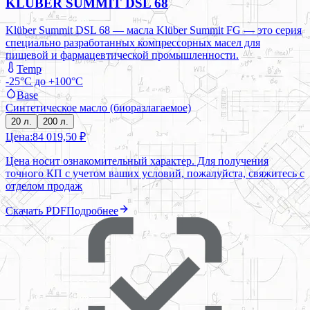
KLÜBER SUMMIT DSL 68
Klüber Summit DSL 68 — масла Klüber Summit FG — это серия
специально разработанных компрессорных масел для
пищевой и фармацевтической промышленности.
Temp
-25°C до +100°C
Base
Синтетическое масло (биоразлагаемое)
20 л.
200 л.
Цена:
84 019,50 ₽
Цена носит ознакомительный характер. Для получения
точного КП с учетом ваших условий, пожалуйста, свяжитесь с
отделом продаж
Скачать PDF
Подробнее