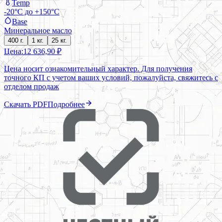
Temp
-20°C до +150°C
Base
Минеральное масло
400 г.
1 кг.
25 кг.
Цена:
12 636,90 ₽
Цена носит ознакомительный характер. Для получения
точного КП с учетом ваших условий, пожалуйста, свяжитесь с
отделом продаж
Скачать PDF
Подробнее