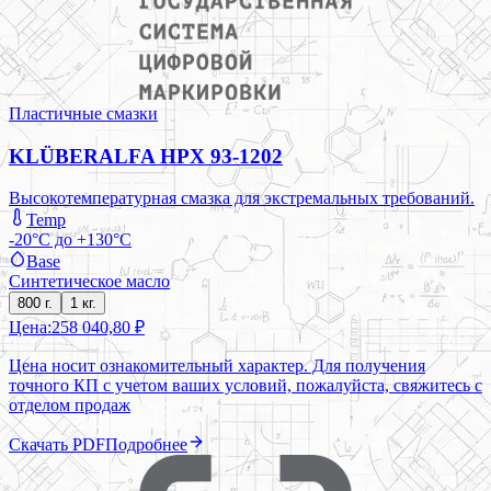
Пластичные смазки
KLÜBERALFA HPX 93-1202
Высокотемпературная смазка для экстремальных требований.
Temp
-20°C до +130°C
Base
Синтетическое масло
800 г.
1 кг.
Цена:
258 040,80 ₽
Цена носит ознакомительный характер. Для получения
точного КП с учетом ваших условий, пожалуйста, свяжитесь с
отделом продаж
Скачать PDF
Подробнее