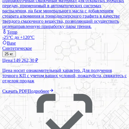
Приработочный смазочный материал для открытых зубчатых
передач, применимый в автоматических системах
распыления, на базе минерального масла с добавлением
стеарата алюминия и тонкодисперсного графита в качестве
твердого смазочного вещества, позволяющий осуществить
целенаправленную приработку пары трения.
Temp
-25°C до +120°C
Base
Синтетическое
25 кг.
Цена:
149 262,30 ₽
Цена носит ознакомительный характер. Для получения
точного КП с учетом ваших условий, пожалуйста, свяжитесь с
отделом продаж
Скачать PDF
Подробнее