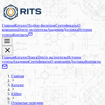
Главная
Каталог
Подбор фильтров
Сертификаты
О
компании
Центр экспертизы
Академия
Доставка
Истории
успеха
Контакты
Главная
Каталог
Поиск
Центр экспертизы
Истории
успеха
Академия
Сертификаты
О компании
Доставка
Контакты
Главная
Каталог
Klüber
Открытые передачи