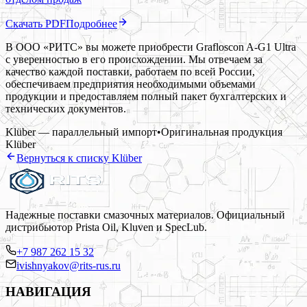
Скачать PDF
Подробнее
В ООО «РИТС» вы можете приобрести Grafloscon A-G1 Ultra
с уверенностью в его происхождении. Мы отвечаем за
качество каждой поставки, работаем по всей России,
обеспечиваем предприятия необходимыми объемами
продукции и предоставляем полный пакет бухгалтерских и
технических документов.
Klüber — параллельный импорт
•
Оригинальная продукция
Klüber
Вернуться к списку
Klüber
Надежные поставки смазочных материалов. Официальный
дистрибьютор Prista Oil, Kluven и SpecLub.
+7 987 262 15 32
ivishnyakov@rits-rus.ru
НАВИГАЦИЯ