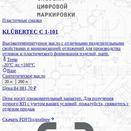
Пластичные смазки
KLÜBERTEC C 1-101
Высокотемпературное масло с отличными разделительными
свойствами и минимизацией отложений для производства
отливок и пластического формования изделий, напр.
Temp
-20°C до +160°C
Base
Синтетическое масло
20 л.
200 л.
Цена:
84 881,70 ₽
Цена носит ознакомительный характер. Для получения
точного КП с учетом ваших условий, пожалуйста, свяжитесь с
отделом продаж
Скачать PDF
Подробнее