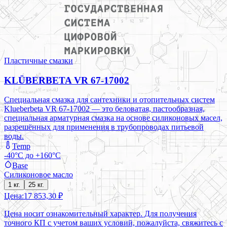
Пластичные смазки
KLÜBERBETA VR 67-17002
Специальная смазка для сантехники и отопительных систем
Klueberbeta VR 67-17002 — это беловатая, пастообразная,
специальная арматурная смазка на основе силиконовых масел,
разрешённых для применения в трубопроводах питьевой
воды.
Temp
-40°C до +160°C
Base
Силиконовое масло
1 кг.
25 кг.
Цена:
17 853,30 ₽
Цена носит ознакомительный характер. Для получения
точного КП с учетом ваших условий, пожалуйста, свяжитесь с