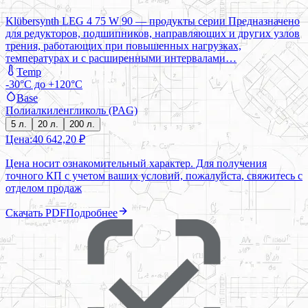
Klübersynth LEG 4 75 W 90 — продукты серии Предназначено
для редукторов, подшипников, направляющих и других узлов
трения, работающих при повышенных нагрузках,
температурах и с расширенными интервалами…
Temp
-30°C до +120°C
Base
Полиалкиленгликоль (PAG)
5 л.
20 л.
200 л.
Цена:
40 642,20 ₽
Цена носит ознакомительный характер. Для получения
точного КП с учетом ваших условий, пожалуйста, свяжитесь с
отделом продаж
Скачать PDF
Подробнее