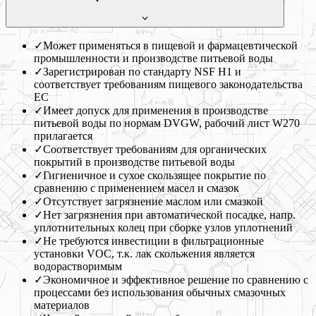
✓
Может применяться в пищевой и фармацевтической
промышленности и производстве питьевой воды
✓
Зарегистрирован по стандарту NSF H1 и
соответствует требованиям пищевого законодательства
ЕС
✓
Имеет допуск для применения в производстве
питьевой воды по нормам DVGW, рабочий лист W270
прилагается
✓
Соответствует требованиям для органических
покрытий в производстве питьевой воды
✓
Гигиеничное и сухое скользящее покрытие по
сравнению с применением масел и смазок
✓
Отсутствует загрязнение маслом или смазкой
✓
Нет загрязнения при автоматической посадке, напр.
уплотнительных колец при сборке узлов уплотнений
✓
Не требуются инвестиции в фильтрационные
установки VOC, т.к. лак скольжения является
водорастворимым
✓
Экономичное и эффективное решение по сравнению с
процессами без использования обычных смазочных
материалов