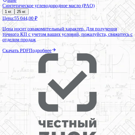
Base
Синтетическое углеводородное масло (PAO)
1 кг.
25 кг.
Цена:
55 044,00 ₽
Цена носит ознакомительный характер. Для получения
точного КП с учетом ваших условий, пожалуйста, свяжитесь с
отделом продаж
Скачать PDF
Подробнее