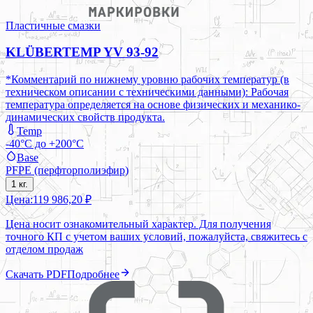
Пластичные смазки
KLÜBERTEMP YV 93-92
*Комментарий по нижнему уровню рабочих температур (в
техническом описании с техническими данными): Рабочая
температура определяется на основе физических и механико-
динамических свойств продукта.
Temp
-40°C до +200°C
Base
PFPE (перфторполиэфир)
1 кг.
Цена:
119 986,20 ₽
Цена носит ознакомительный характер. Для получения
точного КП с учетом ваших условий, пожалуйста, свяжитесь с
отделом продаж
Скачать PDF
Подробнее