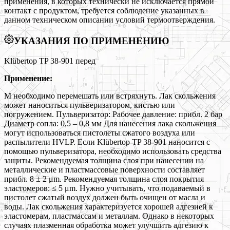
применения, в которых технически не исключается прямой
контакт с продуктом, требуется соблюдение указанных в
данном техническом описании условий термоотверждения.
УКАЗАНИЯ ПО ПРИМЕНЕНИЮ
Klübertop TP 38-901 перед
Применение:
М необходимо перемешать или встряхнуть. Лак скольжения
может наноситься пульверизатором, кистью или
погружением. Пульверизатор: Рабочее давление: прибл. 2 бар
Диаметр сопла: 0,5 – 0,8 мм Для нанесения лака скольжения
могут использоваться пистолеты сжатого воздуха или
распылители HVLP. Если Klübertop TP 38-901 наносится с
помощью пульверизатора, необходимо использовать средства
защиты. Рекомендуемая толщина слоя при нанесении на
металлические и пластмассовые поверхности составляет
прибл. 8 ± 2 μm. Рекомендуемая толщина слоя покрытия
эластомеров: ≤ 5 μm. Нужно учитывать, что подаваемый в
пистолет сжатый воздух должен быть очищен от масла и
воды. Лак скольжения характеризуется хорошей адгезией к
эластомерам, пластмассам и металлам. Однако в некоторых
случаях плазменная обработка может улучшить адгезию к