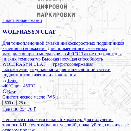
Пластичные смазки
WOLFRASYN ULAF
Для тонкопленочной смазки низкоскоростных подшипников
качения и скольжения Для применения в смазочных
материалах при температуре до 400 °C Также подходит для
низких температур
Высокая несущая способность
WOLFRASYN ULAF — графитосодержащая
высокотемпературная паста для тонкослойной смазки
подшипников качения и скольжения.
Temp
-40°C до +450°C
Base
Синтетическое масло (WS₂)
600 г.
25 кг.
Цена:
36 254,70 ₽
Цена носит ознакомительный характер. Для получения
точного КП с учетом ваших условий, пожалуйста, свяжитесь с
отделом продаж