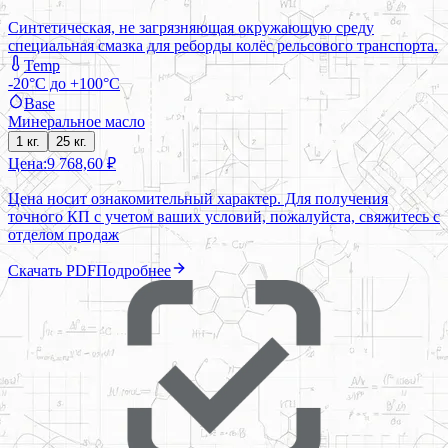
Синтетическая, не загрязняющая окружающую среду
специальная смазка для реборды колёс рельсового транспорта.
Temp
-20°C до +100°C
Base
Минеральное масло
1 кг.
25 кг.
Цена:
9 768,60 ₽
Цена носит ознакомительный характер. Для получения
точного КП с учетом ваших условий, пожалуйста, свяжитесь с
отделом продаж
Скачать PDF
Подробнее