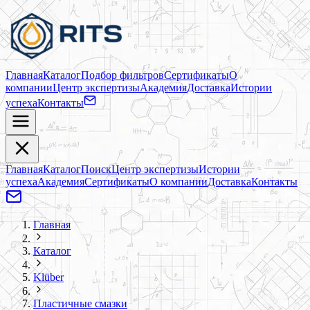
Главная
Каталог
Подбор фильтров
Сертификаты
О
компании
Центр экспертизы
Академия
Доставка
Истории
успеха
Контакты
Главная
Каталог
Поиск
Центр экспертизы
Истории
успеха
Академия
Сертификаты
О компании
Доставка
Контакты
Главная
Каталог
Klüber
Пластичные смазки