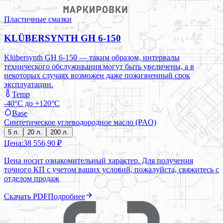
Пластичные смазки
KLÜBERSYNTH GH 6-150
Klübersynth GH 6-150 — таким образом, интервалы
технического обслуживания могут быть увеличены, а в
некоторых случаях возможен даже пожизненный срок
эксплуатации.
Temp
-40°C до +120°C
Base
Синтетическое углеводородное масло (PAO)
5 л.
20 л.
200 л.
Цена:
38 556,90 ₽
Цена носит ознакомительный характер. Для получения
точного КП с учетом ваших условий, пожалуйста, свяжитесь с
отделом продаж
Скачать PDF
Подробнее