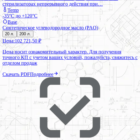
стерилизаторах непрерывного действия при…
Temp
-35°C до +120°C
Base
Синтетическое углеводородное масло (PAO)
20 л.
200 л.
Цена:
102 721,50 ₽
Цена носит ознакомительный характер. Для получения
точного КП с учетом ваших условий, пожалуйста, свяжитесь с
отделом продаж
Скачать PDF
Подробнее