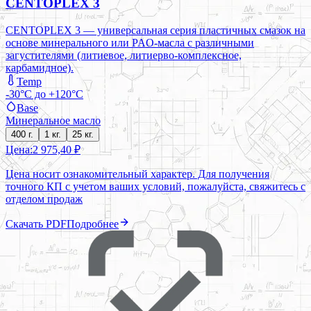
CENTOPLEX 3
CENTOPLEX 3 — универсальная серия пластичных смазок на
основе минерального или PAO-масла с различными
загустителями (литиевое, литиерво-комплексное,
карбамидное).
Temp
-30°C до +120°C
Base
Минеральное масло
400 г.
1 кг.
25 кг.
Цена:
2 975,40 ₽
Цена носит ознакомительный характер. Для получения
точного КП с учетом ваших условий, пожалуйста, свяжитесь с
отделом продаж
Скачать PDF
Подробнее