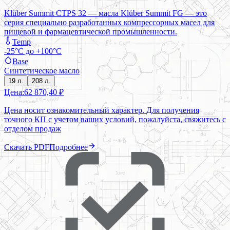
Klüber Summit CTPS 32 — масла Klüber Summit FG — это
серия специально разработанных компрессорных масел для
пищевой и фармацевтической промышленности.
Temp
-25°C до +100°C
Base
Синтетическое масло
19 л.
208 л.
Цена:
62 870,40 ₽
Цена носит ознакомительный характер. Для получения
точного КП с учетом ваших условий, пожалуйста, свяжитесь с
отделом продаж
Скачать PDF
Подробнее