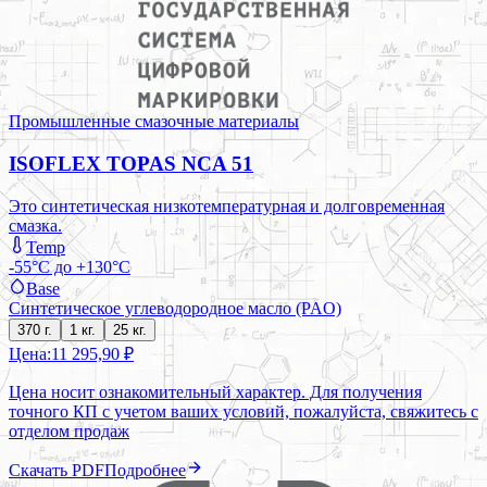
Промышленные смазочные материалы
ISOFLEX TOPAS NCA 51
Это синтетическая низкотемпературная и долговременная
смазка.
Temp
-55°C до +130°C
Base
Синтетическое углеводородное масло (PAO)
370 г.
1 кг.
25 кг.
Цена:
11 295,90 ₽
Цена носит ознакомительный характер. Для получения
точного КП с учетом ваших условий, пожалуйста, свяжитесь с
отделом продаж
Скачать PDF
Подробнее