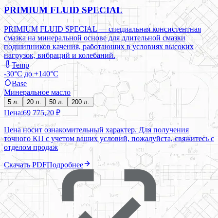
PRIMIUM FLUID SPECIAL
PRIMIUM FLUID SPECIAL — специальная консистентная
смазка на минеральной основе для длительной смазки
подшипников качения, работающих в условиях высоких
нагрузок, вибраций и колебаний.
Temp
-30°C до +140°C
Base
Минеральное масло
5 л.
20 л.
50 л.
200 л.
Цена:
69 775,20 ₽
Цена носит ознакомительный характер. Для получения
точного КП с учетом ваших условий, пожалуйста, свяжитесь с
отделом продаж
Скачать PDF
Подробнее