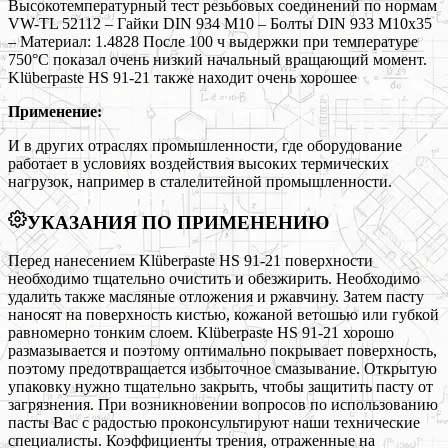
Высокотемпературный тест резьбовых соединений по нормам
VW-TL 52112 – Гайки DIN 934 M10 – Болты DIN 933 M10x35
– Материал: 1.4828 После 100 ч выдержки при температуре
750°С показал очень низкий начальный вращающий момент.
Klüberpaste HS 91-21 также находит очень хорошее
Применение:
И в других отраслях промышленности, где оборудование
работает в условиях воздействия высоких термических
нагрузок, например в сталелитейной промышленности.
УКАЗАНИЯ ПО ПРИМЕНЕНИЮ
Перед нанесением Klüberpaste HS 91-21 поверхности
необходимо тщательно очистить и обезжирить. Необходимо
удалить также масляные отложения и ржавчину. Затем пасту
наносят на поверхность кистью, кожаной ветошью или губкой
равномерно тонким слоем. Klüberpaste HS 91-21 хорошо
размазывается и поэтому оптимально покрывает поверхность,
поэтому предотвращается избыточное смазывание. Открытую
упаковку нужно тщательно закрыть, чтобы защитить пасту от
загрязнения. При возникновении вопросов по использованию
пасты Вас с радостью проконсультируют наши технические
специалисты. Коэффициенты трения, отраженные на