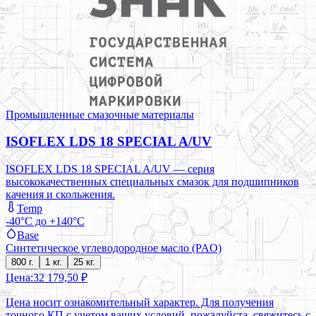
Промышленные смазочные материалы
ISOFLEX LDS 18 SPECIAL A/UV
ISOFLEX LDS 18 SPECIAL A/UV — серия
высококачественных специальных смазок для подшипников
качения и скольжения.
Temp
-40°C до +140°C
Base
Синтетическое углеводородное масло (PAO)
800 г.
1 кг.
25 кг.
Цена:
32 179,50 ₽
Цена носит ознакомительный характер. Для получения
точного КП с учетом ваших условий, пожалуйста, свяжитесь с