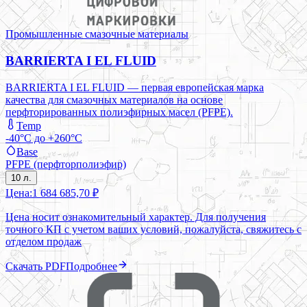
Промышленные смазочные материалы
BARRIERTA I EL FLUID
BARRIERTA I EL FLUID — первая европейская марка
качества для смазочных материалов на основе
перфторированных полиэфирных масел (PFPE).
Temp
-40°C до +260°C
Base
PFPE (перфторполиэфир)
10 л.
Цена:
1 684 685,70 ₽
Цена носит ознакомительный характер. Для получения
точного КП с учетом ваших условий, пожалуйста, свяжитесь с
отделом продаж
Скачать PDF
Подробнее