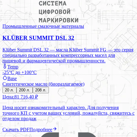
Промышленные смазочные материалы
KLÜBER SUMMIT DSL 32
Klüber Summit DSL 32 — масла Klüber Summit FG — это серия
специально разработанных компрессорных масел для
пищевой и фармацевтической промышленности.
Temp
-25°C до +100°C
Base
Синтетическое масло (биоразлагаемое)
20 л.
200 л.
208 л.
Цена:
81 716,40 ₽
Цена носит ознакомительный характер. Для получения
точного КП с учетом ваших условий, пожалуйста, свяжитесь с
отделом продаж
Скачать PDF
Подробнее