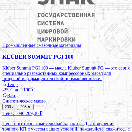
Промышленные смазочные материалы
KLÜBER SUMMIT PGI 100
Klüber Summit PGI 100 — масла Klüber Summit FG — это серия
специально разработанных компрессорных масел для
пищевой и фармацевтической промышленности.
Temp
-25°C до +100°C
Base
Синтетическое масло
200 л.
208 л.
Цена:
1 096 269,30 ₽
Цена носит ознакомительный характер. Для получения
точного КП с учетом ваших условий, пожалуйста, свяжитесь с