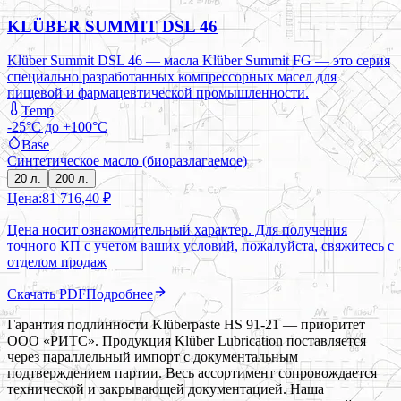
KLÜBER SUMMIT DSL 46
Klüber Summit DSL 46 — масла Klüber Summit FG — это серия
специально разработанных компрессорных масел для
пищевой и фармацевтической промышленности.
Temp
-25°C до +100°C
Base
Синтетическое масло (биоразлагаемое)
20 л.
200 л.
Цена:
81 716,40 ₽
Цена носит ознакомительный характер. Для получения
точного КП с учетом ваших условий, пожалуйста, свяжитесь с
отделом продаж
Скачать PDF
Подробнее
Гарантия подлинности Klüberpaste HS 91-21 — приоритет
ООО «РИТС». Продукция Klüber Lubrication поставляется
через параллельный импорт с документальным
подтверждением партии. Весь ассортимент сопровождается
технической и закрывающей документацией. Наша