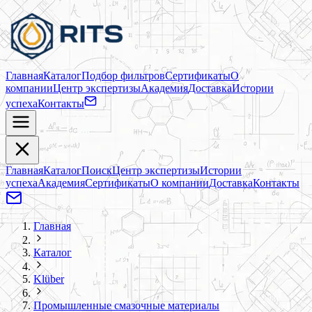
Главная
Каталог
Подбор фильтров
Сертификаты
О
компании
Центр экспертизы
Академия
Доставка
Истории
успеха
Контакты
Главная
Каталог
Поиск
Центр экспертизы
Истории
успеха
Академия
Сертификаты
О компании
Доставка
Контакты
Главная
Каталог
Klüber
Промышленные смазочные материалы