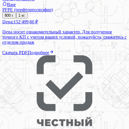
Base
PFPE (перфторполиэфир)
800 г.
1 кг.
Цена:
152 499,60 ₽
Цена носит ознакомительный характер. Для получения
точного КП с учетом ваших условий, пожалуйста, свяжитесь с
отделом продаж
Скачать PDF
Подробнее