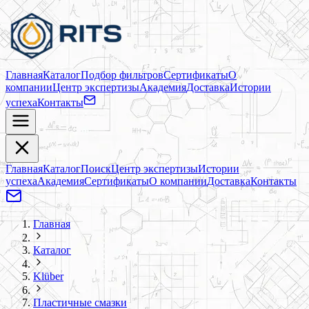
Главная
Каталог
Подбор фильтров
Сертификаты
О
компании
Центр экспертизы
Академия
Доставка
Истории
успеха
Контакты
Главная
Каталог
Поиск
Центр экспертизы
Истории
успеха
Академия
Сертификаты
О компании
Доставка
Контакты
Главная
Каталог
Klüber
Пластичные смазки