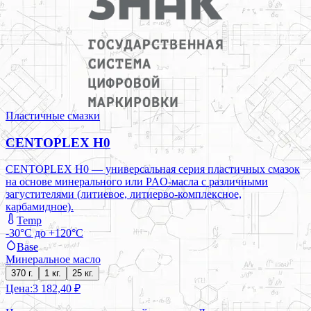
Пластичные смазки
CENTOPLEX H0
CENTOPLEX H0 — универсальная серия пластичных смазок
на основе минерального или PAO-масла с различными
загустителями (литиевое, литиерво-комплексное,
карбамидное).
Temp
-30°C до +120°C
Base
Минеральное масло
370 г.
1 кг.
25 кг.
Цена:
3 182,40 ₽