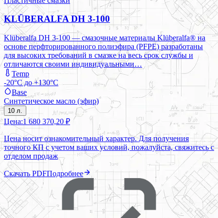
Пластичные смазки
KLÜBERALFA DH 3-100
Klüberalfa DH 3-100 — смазочные материалы Klüberalfa® на
основе перфторированного полиэфира (PFPE) разработаны
для высоких требований в смазке на весь срок службы и
отличаются своими индивидуальными…
Temp
-20°C до +130°C
Base
Синтетическое масло (эфир)
10 л.
Цена:
1 680 370,20 ₽
Цена носит ознакомительный характер. Для получения
точного КП с учетом ваших условий, пожалуйста, свяжитесь с
отделом продаж
Скачать PDF
Подробнее