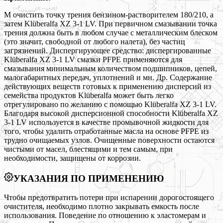
М очистить точку трения бензином-растворителем 180/210, а
затем Klüberalfa XZ 3-1 LV. При первичном смазывании точка
трения должна быть в любом случае с металлическим блеском
(это значит, свободной от любого налета), без частиц
загрязнений. Диспергирующее средство: диспергированные
Klüberalfa XZ 3-1 LV смазки PFPE применяются для
смазывания минимальным количеством подшипников, цепей,
малогабаритных передач, уплотнений и мн. Др. Содержание
действующих веществ готовых к применению дисперсий из
семейства продуктов Klüberalfa может быть легко
отрегулировано по желанию с помощью Klüberalfa XZ 3-1 LV.
Благодаря высокой дисперсионной способности Klüberalfa XZ
3-1 LV используется в качестве промывочной жидкости для
того, чтобы удалить отработанные масла на основе PFPE из
трудно очищаемых узлов. Очищенные поверхности остаются
чистыми от масел, блестящими и тем самым, при
необходимости, защищены от коррозии.
УКАЗАНИЯ ПО ПРИМЕНЕНИЮ
Чтобы предотвратить потери при испарении дорогостоящего
очистителя, необходимо плотно закрывать емкость после
использования. Поведение по отношению к эластомерам и