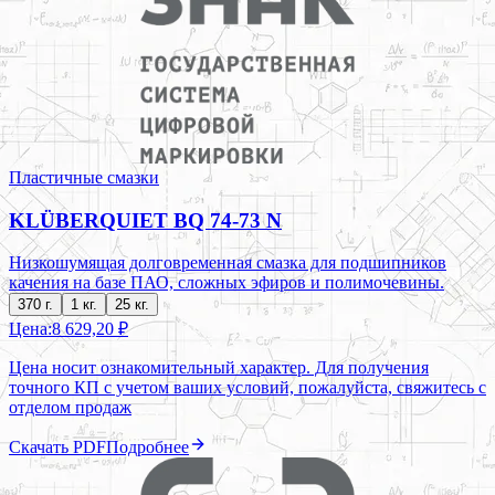
Пластичные смазки
KLÜBERQUIET BQ 74-73 N
Низкошумящая долговременная смазка для подшипников
качения на базе ПАО, сложных эфиров и полимочевины.
370 г.
1 кг.
25 кг.
Цена:
8 629,20 ₽
Цена носит ознакомительный характер. Для получения
точного КП с учетом ваших условий, пожалуйста, свяжитесь с
отделом продаж
Скачать PDF
Подробнее