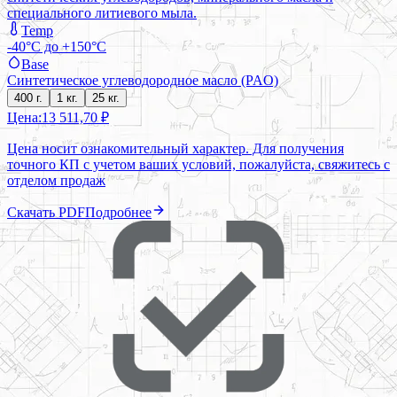
специального литиевого мыла.
Temp
-40°C до +150°C
Base
Синтетическое углеводородное масло (PAO)
400 г.
1 кг.
25 кг.
Цена:
13 511,70 ₽
Цена носит ознакомительный характер. Для получения
точного КП с учетом ваших условий, пожалуйста, свяжитесь с
отделом продаж
Скачать PDF
Подробнее