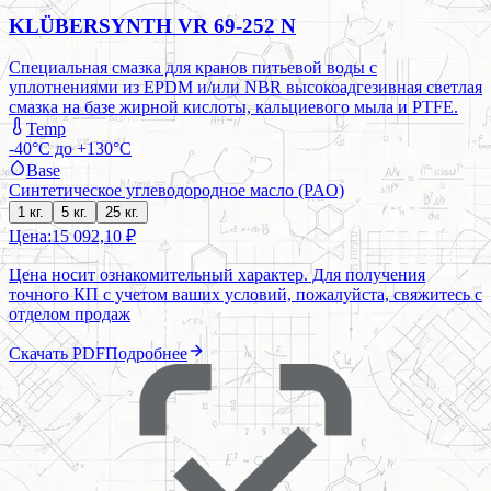
KLÜBERSYNTH VR 69-252 N
Специальная смазка для кранов питьевой воды с
уплотнениями из EPDM и/или NBR высокоадгезивная светлая
смазка на базе жирной кислоты, кальциевого мыла и PTFE.
Temp
-40°C до +130°C
Base
Синтетическое углеводородное масло (PAO)
1 кг.
5 кг.
25 кг.
Цена:
15 092,10 ₽
Цена носит ознакомительный характер. Для получения
точного КП с учетом ваших условий, пожалуйста, свяжитесь с
отделом продаж
Скачать PDF
Подробнее