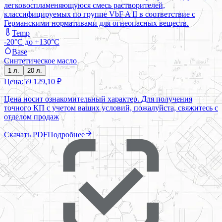
легковоспламеняющуюся смесь растворителей,
классифицируемых по группе VbF A II в соответствие с
Германскими нормативами для огнеопасных веществ.
Temp
-20°C до +130°C
Base
Синтетическое масло
1 л.
20 л.
Цена:
59 129,10 ₽
Цена носит ознакомительный характер. Для получения
точного КП с учетом ваших условий, пожалуйста, свяжитесь с
отделом продаж
Скачать PDF
Подробнее