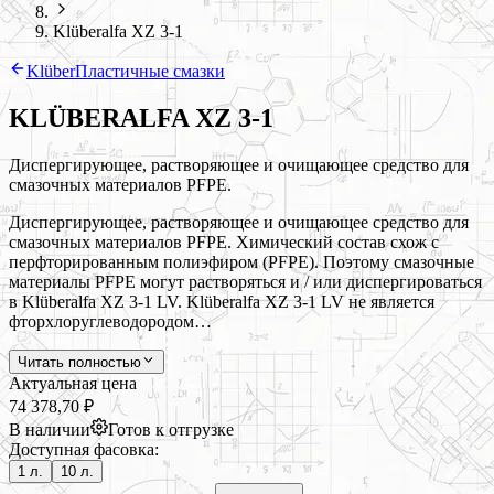
Klüberalfa XZ 3-1
Klüber
Пластичные смазки
KLÜBERALFA XZ 3-1
Диспергирующее, растворяющее и очищающее средство для
смазочных материалов PFPE.
Диспергирующее, растворяющее и очищающее средство для
смазочных материалов PFPE. Химический состав схож с
перфторированным полиэфиром (PFPE). Поэтому смазочные
материалы PFPE могут растворяться и / или диспергироваться
в Klüberalfa XZ 3-1 LV. Klüberalfa XZ 3-1 LV не является
фторхлоруглеводородом…
Читать полностью
Актуальная цена
74 378,70 ₽
В наличии
Готов к отгрузке
Доступная фасовка:
1 л.
10 л.