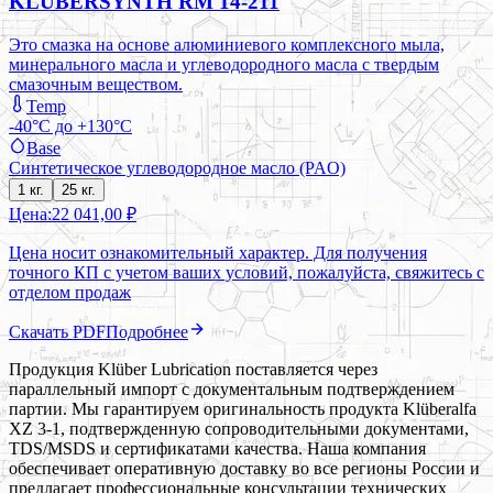
KLÜBERSYNTH RM 14-211
Это смазка на основе алюминиевого комплексного мыла,
минерального масла и углеводородного масла с твердым
смазочным веществом.
Temp
-40°C до +130°C
Base
Синтетическое углеводородное масло (PAO)
1 кг.
25 кг.
Цена:
22 041,00 ₽
Цена носит ознакомительный характер. Для получения
точного КП с учетом ваших условий, пожалуйста, свяжитесь с
отделом продаж
Скачать PDF
Подробнее
Продукция Klüber Lubrication поставляется через
параллельный импорт с документальным подтверждением
партии. Мы гарантируем оригинальность продукта Klüberalfa
XZ 3-1, подтвержденную сопроводительными документами,
TDS/MSDS и сертификатами качества. Наша компания
обеспечивает оперативную доставку во все регионы России и
предлагает профессиональные консультации технических