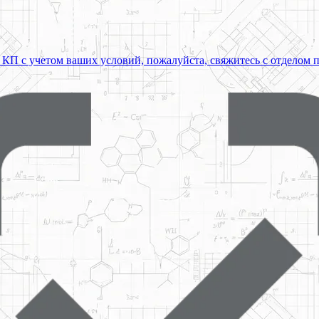
 КП с учетом ваших условий, пожалуйста, свяжитесь с отделом 