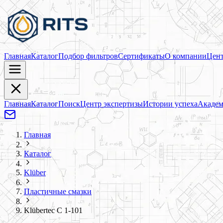
Главная
Каталог
Подбор фильтров
Сертификаты
О компании
Цент
Главная
Каталог
Поиск
Центр экспертизы
Истории успеха
Академ
Главная
Каталог
Klüber
Пластичные смазки
Klübertec C 1-101