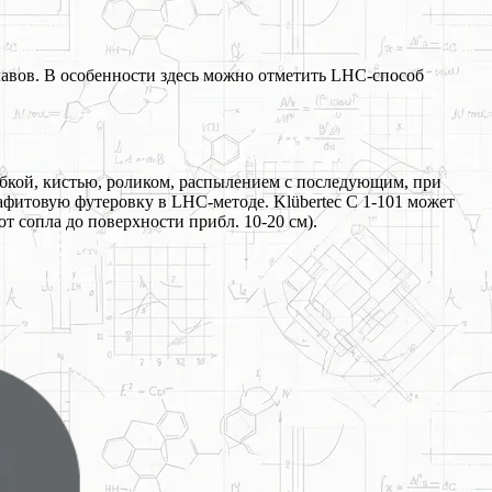
лавов. В особенности здесь можно отметить LHC-способ
бкой, кистью, роликом, распылением с последующим, при
афитовую футеровку в LHC-методе. Klübertec C 1-101 может
от сопла до поверхности прибл. 10-20 см).