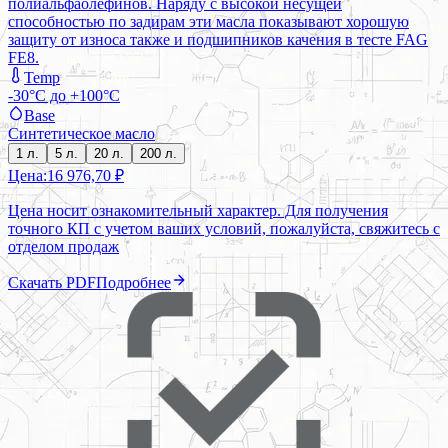
полиальфаолефинов. Наряду с высокой несущей
способностью по задирам эти масла показывают хорошую
защиту от износа также и подшипников качения в тесте FAG
FE8.
Temp
-30°C до +100°C
Base
Синтетическое масло
1 л.
5 л.
20 л.
200 л.
Цена:
16 976,70 ₽
Цена носит ознакомительный характер. Для получения
точного КП с учетом ваших условий, пожалуйста, свяжитесь с
отделом продаж
Скачать PDF
Подробнее