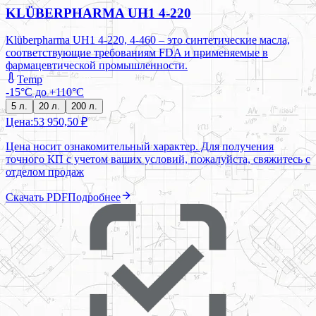
KLÜBERPHARMA UH1 4-220
Klüberpharma UH1 4-220, 4-460 – это синтетические масла,
соответствующие требованиям FDA и применяемые в
фармацевтической промышленности.
Temp
-15°C до +110°C
5 л.
20 л.
200 л.
Цена:
53 950,50 ₽
Цена носит ознакомительный характер. Для получения
точного КП с учетом ваших условий, пожалуйста, свяжитесь с
отделом продаж
Скачать PDF
Подробнее