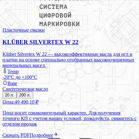
Пластичные смазки
KLÜBER SILVERTEX W 22
Klüber Silvertex W 22 — высокоэффективные масла для игл и
платин на основе cпециально отобранных высокоочищенных
минеральных масел.
Temp
-20°C до +100°C
Base
Синтетическое масло
20 л.
200 л.
Цена:
49 490,10 ₽
Цена носит ознакомительный характер. Для получения
точного КП с учетом ваших условий, пожалуйста, свяжитесь с
отделом продаж
Скачать PDF
Подробнее