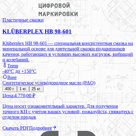
Пластичные смазки
KLÜBERPLEX HB 98-601
Klüberplex HB 98-601 — специальная консистентная смазка на
минеральной основе для длительной смазки подшипников
качения, работающих в условиях высоких нагрузок, вибраций
и колебаний.
Temp
-40°C до +150°C
Base
Синтетическое углеводородное масло (PAO)
400 г.
1 кг.
25 кг.
Цена:
4 770,00 ₽
Цена носит ознакомительный характер. Для получения
точного КП с учетом ваших условий, пожалуйста, свяжитесь с
отделом продаж
Скачать PDF
Подробнее