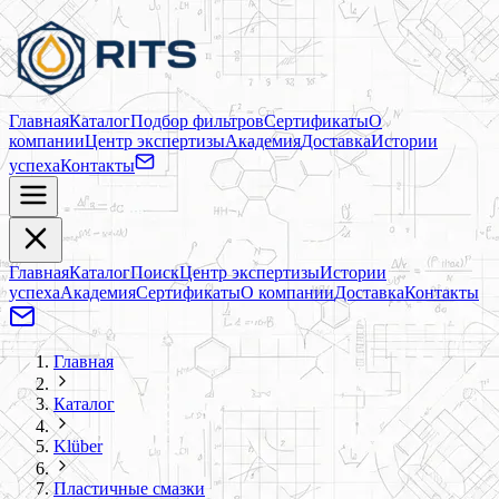
Главная
Каталог
Подбор фильтров
Сертификаты
О
компании
Центр экспертизы
Академия
Доставка
Истории
успеха
Контакты
Главная
Каталог
Поиск
Центр экспертизы
Истории
успеха
Академия
Сертификаты
О компании
Доставка
Контакты
Главная
Каталог
Klüber
Пластичные смазки