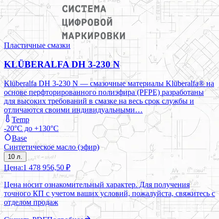
Пластичные смазки
KLÜBERALFA DH 3-230 N
Klüberalfa DH 3-230 N — смазочные материалы Klüberalfa® на
основе перфторированного полиэфира (PFPE) разработаны
для высоких требований в смазке на весь срок службы и
отличаются своими индивидуальными…
Temp
-20°C до +130°C
Base
Синтетическое масло (эфир)
10 л.
Цена:
1 478 956,50 ₽
Цена носит ознакомительный характер. Для получения
точного КП с учетом ваших условий, пожалуйста, свяжитесь с
отделом продаж