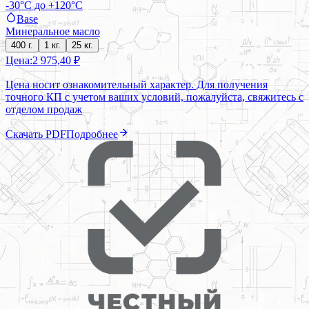
-30°C до +120°C
Base
Минеральное масло
400 г.
1 кг.
25 кг.
Цена:
2 975,40 ₽
Цена носит ознакомительный характер. Для получения
точного КП с учетом ваших условий, пожалуйста, свяжитесь с
отделом продаж
Скачать PDF
Подробнее