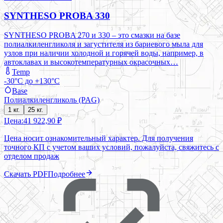
SYNTHESO PROBA 330
SYNTHESO PROBA 270 и 330 – это смазки на базе
полиалкиленгликоля и загустителя из бариевого мыла для
узлов при наличии холодной и горячей воды, например, в
автоклавах и высокотемпературных окрасочных…
Temp
-30°C до +130°C
Base
Полиалкиленгликоль (PAG)
1 кг.
25 кг.
Цена:
41 922,90 ₽
Цена носит ознакомительный характер. Для получения
точного КП с учетом ваших условий, пожалуйста, свяжитесь с
отделом продаж
Скачать PDF
Подробнее