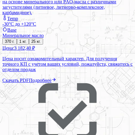
на основе минерального или PAO-масла с различными
загустителями (литиевое, литиерво-комплексное,
карбамидное).
Temp
-30°C до +120°C
Base
Минеральное масло
370 г.
1 кг.
25 кг.
Цена:
3 182,40 ₽
Цена носит ознакомительный характер. Для получения
точного КП с учетом ваших условий, пожалуйста, свяжитесь с
отделом продаж
Скачать PDF
Подробнее