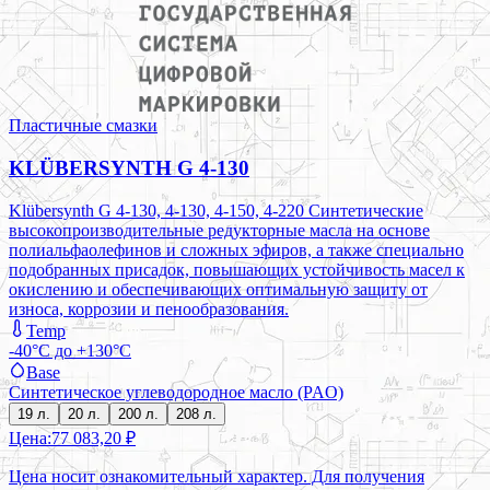
Пластичные смазки
KLÜBERSYNTH G 4-130
Klübersynth G 4-130, 4-130, 4-150, 4-220 Синтетические
высокопроизводительные редукторные масла на основе
полиальфаолефинов и сложных эфиров, а также специально
подобранных присадок, повышающих устойчивость масел к
окислению и обеспечивающих оптимальную защиту от
износа, коррозии и пенообразования.
Temp
-40°C до +130°C
Base
Синтетическое углеводородное масло (PAO)
19 л.
20 л.
200 л.
208 л.
Цена:
77 083,20 ₽
Цена носит ознакомительный характер. Для получения