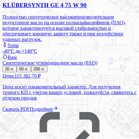
KLÜBERSYNTH GE 4 75 W 90
Полностью синтетическое высокопроизводительное
редукторное масло на основе полиальфаолефинов (ПАО),
которое характеризуется высокой стабильностью и
обеспечивает хорошую защиту также и при воздействии
ударных нагрузок.
Temp
-40°C до +140°C
Base
Синтетическое углеводородное масло (PAO)
20 л.
50 л.
200 л.
Цена:
115 382,70 ₽
Цена носит ознакомительный характер. Для получения
точного КП с учетом ваших условий, пожалуйста, свяжитесь с
отделом продаж
Скачать PDF
Подробнее