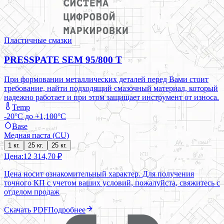
Пластичные смазки
PRESSPATE SEM 95/800 T
При формовании металлических деталей перед Вами стоит
требование, найти подходящий смазочный материал, который
надежно работает и при этом защищает инструмент от износа.
Temp
-20°C до +1,100°C
Base
Медная паста (CU)
1 кг.
25 кг.
25 кг.
Цена:
12 314,70 ₽
Цена носит ознакомительный характер. Для получения
точного КП с учетом ваших условий, пожалуйста, свяжитесь с
отделом продаж
Скачать PDF
Подробнее