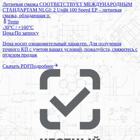
Литиевая смазка СООТВЕТСТВУЕТ МЕЖДУНАРОДНЫМ
СТАНДАРТАМ NLGI: 2 Unilit 100 Speed EP – литиевая
смазка, обладающая п.
Temp
-30°C / +160°C
Цена:
По запросу
Цена носит ознакомительный характер. Для получения
точного КП с учетом ваших условий, пожалуйста, свяжитесь с
отделом продаж
Скачать PDF
Подробнее