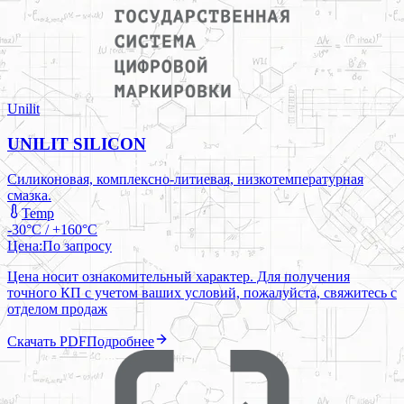
Unilit
UNILIT SILICON
Силиконовая, комплексно-литиевая, низкотемпературная
смазка.
Temp
-30°C / +160°C
Цена:
По запросу
Цена носит ознакомительный характер. Для получения
точного КП с учетом ваших условий, пожалуйста, свяжитесь с
отделом продаж
Скачать PDF
Подробнее