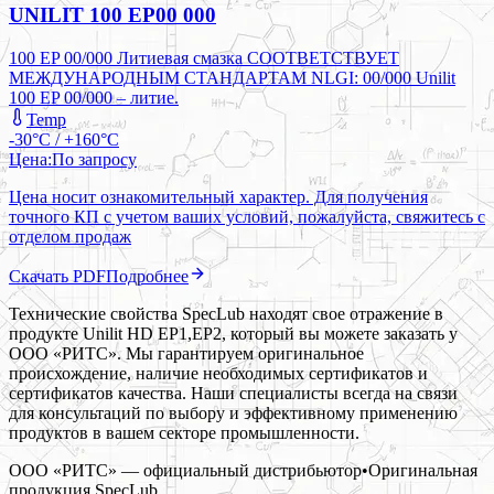
UNILIT 100 EP00 000
100 EP 00/000 Литиевая смазка СООТВЕТСТВУЕТ
МЕЖДУНАРОДНЫМ СТАНДАРТАМ NLGI: 00/000 Unilit
100 EP 00/000 – литие.
Temp
-30°C / +160°C
Цена:
По запросу
Цена носит ознакомительный характер. Для получения
точного КП с учетом ваших условий, пожалуйста, свяжитесь с
отделом продаж
Скачать PDF
Подробнее
Технические свойства SpecLub находят свое отражение в
продукте Unilit HD EP1,EP2, который вы можете заказать у
ООО «РИТС». Мы гарантируем оригинальное
происхождение, наличие необходимых сертификатов и
сертификатов качества. Наши специалисты всегда на связи
для консультаций по выбору и эффективному применению
продуктов в вашем секторе промышленности.
ООО «РИТС» — официальный дистрибьютор
•
Оригинальная
продукция
SpecLub