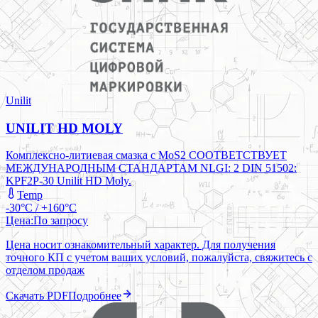
Unilit
UNILIT HD MOLY
Комплексно-литиевая смазка с MoS2 СООТВЕТСТВУЕТ
МЕЖДУНАРОДНЫМ СТАНДАРТАМ NLGI: 2 DIN 51502:
KPF2P-30 Unilit HD Moly.
Temp
-30°C / +160°C
Цена:
По запросу
Цена носит ознакомительный характер. Для получения
точного КП с учетом ваших условий, пожалуйста, свяжитесь с
отделом продаж
Скачать PDF
Подробнее