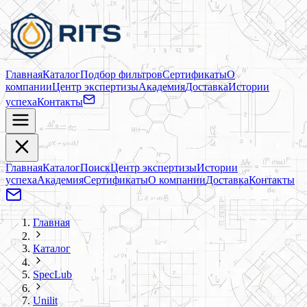
Главная
Каталог
Подбор фильтров
Сертификаты
О
компании
Центр экспертизы
Академия
Доставка
Истории
успеха
Контакты
Главная
Каталог
Поиск
Центр экспертизы
Истории
успеха
Академия
Сертификаты
О компании
Доставка
Контакты
Главная
Каталог
SpecLub
Unilit