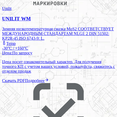
Unilit
UNILIT WM
Зимняя низкотемпературная смазка MoS2 СООТВЕТСТВУЕТ
МЕЖДУНАРОДНЫМ СТАНДАРТАМ NLGI: 2 DIN 51502:
KP2R-45 ISO 6743-9: L.
Temp
-30°C / +160°C
Цена:
По запросу
Цена носит ознакомительный характер. Для получения
точного КП с учетом ваших условий, пожалуйста, свяжитесь с
отделом продаж
Скачать PDF
Подробнее