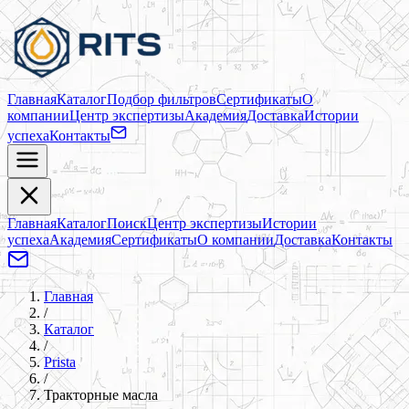
Главная
Каталог
Подбор фильтров
Сертификаты
О
компании
Центр экспертизы
Академия
Доставка
Истории
успеха
Контакты
Главная
Каталог
Поиск
Центр экспертизы
Истории
успеха
Академия
Сертификаты
О компании
Доставка
Контакты
Главная
/
Каталог
/
Prista
/
Тракторные масла