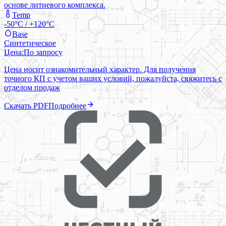
основе литиевого комплекса.
Temp
-50°C / +120°C
Base
Синтетическое
Цена:
По запросу
Цена носит ознакомительный характер. Для получения
точного КП с учетом ваших условий, пожалуйста, свяжитесь с
отделом продаж
Скачать PDF
Подробнее