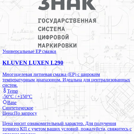
Универсальные EP смазки
KLUVEN LUXEN L290
Многоцелевая литиевая смазка (EP) с широким
температурным диапазоном. Идеальна для централизованных
систем.
Temp
-50°C / +150°C
Base
Синтетическое
Цена:
По запросу
Цена носит ознакомительный характер. Для получения
точного КП с учетом ваших условий, пожалуйста, свяжитесь с