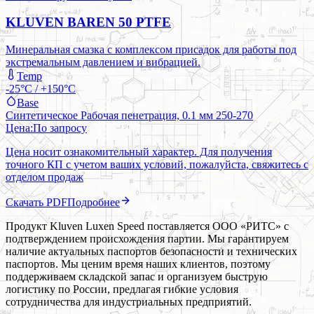
KLUVEN BAREN 50 PTFE
Минеральная смазка с комплексом присадок для работы под
экстремальным давлением и вибрацией.
Temp
-25°C / +150°C
Base
Синтетическое Рабочая пенетрация, 0.1 мм 250-270
Цена:
По запросу
Цена носит ознакомительный характер. Для получения
точного КП с учетом ваших условий, пожалуйста, свяжитесь с
отделом продаж
Скачать PDF
Подробнее
Продукт Kluven Luxen Speed поставляется ООО «РИТС» с
подтверждением происхождения партии. Мы гарантируем
наличие актуальных паспортов безопасности и технических
паспортов. Мы ценим время наших клиентов, поэтому
поддерживаем складской запас и организуем быструю
логистику по России, предлагая гибкие условия
сотрудничества для индустриальных предприятий.