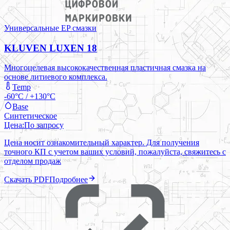
Универсальные EP смазки
KLUVEN LUXEN 18
Многоцелевая высококачественная пластичная смазка на
основе литиевого комплекса.
Temp
-60°C / +130°C
Base
Синтетическое
Цена:
По запросу
Цена носит ознакомительный характер. Для получения
точного КП с учетом ваших условий, пожалуйста, свяжитесь с
отделом продаж
Скачать PDF
Подробнее