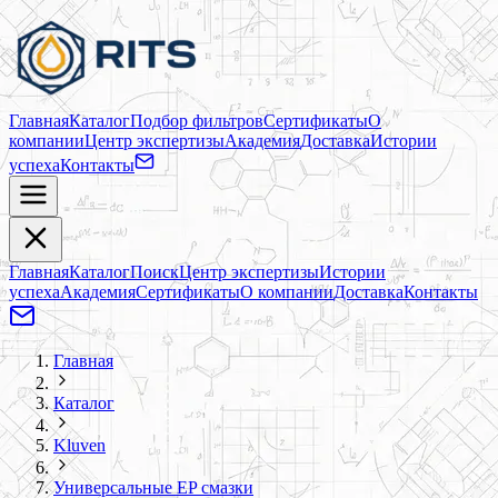
Главная
Каталог
Подбор фильтров
Сертификаты
О
компании
Центр экспертизы
Академия
Доставка
Истории
успеха
Контакты
Главная
Каталог
Поиск
Центр экспертизы
Истории
успеха
Академия
Сертификаты
О компании
Доставка
Контакты
Главная
Каталог
Kluven
Универсальные EP смазки