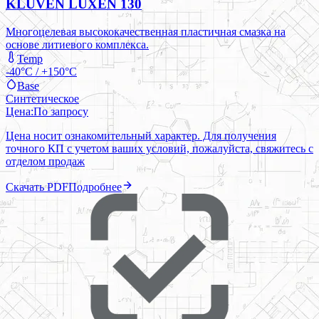
KLUVEN LUXEN 130
Многоцелевая высококачественная пластичная смазка на
основе литиевого комплекса.
Temp
-40°C / +150°C
Base
Синтетическое
Цена:
По запросу
Цена носит ознакомительный характер. Для получения
точного КП с учетом ваших условий, пожалуйста, свяжитесь с
отделом продаж
Скачать PDF
Подробнее