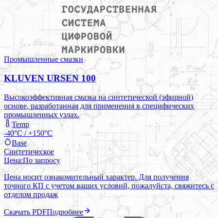
Промышленные смазки
KLUVEN URSEN 100
Высокоэффективная смазка на синтетической (эфирной)
основе, разработанная для применения в специфических
промышленных узлах.
Temp
-40°C / +150°C
Base
Синтетическое
Цена:
По запросу
Цена носит ознакомительный характер. Для получения
точного КП с учетом ваших условий, пожалуйста, свяжитесь с
отделом продаж
Скачать PDF
Подробнее