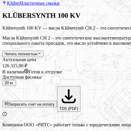
Klüber
Пластичные смазки
KLÜBERSYNTH 100 KV
Klübersynth 100 KV — масла Klübersynth CH 2 – это синтетич
Масла Klübersynth CH 2 – это синтетические высокотемперат
специального пакета присадок, это масло устойчиво к высоко
Читать полностью
Актуальная цена
126 315,90 ₽
В наличии
Готов к отгрузке
Доступная фасовка:
20 кг.
Запросить счет на оплату
TDS (PDF)
Компания ООО «РИТС» работает только с юридическими лицами