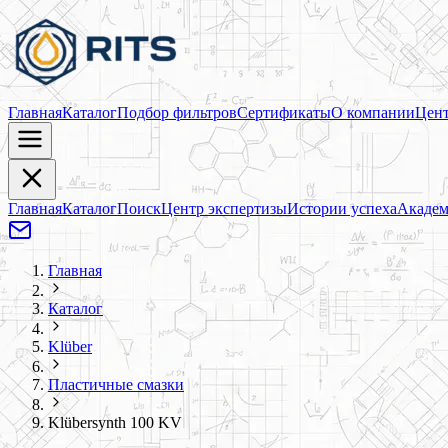
Главная
Каталог
Подбор фильтров
Сертификаты
О компании
Цент
Главная
Каталог
Поиск
Центр экспертизы
Истории успеха
Академ
Главная
Каталог
Klüber
Пластичные смазки
Klübersynth 100 KV