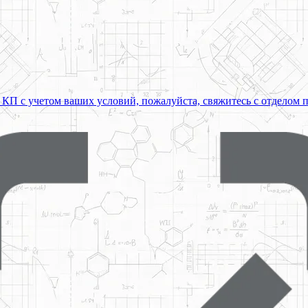
 КП с учетом ваших условий, пожалуйста, свяжитесь с отделом 