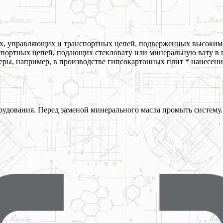
ых, управляющих и транспортных цепей, подверженных высоким 
спортных цепей, подающих стекловату или минеральную вату в 
ры, например, в производстве гипсокартонных плит * нанесен
рудования. Перед заменой минерального масла промыть систему.