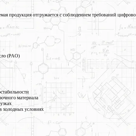
ая продукция отгружается с соблюдением требований цифрово
сло (PAO)
остабильности
зочного материала
рузках
в холодных условиях