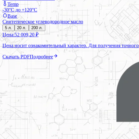
Temp
-30°C до +120°C
Base
Синтетическое углеводородное масло
5 л.
20 л.
200 л.
Цена:
52 009,20 ₽
Цена носит ознакомительный характер. Для получения точного
Скачать PDF
Подробнее