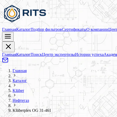
Главная
Каталог
Подбор фильтров
Сертификаты
О компании
Цент
Главная
Каталог
Поиск
Центр экспертизы
Истории успеха
Академ
Главная
Каталог
Klüber
Нефтегаз
Klüberplex OG 31-461