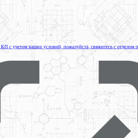
 КП с учетом ваших условий, пожалуйста, свяжитесь с отделом 