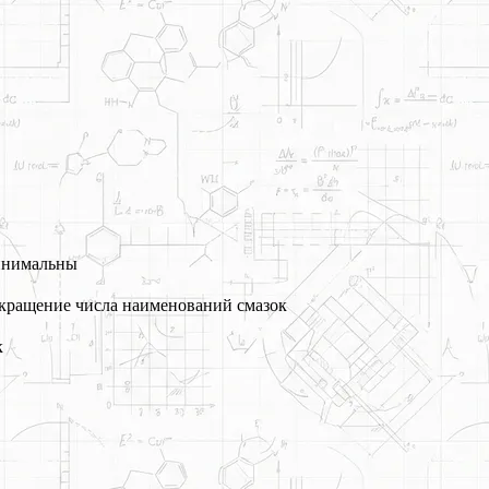
минимальны
окращение числа наименований смазок
к