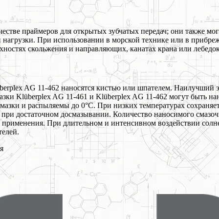
честве праймеров для открытых зубчатых передач; они также мог
й нагрузки. При использовании в морской технике или в прибр
ностях скольжения и направляющих, канатах крана или лебедок
überplex AG 11-462 наносятся кистью или шпателем. Наилучший 
азки Klüberplex AG 11-461 и Klüberplex AG 11-462 могут быть 
азки и распыляемы до 0°С. При низких температурах сохраняет
при достаточном досмазывании. Количество наносимого смазочн
о применения. При длительном и интенсивном воздействии солн
телей.
я