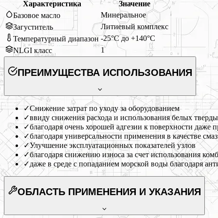
Характеристика
Значение
Минеральное
Базовое масло
Литиевый комплекс
Загуститель
-25°C до +140°C
Температурный диапазон
1
NLGI класс
ПРЕИМУЩЕСТВА ИСПОЛЬЗОВАНИЯ
✓
Снижение затрат по уходу за оборудованием
✓
ввиду снижения расхода и использования белых тверд
✓
благодаря очень хорошей адгезии к поверхности даже 
✓
благодаря универсальности применения в качестве сма
✓
Улучшение эксплуатационных показателей узлов
✓
благодаря снижению износа за счет использования ко
✓
даже в среде с попаданием морской воды благодаря а
ОБЛАСТЬ ПРИМЕНЕНИЯ
И УКАЗАНИЯ