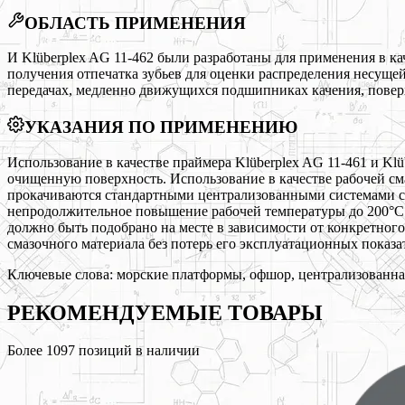
ОБЛАСТЬ ПРИМЕНЕНИЯ
И Klüberplex AG 11-462 были разработаны для применения в ка
получения отпечатка зубьев для оценки распределения несуще
передачах, медленно движущихся подшипниках качения, поверх
УКАЗАНИЯ ПО ПРИМЕНЕНИЮ
Использование в качестве праймера Klüberplex AG 11-461 и Kl
очищенную поверхность. Использование в качестве рабочей см
прокачиваются стандартными централизованными системами см
непродолжительное повышение рабочей температуры до 200°С 
должно быть подобрано на месте в зависимости от конкретног
смазочного материала без потерь его эксплуатационных показа
Ключевые слова:
морские платформы, офшор, централизованна
РЕКОМЕНДУЕМЫЕ
ТОВАРЫ
Более
1097
позиций в наличии