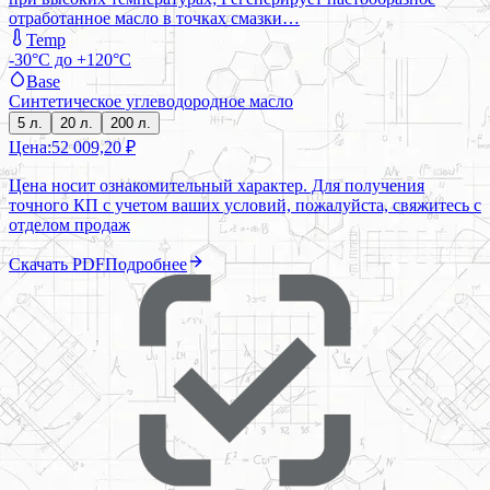
отработанное масло в точках смазки…
Temp
-30°C до +120°C
Base
Синтетическое углеводородное масло
5 л.
20 л.
200 л.
Цена:
52 009,20 ₽
Цена носит ознакомительный характер. Для получения
точного КП с учетом ваших условий, пожалуйста, свяжитесь с
отделом продаж
Скачать PDF
Подробнее