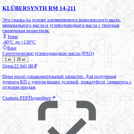
KLÜBERSYNTH RM 14-211
Это смазка на основе алюминиевого комплексного мыла,
минерального масла и углеводородного масла с твердым
смазочным веществом.
Temp
-40°C до +130°C
Base
Синтетическое углеводородное масло (PAO)
1 кг.
25 кг.
Цена:
22 041,00 ₽
Цена носит ознакомительный характер. Для получения
точного КП с учетом ваших условий, пожалуйста, свяжитесь с
отделом продаж
Скачать PDF
Подробнее