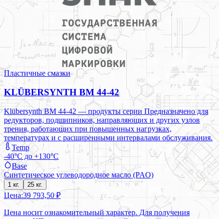
Пластичные смазки
KLÜBERSYNTH BM 44-42
Klübersynth BM 44-42 — продукты серии Предназначено для
редукторов, подшипников, направляющих и других узлов
трения, работающих при повышенных нагрузках,
температурах и с расширенными интервалами обслуживания.
Temp
-40°C до +130°C
Base
Синтетическое углеводородное масло (PAO)
1 кг.
25 кг.
Цена:
39 793,50 ₽
Цена носит ознакомительный характер. Для получения