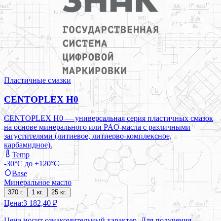
Пластичные смазки
CENTOPLEX H0
CENTOPLEX H0 — универсальная серия пластичных смазок
на основе минерального или PAO-масла с различными
загустителями (литиевое, литиерво-комплексное,
карбамидное).
Temp
-30°C до +120°C
Base
Минеральное масло
370 г.
1 кг.
25 кг.
Цена:
3 182,40 ₽
Цена носит ознакомительный характер. Для получения