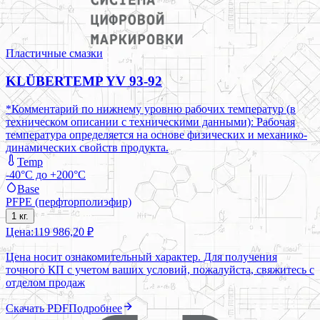
Пластичные смазки
KLÜBERTEMP YV 93-92
*Комментарий по нижнему уровню рабочих температур (в
техническом описании с техническими данными): Рабочая
температура определяется на основе физических и механико-
динамических свойств продукта.
Temp
-40°C до +200°C
Base
PFPE (перфторполиэфир)
1 кг.
Цена:
119 986,20 ₽
Цена носит ознакомительный характер. Для получения
точного КП с учетом ваших условий, пожалуйста, свяжитесь с
отделом продаж
Скачать PDF
Подробнее