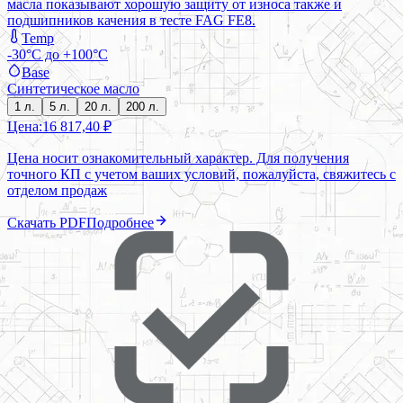
масла показывают хорошую защиту от износа также и
подшипников качения в тесте FAG FE8.
Temp
-30°C до +100°C
Base
Синтетическое масло
1 л.
5 л.
20 л.
200 л.
Цена:
16 817,40 ₽
Цена носит ознакомительный характер. Для получения
точного КП с учетом ваших условий, пожалуйста, свяжитесь с
отделом продаж
Скачать PDF
Подробнее