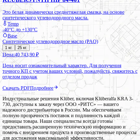
Это белая динамически среднетяжелая смазка, на основе
синтетического углеводородного масла.
Temp
-40°C до +130°C
Base
Синтетическое углеводородное масло (PAO)
1 кг.
25 кг.
Цена:
40 743,90 ₽
Цена носит ознакомительный характер. Для получения
точного КП с учетом ваших условий, пожалуйста, свяжитесь с
отделом продаж
Скачать PDF
Подробнее
Индустриальные решения Klüber, включая Klüberalfa KRA 3-
730, доступны к заказу через ООО «РИТС» — вашего
надежного дистрибьютора в России. Мы обеспечиваем
полную прозрачность поставок и подлинность каждой
единицы товара. Наши специалисты всегда готовы
предоставить расширенную техническую информацию и
помочь с внедрением продукта в производственные процессы
для достижения максимальной эффективности.