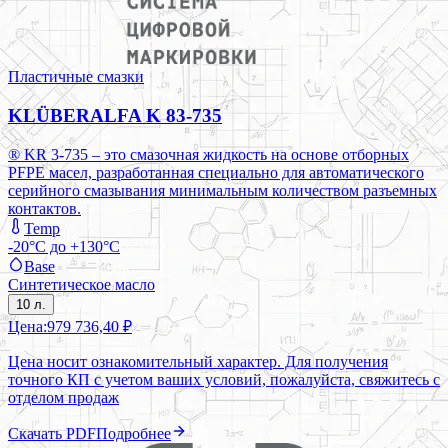
Пластичные смазки
KLÜBERALFA K 83-735
® KR 3-735 – это смазочная жидкость на основе отборных
PFPE масел, разработанная специально для автоматического
серийного смазывания минимальным количеством разъемных
контактов.
Temp
-20°C до +130°C
Base
Синтетическое масло
10 л.
Цена:
979 736,40 ₽
Цена носит ознакомительный характер. Для получения
точного КП с учетом ваших условий, пожалуйста, свяжитесь с
отделом продаж
Скачать PDF
Подробнее