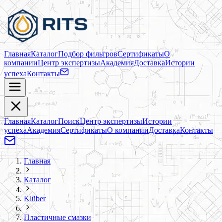
Главная
Каталог
Подбор фильтров
Сертификаты
О
компании
Центр экспертизы
Академия
Доставка
Истории
успеха
Контакты
Главная
Каталог
Поиск
Центр экспертизы
Истории
успеха
Академия
Сертификаты
О компании
Доставка
Контакты
Главная
Каталог
Klüber
Пластичные смазки