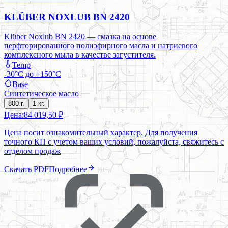
KLÜBER NOXLUB BN 2420
Klüber Noxlub BN 2420 — смазка на основе
перфторированного полиэфирного масла и натриевого
комплексного мыла в качестве загустителя.
Temp
-30°C до +150°C
Base
Синтетическое масло
800 г.
1 кг.
Цена:
84 019,50 ₽
Цена носит ознакомительный характер. Для получения
точного КП с учетом ваших условий, пожалуйста, свяжитесь с
отделом продаж
Скачать PDF
Подробнее