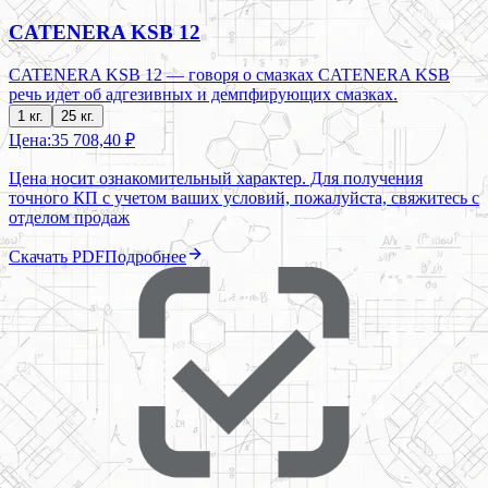
CATENERA KSB 12
CATENERA KSB 12 — говоря о смазках CATENERA KSB
речь идет об адгезивных и демпфирующих смазках.
1 кг.
25 кг.
Цена:
35 708,40 ₽
Цена носит ознакомительный характер. Для получения
точного КП с учетом ваших условий, пожалуйста, свяжитесь с
отделом продаж
Скачать PDF
Подробнее