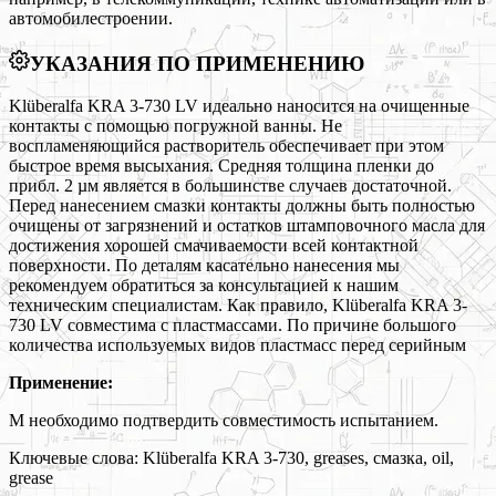
автомобилестроении.
УКАЗАНИЯ ПО ПРИМЕНЕНИЮ
Klüberalfa KRA 3-730 LV идеально наносится на очищенные
контакты с помощью погружной ванны. Не
воспламеняющийся растворитель обеспечивает при этом
быстрое время высыхания. Средняя толщина пленки до
прибл. 2 µм является в большинстве случаев достаточной.
Перед нанесением смазки контакты должны быть полностью
очищены от загрязнений и остатков штамповочного масла для
достижения хорошей смачиваемости всей контактной
поверхности. По деталям касательно нанесения мы
рекомендуем обратиться за консультацией к нашим
техническим специалистам. Как правило, Klüberalfa KRA 3-
730 LV совместима с пластмассами. По причине большого
количества используемых видов пластмасс перед серийным
Применение:
М необходимо подтвердить совместимость испытанием.
Ключевые слова:
Klüberalfa KRA 3-730, greases, смазка, oil,
grease