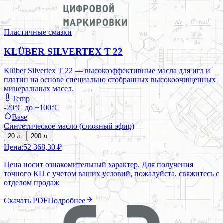
Пластичные смазки
KLÜBER SILVERTEX T 22
Klüber Silvertex T 22 — высокоэффективные масла для игл и
платин на основе cпециально отобранных высокоочищенных
минеральных масел.
Temp
-20°C до +100°C
Base
Синтетическое масло (сложный эфир)
20 л.
200 л.
Цена:
52 368,30 ₽
Цена носит ознакомительный характер. Для получения
точного КП с учетом ваших условий, пожалуйста, свяжитесь с
отделом продаж
Скачать PDF
Подробнее