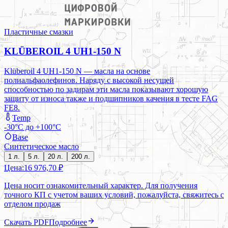
Пластичные смазки
KLÜBEROIL 4 UH1-150 N
Klüberoil 4 UH1-150 N — масла на основе
полиальфаолефинов. Наряду с высокой несущей
способностью по задирам эти масла показывают хорошую
защиту от износа также и подшипников качения в тесте FAG
FE8.
Temp
-30°C до +100°C
Base
Синтетическое масло
1 л.
5 л.
20 л.
200 л.
Цена:
16 976,70 ₽
Цена носит ознакомительный характер. Для получения
точного КП с учетом ваших условий, пожалуйста, свяжитесь с
отделом продаж
Скачать PDF
Подробнее