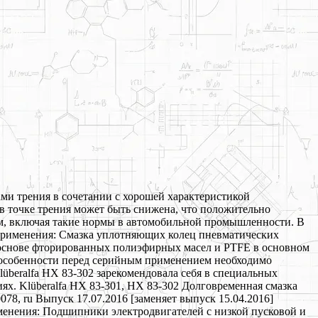
ми трения в сочетании с хорошей характеристикой
в точке трения может быть снижена, что положительно
м, включая такие нормы в автомобильной промышленности. В
 применения: Смазка уплотняющих колец пневматических
 основе фторированных полиэфирных масел и PTFE в основном
в особенности перед серийным применением необходимо
beralfa HX 83-302 зарекомендовала себя в специальных
х. Klüberalfa HX 83-301, HX 83-302 Долговременная смазка
8, ru Выпуск 17.07.2016 [заменяет выпуск 15.04.2016]
менения: Подшипники электродвигателей с низкой пусковой и