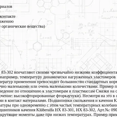
риалов
контакте
вижению
е органические вещества)
HX 83-302 впечатляют своими чрезвычайно низкими коэффициента
 например, температуру динамически нагруженных эластомеров 
ператур применения превосходит большинство стандартных нор
омично маленькими или очень маленькими количествами. Пример
ведение по отношению к эластомерам и пластмассам Смазки на
ючение: высокофторированные фторкаучуки). Несмотря на это 
и в контакт материалами. Подшипники скольжения и качения Klü
атуры при одновременно с этим частых температурных колебания
пников качения Klüberalfa HX 83-301, HX 83-302, Арт.№: 09007
 крутящие моменты даже при низких температурах. Пример при