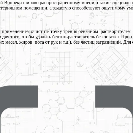
 Вопреки широко распространенному мнению такие специальные 
стерильном помещении, а зачастую способствуют ощутимому ум
именением очистить точку трения бензином- растворителем 180/
 для того, чтобы удалить бензин-растворитель без остатка. Пр
ых масел, жиров, пота от рук и т.д.), без частиц загрязнений. 
e