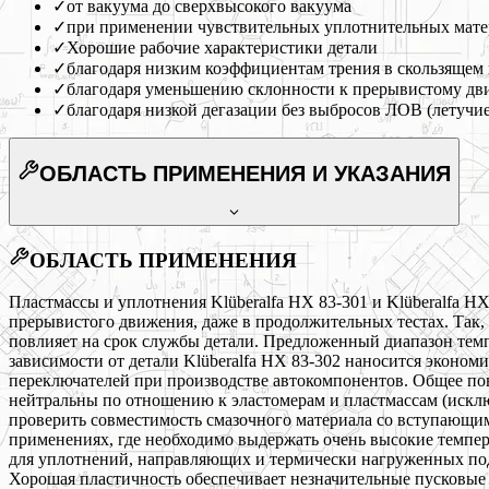
✓
от вакуума до сверхвысокого вакуума
✓
при применении чувствительных уплотнительных мате
✓
Хорошие рабочие характеристики детали
✓
благодаря низким коэффициентам трения в скользящем 
✓
благодаря уменьшению склонности к прерывистому д
✓
благодаря низкой дегазации без выбросов ЛОВ (летучи
ОБЛАСТЬ ПРИМЕНЕНИЯ
И УКАЗАНИЯ
ОБЛАСТЬ ПРИМЕНЕНИЯ
Пластмассы и уплотнения Klüberalfa HX 83-301 и Klüberalfa 
прерывистого движения, даже в продолжительных тестах. Так,
повлияет на срок службы детали. Предложенный диапазон тем
зависимости от детали Klüberalfa HX 83-302 наносится экон
переключателей при производстве автокомпонентов. Общее по
нейтральны по отношению к эластомерам и пластмассам (искл
проверить совместимость смазочного материала со вступающим
применениях, где необходимо выдержать очень высокие темпер
для уплотнений, направляющих и термически нагруженных подши
Хорошая пластичность обеспечивает незначительные пусковые