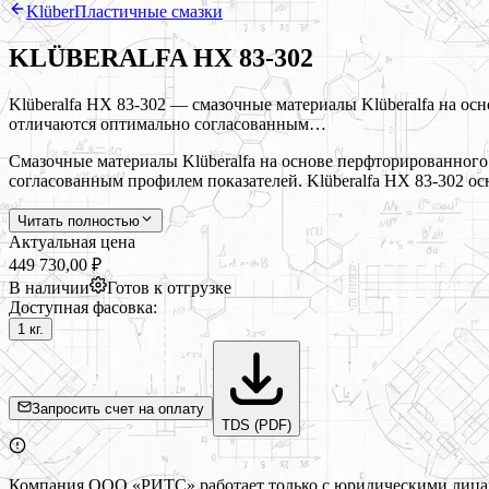
Klüber
Пластичные смазки
KLÜBERALFA HX 83-302
Klüberalfa HX 83-302 — смазочные материалы Klüberalfa на ос
отличаются оптимально согласованным…
Смазочные материалы Klüberalfa на основе перфторированного
согласованным профилем показателей. Klüberalfa HX 83-302 о
Читать полностью
Актуальная цена
449 730,00 ₽
В наличии
Готов к отгрузке
Доступная фасовка:
1 кг.
Запросить счет на оплату
TDS (PDF)
Компания ООО «РИТС» работает только с юридическими лицами