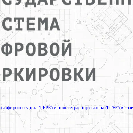
лиэфирного масла (PFPE) и политетрафторэтилена (PTFE) в качес