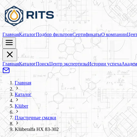
Главная
Каталог
Подбор фильтров
Сертификаты
О компании
Цент
Главная
Каталог
Поиск
Центр экспертизы
Истории успеха
Академ
Главная
Каталог
Klüber
Пластичные смазки
Klüberalfa HX 83-302