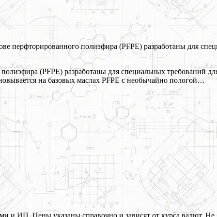
нове перфторированного полиэфира (PFPE) разработаны для спец
 полиэфира (PFPE) разработаны для специальных требований для
сновывается на базовых маслах PFPE с необычайно пологой…
 и ИП. Цены указаны справочно и зависят от курса валют. Не 