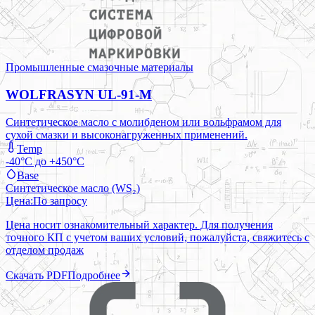
Промышленные смазочные материалы
WOLFRASYN UL-91-M
Синтетическое масло с молибденом или вольфрамом для
сухой смазки и высоконагруженных применений.
Temp
-40°C до +450°C
Base
Синтетическое масло (WS₂)
Цена:
По запросу
Цена носит ознакомительный характер. Для получения
точного КП с учетом ваших условий, пожалуйста, свяжитесь с
отделом продаж
Скачать PDF
Подробнее