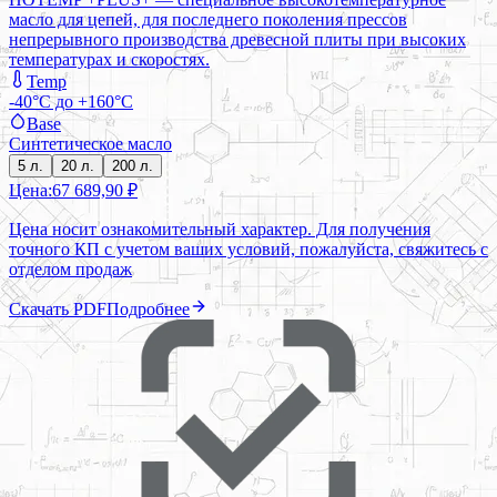
масло для цепей, для последнего поколения прессов
непрерывного производства древесной плиты при высоких
температурах и скоростях.
Temp
-40°C до +160°C
Base
Синтетическое масло
5 л.
20 л.
200 л.
Цена:
67 689,90 ₽
Цена носит ознакомительный характер. Для получения
точного КП с учетом ваших условий, пожалуйста, свяжитесь с
отделом продаж
Скачать PDF
Подробнее