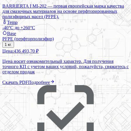
BARRIERTA I MI-202 — первая европейская марка качества
для смазочных материалов на основе перфторированных
полиэфирных масел (PFPE).
Temp
-40°C до +260°C
Base
PFPE (перфторполиэфир)
1 кг.
Цена:
436 493,70 ₽
Цена носит ознакомительный характер. Для получения
точного КП с учетом ваших условий, пожалуйста, свяжитесь с
отделом продаж
Скачать PDF
Подробнее