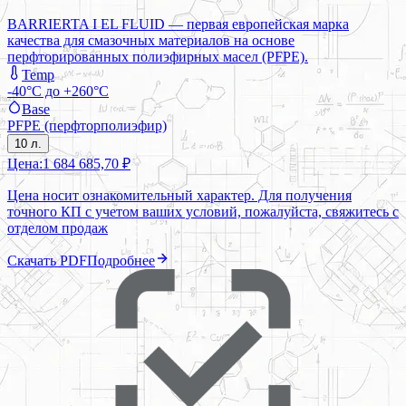
BARRIERTA I EL FLUID — первая европейская марка
качества для смазочных материалов на основе
перфторированных полиэфирных масел (PFPE).
Temp
-40°C до +260°C
Base
PFPE (перфторполиэфир)
10 л.
Цена:
1 684 685,70 ₽
Цена носит ознакомительный характер. Для получения
точного КП с учетом ваших условий, пожалуйста, свяжитесь с
отделом продаж
Скачать PDF
Подробнее