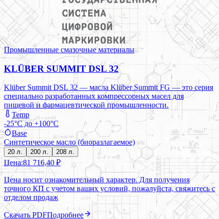
Промышленные смазочные материалы
KLÜBER SUMMIT DSL 32
Klüber Summit DSL 32 — масла Klüber Summit FG — это серия
специально разработанных компрессорных масел для
пищевой и фармацевтической промышленности.
Temp
-25°C до +100°C
Base
Синтетическое масло (биоразлагаемое)
20 л.
200 л.
208 л.
Цена:
81 716,40 ₽
Цена носит ознакомительный характер. Для получения
точного КП с учетом ваших условий, пожалуйста, свяжитесь с
отделом продаж
Скачать PDF
Подробнее