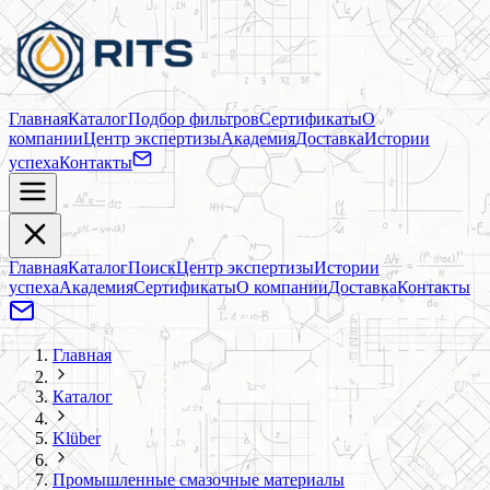
Главная
Каталог
Подбор фильтров
Сертификаты
О
компании
Центр экспертизы
Академия
Доставка
Истории
успеха
Контакты
Главная
Каталог
Поиск
Центр экспертизы
Истории
успеха
Академия
Сертификаты
О компании
Доставка
Контакты
Главная
Каталог
Klüber
Промышленные смазочные материалы