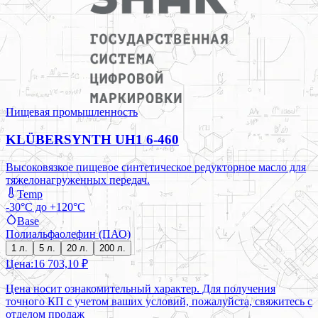
Пищевая промышленность
KLÜBERSYNTH UH1 6-460
Высоковязкое пищевое синтетическое редукторное масло для
тяжелонагруженных передач.
Temp
-30°C до +120°C
Base
Полиальфаолефин (ПАО)
1 л.
5 л.
20 л.
200 л.
Цена:
16 703,10 ₽
Цена носит ознакомительный характер. Для получения
точного КП с учетом ваших условий, пожалуйста, свяжитесь с
отделом продаж