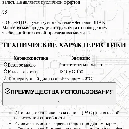
валют. Не является публичной офертой.
ООО «РИТС» участвует в системе «Честный ЗНАК».
Маркируемая продукция отгружается с соблюдением
требований цифровой прослеживаемости.
ТЕХНИЧЕСКИЕ ХАРАКТЕРИСТИКИ
Характеристика
Значение
Синтетическое масло
Базовое масло
ISO VG 150
Класс вязкости
-30°C до +120°C
Температурный диапазон
ПРЕИМУЩЕСТВА ИСПОЛЬЗОВАНИЯ
✓
Полиалкиленгликолевая основа (PAG) для высокой
нагрузочной способности
✓
Совместимость с горячей водой и водяным паром
✓
Очень высокий индекс вязкости — стабильная работа