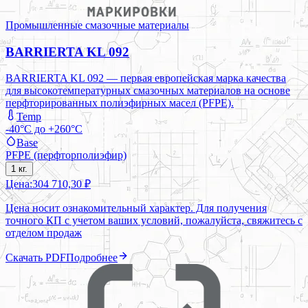
Промышленные смазочные материалы
BARRIERTA KL 092
BARRIERTA KL 092 — первая европейская марка качества
для высокотемпературных смазочных материалов на основе
перфторированных полиэфирных масел (PFPE).
Temp
-40°C до +260°C
Base
PFPE (перфторполиэфир)
1 кг.
Цена:
304 710,30 ₽
Цена носит ознакомительный характер. Для получения
точного КП с учетом ваших условий, пожалуйста, свяжитесь с
отделом продаж
Скачать PDF
Подробнее