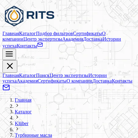
Главная
Каталог
Подбор фильтров
Сертификаты
О
компании
Центр экспертизы
Академия
Доставка
Истории
успеха
Контакты
Главная
Каталог
Поиск
Центр экспертизы
Истории
успеха
Академия
Сертификаты
О компании
Доставка
Контакты
Главная
Каталог
Klüber
Турбинные масла