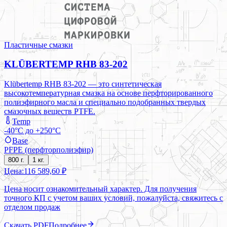
Пластичные смазки
KLÜBERTEMP RHB 83-202
Klübertemp RHB 83-202 — это синтетическая
высокотемпературная смазка на основе перфторированного
полиэфирного масла и специально подобранных твердых
смазочных веществ PTFE.
Temp
-40°C до +250°C
Base
PFPE (перфторполиэфир)
800 г.
1 кг.
Цена:
116 589,60 ₽
Цена носит ознакомительный характер. Для получения
точного КП с учетом ваших условий, пожалуйста, свяжитесь с
отделом продаж
Скачать PDF
Подробнее