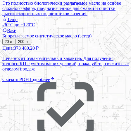
Это полностью биологически разлагаемое масло на основе
сложного эфира, предназначенное для смазки и очистки
высокоскоростных подшипников качения.
Temp
-30°C до +120°C
Base
Биоразлагаемое синтетическое масло (эстер)
20 л.
200 л.
Цена:
373 480,20 ₽
Цена носит ознакомительный характер. Для получения
точного КП с учетом ваших условий, пожалуйста, свяжитесь с
отделом продаж
Скачать PDF
Подробнее