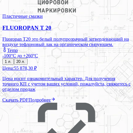
Пластичные смазки
FLUOROPAN T 20
Fluoropan T20 это белый полупрозрачный затвердевающий на
воздухе тефлоновый лак на органическом связующем.
Temp
-100°C до +260°C
1 л.
20 л.
Цена:
55 878,30 ₽
Цена носит ознакомительный характер. Для получения
точного КП с учетом ваших условий, пожалуйста, свяжитесь с
отделом продаж
Скачать PDF
Подробнее