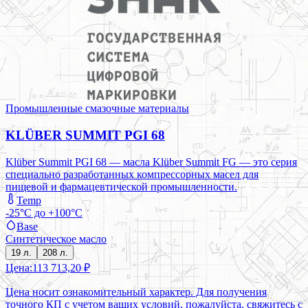
Промышленные смазочные материалы
KLÜBER SUMMIT PGI 68
Klüber Summit PGI 68 — масла Klüber Summit FG — это серия
специально разработанных компрессорных масел для
пищевой и фармацевтической промышленности.
Temp
-25°C до +100°C
Base
Синтетическое масло
19 л.
208 л.
Цена:
113 713,20 ₽
Цена носит ознакомительный характер. Для получения
точного КП с учетом ваших условий, пожалуйста, свяжитесь с