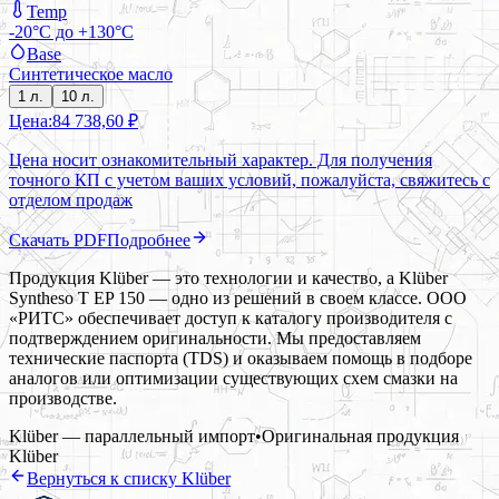
Temp
-20°C до +130°C
Base
Синтетическое масло
1 л.
10 л.
Цена:
84 738,60 ₽
Цена носит ознакомительный характер. Для получения
точного КП с учетом ваших условий, пожалуйста, свяжитесь с
отделом продаж
Скачать PDF
Подробнее
Продукция Klüber — это технологии и качество, а Klüber
Syntheso T EP 150 — одно из решений в своем классе. ООО
«РИТС» обеспечивает доступ к каталогу производителя с
подтверждением оригинальности. Мы предоставляем
технические паспорта (TDS) и оказываем помощь в подборе
аналогов или оптимизации существующих схем смазки на
производстве.
Klüber — параллельный импорт
•
Оригинальная продукция
Klüber
Вернуться к списку
Klüber