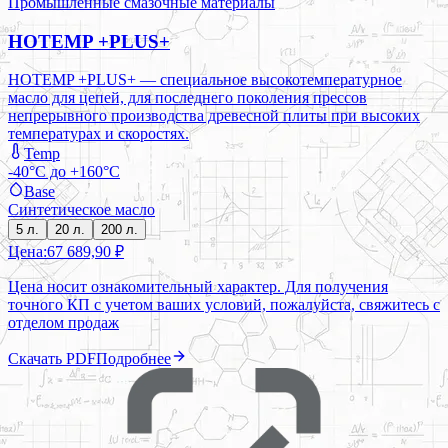
Промышленные смазочные материалы
HOTEMP +PLUS+
HOTEMP +PLUS+ — специальное высокотемпературное
масло для цепей, для последнего поколения прессов
непрерывного производства древесной плиты при высоких
температурах и скоростях.
Temp
-40°C до +160°C
Base
Синтетическое масло
5 л.
20 л.
200 л.
Цена:
67 689,90 ₽
Цена носит ознакомительный характер. Для получения
точного КП с учетом ваших условий, пожалуйста, свяжитесь с
отделом продаж
Скачать PDF
Подробнее