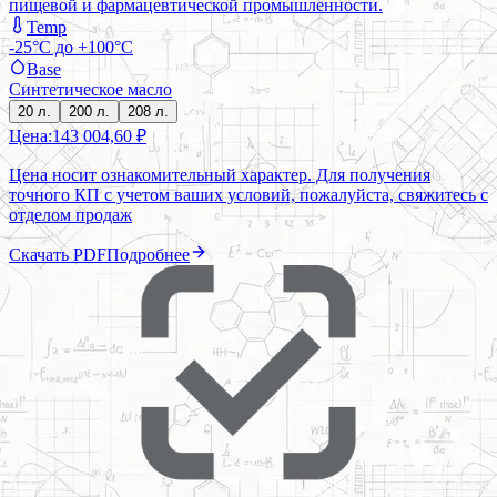
пищевой и фармацевтической промышленности.
Temp
-25°C до +100°C
Base
Синтетическое масло
20 л.
200 л.
208 л.
Цена:
143 004,60 ₽
Цена носит ознакомительный характер. Для получения
точного КП с учетом ваших условий, пожалуйста, свяжитесь с
отделом продаж
Скачать PDF
Подробнее