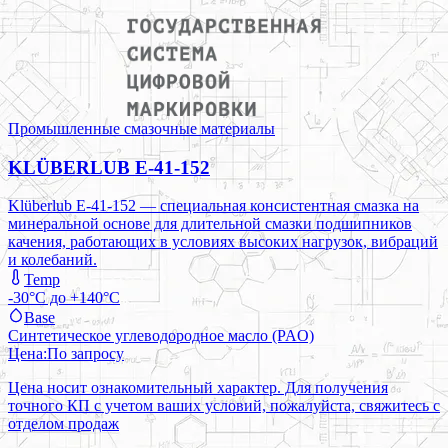
Промышленные смазочные материалы
KLÜBERLUB E-41-152
Klüberlub E-41-152 — специальная консистентная смазка на
минеральной основе для длительной смазки подшипников
качения, работающих в условиях высоких нагрузок, вибраций
и колебаний.
Temp
-30°C до +140°C
Base
Синтетическое углеводородное масло (PAO)
Цена:
По запросу
Цена носит ознакомительный характер. Для получения
точного КП с учетом ваших условий, пожалуйста, свяжитесь с
отделом продаж