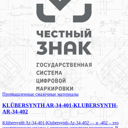
Промышленные смазочные материалы
KLÜBERSYNTH AR-34-401-KLUBERSYNTH-
AR-34-402
Klübersynth Ar-34-401-Klubersynth-Ar-34-402 — и -402 – это
синтетические смазки с широким спектром применения. В