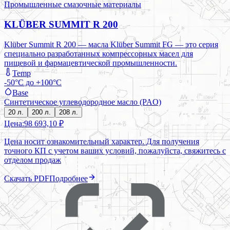
Промышленные смазочные материалы
KLÜBER SUMMIT R 200
Klüber Summit R 200 — масла Klüber Summit FG — это серия
специально разработанных компрессорных масел для
пищевой и фармацевтической промышленности.
Temp
-50°C до +100°C
Base
Синтетическое углеводородное масло (PAO)
20 л.
200 л.
208 л.
Цена:
98 693,10 ₽
Цена носит ознакомительный характер. Для получения
точного КП с учетом ваших условий, пожалуйста, свяжитесь с
отделом продаж
Скачать PDF
Подробнее