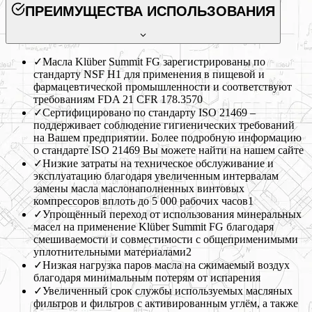
ПРЕИМУЩЕСТВА ИСПОЛЬЗОВАНИЯ
✓
Масла Klüber Summit FG зарегистрированы по
стандарту NSF H1 для применения в пищевой и
фармацевтической промышленности и соответствуют
требованиям FDA 21 CFR 178.3570
✓
Сертифицировано по стандарту ISO 21469 –
поддерживает соблюдение гигиенических требований
на Вашем предприятии. Более подробную информацию
о стандарте ISO 21469 Вы можете найти на нашем сайте
✓
Низкие затраты на техническое обслуживание и
эксплуатацию благодаря увеличенным интервалам
замены масла маслонаполненных винтовых
компрессоров вплоть до 5 000 рабочих часов1
✓
Упрощённый переход от использования минеральных
масел на применение Klüber Summit FG благодаря
смешиваемости и совместимости с общеприменимыми
уплотнительными материалами2
✓
Низкая нагрузка паров масла на сжимаемый воздух
благодаря минимальным потерям от испарения
✓
Увеличенный срок службы используемых масляных
фильтров и фильтров с активированным углём, а также