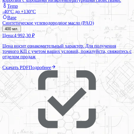
коррозии с хорошими низкотемпературными свойствами.
Temp
-40°C до +130°C
Base
Синтетическое углеводородное масло (PAO)
400 мл.
Цена:
4 992,30 ₽
Цена носит ознакомительный характер. Для получения
точного КП с учетом ваших условий, пожалуйста, свяжитесь с
отделом продаж
Скачать PDF
Подробнее