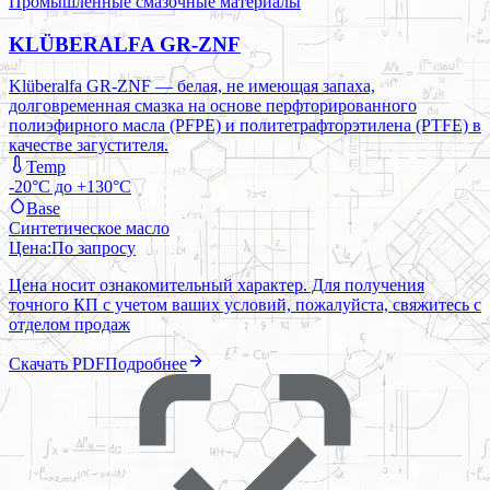
Промышленные смазочные материалы
KLÜBERALFA GR-ZNF
Klüberalfa GR-ZNF — белая, не имеющая запаха,
долговременная смазка на основе перфторированного
полиэфирного масла (PFPE) и политетрафторэтилена (PTFE) в
качестве загустителя.
Temp
-20°C до +130°C
Base
Синтетическое масло
Цена:
По запросу
Цена носит ознакомительный характер. Для получения
точного КП с учетом ваших условий, пожалуйста, свяжитесь с
отделом продаж
Скачать PDF
Подробнее