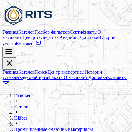
Главная
Каталог
Подбор фильтров
Сертификаты
О
компании
Центр экспертизы
Академия
Доставка
Истории
успеха
Контакты
Главная
Каталог
Поиск
Центр экспертизы
Истории
успеха
Академия
Сертификаты
О компании
Доставка
Контакты
Главная
Каталог
Klüber
Промышленные смазочные материалы