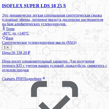
ISOFLEX SUPER LDS 18 25 S
Это динамически легкая специальная синтетическая смазка
(сложные эфиры, литиевое мыло) в дисперсии растворителя
на базе алифатических углеводородов.
Temp
-40°C до +140°C
Base
Синтетическое углеводородное масло (PAO)
1 л.
Цена:
56 338,20 ₽
Цена носит ознакомительный характер. Для получения
точного КП с учетом ваших условий, пожалуйста, свяжитесь с
отделом продаж
Скачать PDF
Подробнее