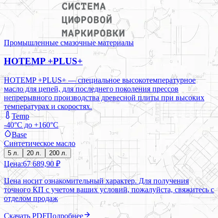
Промышленные смазочные материалы
HOTEMP +PLUS+
HOTEMP +PLUS+ — специальное высокотемпературное
масло для цепей, для последнего поколения прессов
непрерывного производства древесной плиты при высоких
температурах и скоростях.
Temp
-40°C до +160°C
Base
Синтетическое масло
5 л.
20 л.
200 л.
Цена:
67 689,90 ₽
Цена носит ознакомительный характер. Для получения
точного КП с учетом ваших условий, пожалуйста, свяжитесь с
отделом продаж
Скачать PDF
Подробнее