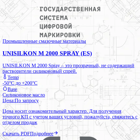
Промышленные смазочные материалы
UNISILKON M 2000 SPRAY (ES)
UNISILKON M 2000 Spray – это прозрачный, не содержащий
растворители силиконовый спрей.
Temp
-50°C до +200°C
Base
Силиконовое масло
Цена:
По запросу
Цена носит ознакомительный характер. Для получения
точного КП с учетом ваших условий, пожалуйста, свяжитесь с
отделом продаж
Скачать PDF
Подробнее