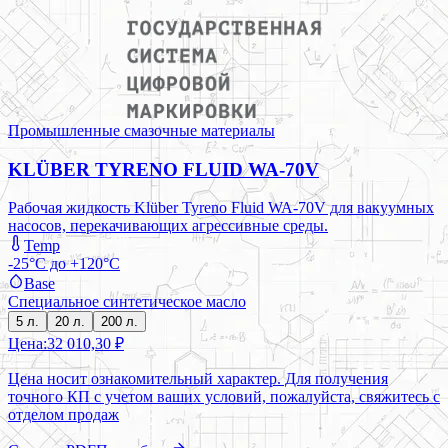
Промышленные смазочные материалы
KLÜBER TYRENO FLUID WA-70V
Рабочая жидкость Klüber Tyreno Fluid WA-70V для вакуумных
насосов, перекачивающих агрессивные среды.
Temp
-25°C до +120°C
Base
Специальное синтетическое масло
5 л.
20 л.
200 л.
Цена:
32 010,30 ₽
Цена носит ознакомительный характер. Для получения
точного КП с учетом ваших условий, пожалуйста, свяжитесь с
отделом продаж