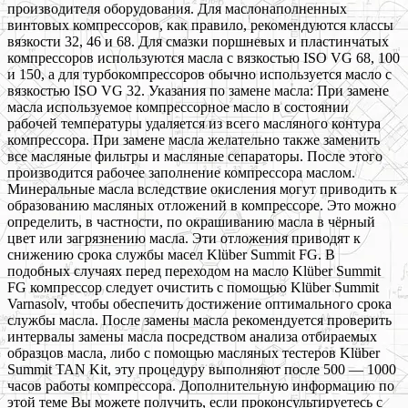
производителя оборудования. Для маслонаполненных
винтовых компрессоров, как правило, рекомендуются классы
вязкости 32, 46 и 68. Для смазки поршневых и пластинчатых
компрессоров используются масла с вязкостью ISO VG 68, 100
и 150, а для турбокомпрессоров обычно используется масло с
вязкостью ISO VG 32. Указания по замене масла: При замене
масла используемое компрессорное масло в состоянии
рабочей температуры удаляется из всего масляного контура
компрессора. При замене масла желательно также заменить
все масляные фильтры и масляные сепараторы. После этого
производится рабочее заполнение компрессора маслом.
Минеральные масла вследствие окисления могут приводить к
образованию масляных отложений в компрессоре. Это можно
определить, в частности, по окрашиванию масла в чёрный
цвет или загрязнению масла. Эти отложения приводят к
снижению срока службы масел Klüber Summit FG. В
подобных случаях перед переходом на масло Klüber Summit
FG компрессор следует очистить с помощью Klüber Summit
Varnasolv, чтобы обеспечить достижение оптимального срока
службы масла. После замены масла рекомендуется проверить
интервалы замены масла посредством анализа отбираемых
образцов масла, либо с помощью масляных тестеров Klüber
Summit TAN Kit, эту процедуру выполняют после 500 — 1000
часов работы компрессора. Дополнительную информацию по
этой теме Вы можете получить, если проконсультируетесь с