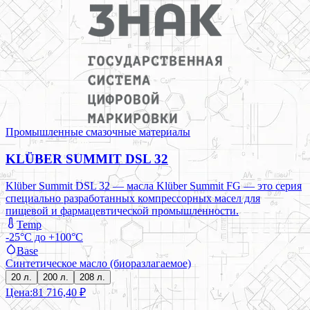
Промышленные смазочные материалы
KLÜBER SUMMIT DSL 32
Klüber Summit DSL 32 — масла Klüber Summit FG — это серия
специально разработанных компрессорных масел для
пищевой и фармацевтической промышленности.
Temp
-25°C до +100°C
Base
Синтетическое масло (биоразлагаемое)
20 л.
200 л.
208 л.
Цена:
81 716,40 ₽