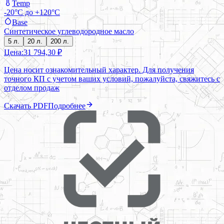
Temp
-20°C до +120°C
Base
Синтетическое углеводородное масло
5 л.
20 л.
200 л.
Цена:
31 794,30 ₽
Цена носит ознакомительный характер. Для получения
точного КП с учетом ваших условий, пожалуйста, свяжитесь с
отделом продаж
Скачать PDF
Подробнее