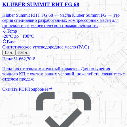
KLÜBER SUMMIT RHT FG 68
Klüber Summit RHT FG 68 — масла Klüber Summit FG — это
серия специально разработанных компрессорных масел для
пищевой и фармацевтической промышленности.
Temp
-20°C до +100°C
Base
Синтетическое углеводородное масло (PAO)
19 л.
208 л.
Цена:
51 662,70 ₽
Цена носит ознакомительный характер. Для получения
точного КП с учетом ваших условий, пожалуйста, свяжитесь с
отделом продаж
Скачать PDF
Подробнее