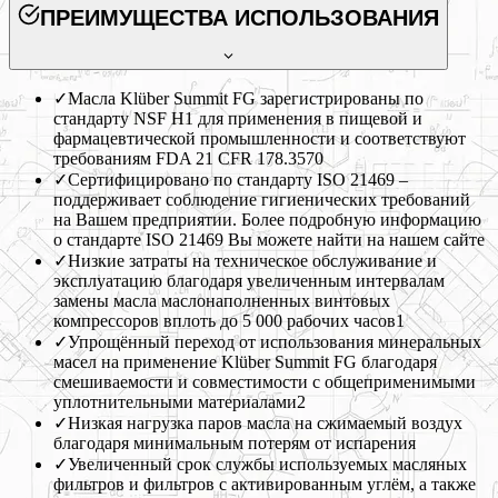
ПРЕИМУЩЕСТВА ИСПОЛЬЗОВАНИЯ
✓
Масла Klüber Summit FG зарегистрированы по
стандарту NSF H1 для применения в пищевой и
фармацевтической промышленности и соответствуют
требованиям FDA 21 CFR 178.3570
✓
Сертифицировано по стандарту ISO 21469 –
поддерживает соблюдение гигиенических требований
на Вашем предприятии. Более подробную информацию
о стандарте ISO 21469 Вы можете найти на нашем сайте
✓
Низкие затраты на техническое обслуживание и
эксплуатацию благодаря увеличенным интервалам
замены масла маслонаполненных винтовых
компрессоров вплоть до 5 000 рабочих часов1
✓
Упрощённый переход от использования минеральных
масел на применение Klüber Summit FG благодаря
смешиваемости и совместимости с общеприменимыми
уплотнительными материалами2
✓
Низкая нагрузка паров масла на сжимаемый воздух
благодаря минимальным потерям от испарения
✓
Увеличенный срок службы используемых масляных
фильтров и фильтров с активированным углём, а также