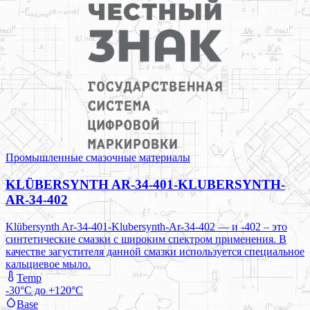
Промышленные смазочные материалы
KLÜBERSYNTH AR-34-401-KLUBERSYNTH-
AR-34-402
Klübersynth Ar-34-401-Klubersynth-Ar-34-402 — и -402 – это
синтетические смазки с широким спектром применения. В
качестве загустителя данной смазки используется специальное
кальциевое мыло.
Temp
-30°C до +120°C
Base