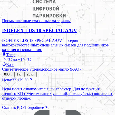
Промышленные смазочные материалы
ISOFLEX LDS 18 SPECIAL A/UV
ISOFLEX LDS 18 SPECIAL A/UV — серия
высококачественных специальных смазок для подшипников
качения и скольжения.
Temp
-40°C до +140°C
Base
Синтетическое углеводородное масло (PAO)
800 г.
1 кг.
25 кг.
Цена:
32 179,50 ₽
Цена носит ознакомительный характер. Для получения
точного КП с учетом ваших условий, пожалуйста, свяжитесь с
отделом продаж
Скачать PDF
Подробнее