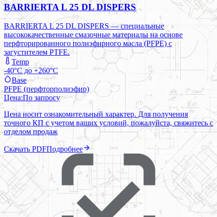
BARRIERTA L 25 DL DISPERS
BARRIERTA L 25 DL DISPERS — специальные
высококачественные смазочные материалы на основе
перфторированного полиэфирного масла (PFPE) с
загустителем PTFE.
Temp
-40°C до +260°C
Base
PFPE (перфторполиэфир)
Цена:
По запросу
Цена носит ознакомительный характер. Для получения
точного КП с учетом ваших условий, пожалуйста, свяжитесь с
отделом продаж
Скачать PDF
Подробнее