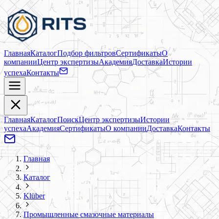
Главная
Каталог
Подбор фильтров
Сертификаты
О
компании
Центр экспертизы
Академия
Доставка
Истории
успеха
Контакты
Главная
Каталог
Поиск
Центр экспертизы
Истории
успеха
Академия
Сертификаты
О компании
Доставка
Контакты
Главная
Каталог
Klüber
Промышленные смазочные материалы