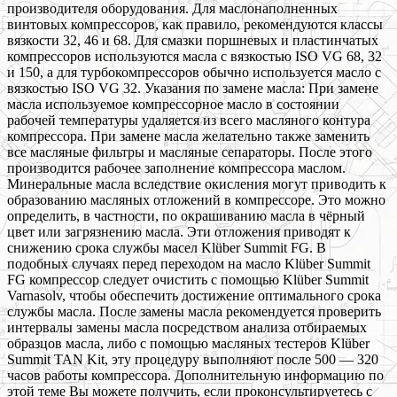
производителя оборудования. Для маслонаполненных
винтовых компрессоров, как правило, рекомендуются классы
вязкости 32, 46 и 68. Для смазки поршневых и пластинчатых
компрессоров используются масла с вязкостью ISO VG 68, 32
и 150, а для турбокомпрессоров обычно используется масло с
вязкостью ISO VG 32. Указания по замене масла: При замене
масла используемое компрессорное масло в состоянии
рабочей температуры удаляется из всего масляного контура
компрессора. При замене масла желательно также заменить
все масляные фильтры и масляные сепараторы. После этого
производится рабочее заполнение компрессора маслом.
Минеральные масла вследствие окисления могут приводить к
образованию масляных отложений в компрессоре. Это можно
определить, в частности, по окрашиванию масла в чёрный
цвет или загрязнению масла. Эти отложения приводят к
снижению срока службы масел Klüber Summit FG. В
подобных случаях перед переходом на масло Klüber Summit
FG компрессор следует очистить с помощью Klüber Summit
Varnasolv, чтобы обеспечить достижение оптимального срока
службы масла. После замены масла рекомендуется проверить
интервалы замены масла посредством анализа отбираемых
образцов масла, либо с помощью масляных тестеров Klüber
Summit TAN Kit, эту процедуру выполняют после 500 — 320
часов работы компрессора. Дополнительную информацию по
этой теме Вы можете получить, если проконсультируетесь с