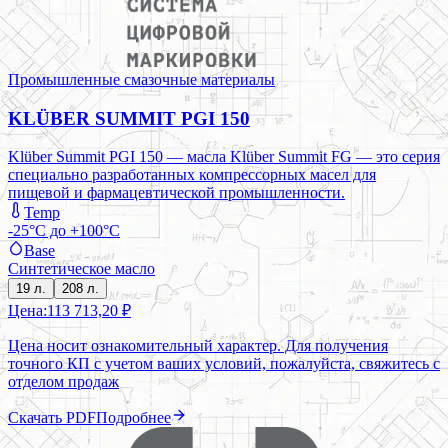
Промышленные смазочные материалы
KLÜBER SUMMIT PGI 150
Klüber Summit PGI 150 — масла Klüber Summit FG — это серия
специально разработанных компрессорных масел для
пищевой и фармацевтической промышленности.
Temp
-25°C до +100°C
Base
Синтетическое масло
19 л.
208 л.
Цена:
113 713,20 ₽
Цена носит ознакомительный характер. Для получения
точного КП с учетом ваших условий, пожалуйста, свяжитесь с
отделом продаж
Скачать PDF
Подробнее