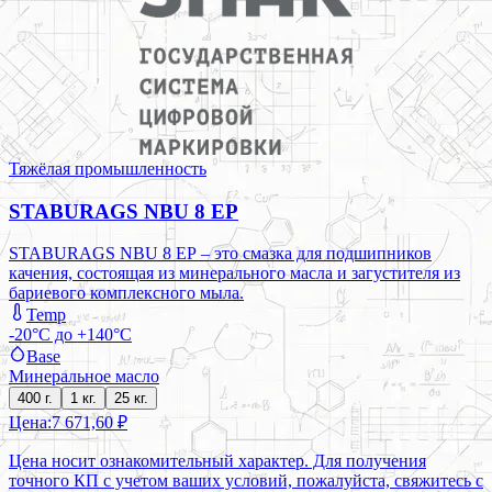
Тяжёлая промышленность
STABURAGS NBU 8 EP
STABURAGS NBU 8 ЕР – это смазка для подшипников
качения, состоящая из минерального масла и загустителя из
бариевого комплексного мыла.
Temp
-20°C до +140°C
Base
Минеральное масло
400 г.
1 кг.
25 кг.
Цена:
7 671,60 ₽
Цена носит ознакомительный характер. Для получения
точного КП с учетом ваших условий, пожалуйста, свяжитесь с