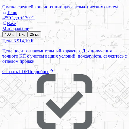
Смазка средней консистенции для автоматических систем.
Temp
-25°C до +130°C
Base
Минеральное
400 г.
1 кг.
25 кг.
Цена:
3 914,10 ₽
Цена носит ознакомительный характер. Для получения
точного КП с учетом ваших условий, пожалуйста, свяжитесь с
отделом продаж
Скачать PDF
Подробнее