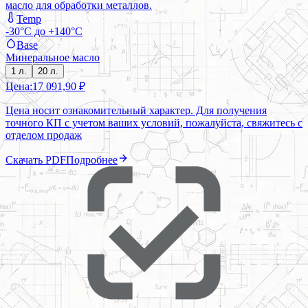
масло для обработки металлов.
Temp
-30°C до +140°C
Base
Минеральное масло
1 л.
20 л.
Цена:
17 091,90 ₽
Цена носит ознакомительный характер. Для получения
точного КП с учетом ваших условий, пожалуйста, свяжитесь с
отделом продаж
Скачать PDF
Подробнее