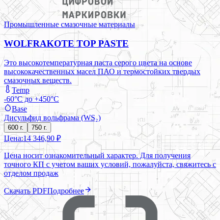
Промышленные смазочные материалы
WOLFRAKOTE TOP PASTE
Это высокотемпературная паста серого цвета на основе
высококачественных масел ПАО и термостойких твердых
смазочных веществ.
Temp
-60°C до +450°C
Base
Дисульфид вольфрама (WS₂)
600 г.
750 г.
Цена:
14 346,90 ₽
Цена носит ознакомительный характер. Для получения
точного КП с учетом ваших условий, пожалуйста, свяжитесь с
отделом продаж
Скачать PDF
Подробнее