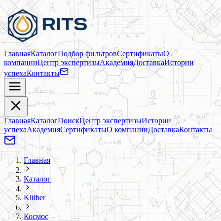
Главная
Каталог
Подбор фильтров
Сертификаты
О
компании
Центр экспертизы
Академия
Доставка
Истории
успеха
Контакты
Главная
Каталог
Поиск
Центр экспертизы
Истории
успеха
Академия
Сертификаты
О компании
Доставка
Контакты
Главная
Каталог
Klüber
Космос