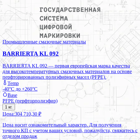
Промышленные смазочные материалы
BARRIERTA KL 092
BARRIERTA KL 092 — первая европейская марка качества
для высокотемпературных смазочных материалов на основе
перфторированных полиэфирных масел (PFPE).
Temp
-40°C до +260°C
Base
PFPE (перфторполиэфир)
1 кг.
Цена:
304 710,30 ₽
Цена носит ознакомительный характер. Для получения
точного КП с учетом ваших условий, пожалуйста, свяжитесь с
отделом продаж