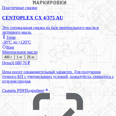
Пластичные смазки
CENTOPLEX CX 4/375 AU
Это специальная смазка на базе минерального масла и
литиевого мыла.
Temp
-30°C до +120°C
Base
Минеральное масло
400 г.
1 кг.
25 кг.
Цена:
6 680,70 ₽
Цена носит ознакомительный характер. Для получения
точного КП с учетом ваших условий, пожалуйста, свяжитесь с
отделом продаж
Скачать PDF
Подробнее