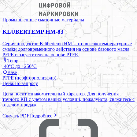
Промышленные смазочные материалы
KLÜBERTEMP HM-83
Серия продуктов Klübertemp HM – это высокотемпературные
смазки долговременного действия на основе базового масла
PFPE и загустителя на основе PTFE.
Temp
-40°C до +250°C
Base
PFPE (перфторполиэфир)
Цена:
По запросу
Цена носит ознакомительный характер. Для получения
точного КП с учетом ваших условий, пожалуйста, свяжитесь с
отделом продаж
Скачать PDF
Подробнее