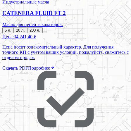
Индустриальные масла
CATENERA FLUID FT 2
Масло для цепей эскалаторов.
5 л.
20 л.
200 л.
Цена:
34 241,40 ₽
Цена носит ознакомительный характер. Для получения
точного КП с учетом ваших условий, пожалуйста, свяжитесь с
отделом продаж
Скачать PDF
Подробнее