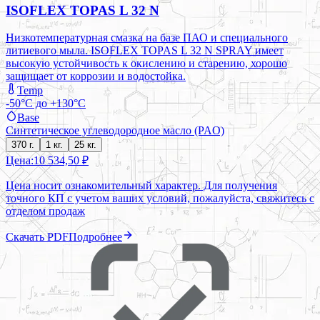
ISOFLEX TOPAS L 32 N
Низкотемпературная смазка на базе ПАО и специального
литиевого мыла. ISOFLEX TOPAS L 32 N SPRAY имеет
высокую устойчивость к окислению и старению, хорошо
защищает от коррозии и водостойка.
Temp
-50°C до +130°C
Base
Синтетическое углеводородное масло (PAO)
370 г.
1 кг.
25 кг.
Цена:
10 534,50 ₽
Цена носит ознакомительный характер. Для получения
точного КП с учетом ваших условий, пожалуйста, свяжитесь с
отделом продаж
Скачать PDF
Подробнее