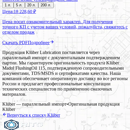
1 л.
5 л.
20 л.
200 л.
Цена:
18 228,60 ₽
Цена носит ознакомительный характер. Для получения
точного КП с учетом ваших условий, пожалуйста, свяжитесь с
отделом продаж
Скачать PDF
Подробнее
Продукция Klüber Lubrication поставляется через
параллельный импорт с документальным подтверждением
партии. Мы гарантируем оригинальность продукта Klüber
Madol FlushingOil 115, подтвержденную сопроводительными
документами, TDS/MSDS и сертификатами качества. Наша
компания обеспечивает оперативную доставку во все регионы
России и предлагает профессиональные консультации
технических специалистов по применению смазочных
материалов.
Klüber — параллельный импорт
•
Оригинальная продукция
Klüber
Вернуться к списку
Klüber