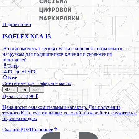
Подшипники
ISOFLEX NCA 15
Это динамически лёгкая смазка с хорошей стойкостью к
нагрузкам для подшипников качения и скольжения
шпинделей.
Temp
-40°C до +130°C
Base
Синтетическое + эфирное масло
400 г.
1 кг.
25 кг.
Цена:
13 752,90 ₽
Цена носит ознакомительный характер. Для получения
точного КП с учетом ваших условий, пожалуйста, свяжитесь с
отделом продаж
Скачать PDF
Подробнее