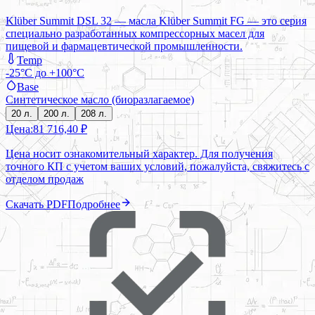
Klüber Summit DSL 32 — масла Klüber Summit FG — это серия
специально разработанных компрессорных масел для
пищевой и фармацевтической промышленности.
Temp
-25°C до +100°C
Base
Синтетическое масло (биоразлагаемое)
20 л.
200 л.
208 л.
Цена:
81 716,40 ₽
Цена носит ознакомительный характер. Для получения
точного КП с учетом ваших условий, пожалуйста, свяжитесь с
отделом продаж
Скачать PDF
Подробнее