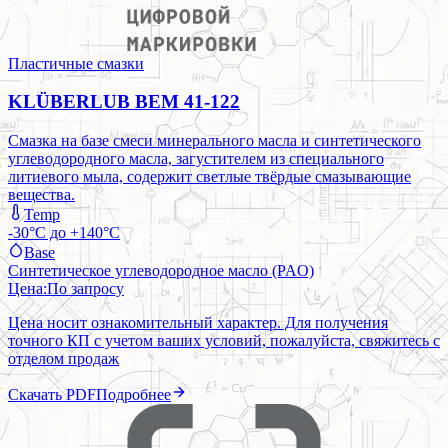
Пластичные смазки
KLÜBERLUB BEM 41-122
Смазка на базе смеси минерального масла и синтетического
углеводородного масла, загустителем из специального
литиевого мыла, содержит светлые твёрдые смазывающие
вещества.
Temp
-30°C до +140°C
Base
Синтетическое углеводородное масло (PAO)
Цена:
По запросу
Цена носит ознакомительный характер. Для получения
точного КП с учетом ваших условий, пожалуйста, свяжитесь с
отделом продаж
Скачать PDF
Подробнее