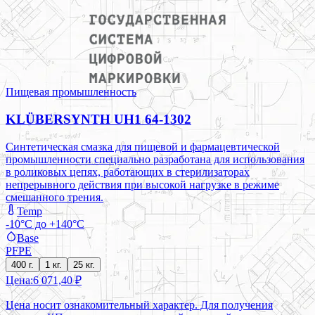
Пищевая промышленность
KLÜBERSYNTH UH1 64-1302
Синтетическая смазка для пищевой и фармацевтической
промышленности специально разработана для использования
в роликовых цепях, работающих в стерилизаторах
непрерывного действия при высокой нагрузке в режиме
смешанного трения.
Temp
-10°C до +140°C
Base
PFPE
400 г.
1 кг.
25 кг.
Цена:
6 071,40 ₽
Цена носит ознакомительный характер. Для получения