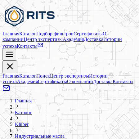
Главная
Каталог
Подбор фильтров
Сертификаты
О
компании
Центр экспертизы
Академия
Доставка
Истории
успеха
Контакты
Главная
Каталог
Поиск
Центр экспертизы
Истории
успеха
Академия
Сертификаты
О компании
Доставка
Контакты
Главная
Каталог
Klüber
Индустриальные масла