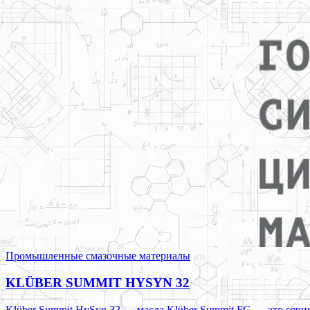
Промышленные смазочные материалы
KLÜBER SUMMIT HYSYN 32
Klüber Summit HySyn 32 — масла Klüber Summit FG — это сер