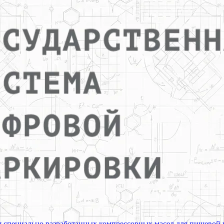
ия специально разработанных компрессорных масел для пищево