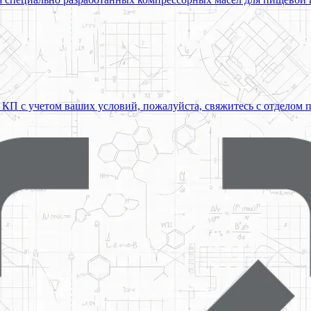
 КП с учетом ваших условий, пожалуйста, свяжитесь с отделом 