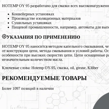
HOTEMP OY 95 разработано для смазки всех высоконагруженны
Конвейерных установках
Производстве изоляционных материалов
Cушильных установках
Пищевой промышленности, например, автоматы для выпе
УКАЗАНИЯ ПО ПРИМЕНЕНИЮ
HOTEMP OY 95 наносится методом капельного смазывания, чер
от конструкции цепи, метода смазывания и условий работы. О
особенности при высоких скоростях цепи. Цепи оснащенные ра
незначительным количеством масла.
Ключевые слова:
Hotemp OY-95, смазка, oil, grease, Klüber
РЕКОМЕНДУЕМЫЕ
ТОВАРЫ
Более
1097
позиций в наличии