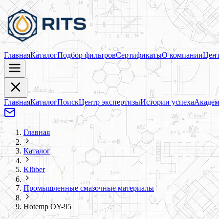
Главная
Каталог
Подбор фильтров
Сертификаты
О компании
Цент
Главная
Каталог
Поиск
Центр экспертизы
Истории успеха
Академ
Главная
Каталог
Klüber
Промышленные смазочные материалы
Hotemp OY-95