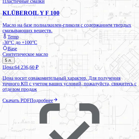
Пластичные смазки
KLÜBEROIL Y F 100
Масло на базе полиалкилен-гликоля с содержанием твердых
смазывающих веществ.
Temp
-30°C до +100°C
Base
Синтетическое масло
5 л.
Цена:
64 236,60 ₽
Цена носит ознакомительный характер. Для получения
точного КП с учетом ваших условий, пожалуйста, свяжитесь с
отделом продаж
Скачать PDF
Подробнее