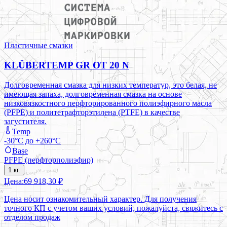
Пластичные смазки
KLÜBERTEMP GR OT 20 N
Долговременная смазка для низких температур, это белая, не
имеющая запаха, долговременная смазка на основе
низковязкостного перфторированного полиэфирного масла
(PFPE) и политетрафторэтилена (PTFE) в качестве
загустителя.
Temp
-30°C до +260°C
Base
PFPE (перфторполиэфир)
1 кг.
Цена:
69 918,30 ₽
Цена носит ознакомительный характер. Для получения
точного КП с учетом ваших условий, пожалуйста, свяжитесь с
отделом продаж