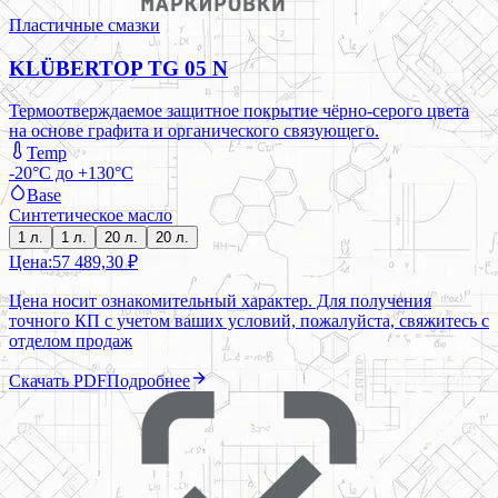
Пластичные смазки
KLÜBERTOP TG 05 N
Термоотверждаемое защитное покрытие чёрно-серого цвета
на основе графита и органического связующего.
Temp
-20°C до +130°C
Base
Синтетическое масло
1 л.
1 л.
20 л.
20 л.
Цена:
57 489,30 ₽
Цена носит ознакомительный характер. Для получения
точного КП с учетом ваших условий, пожалуйста, свяжитесь с
отделом продаж
Скачать PDF
Подробнее