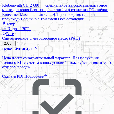
Klübersynth CH 2-680 — специальное высокотемпературное
масло для конвейерных цепей линий растяжения БО-плёнки
Brueckner Maschinenbau GmbH Производство плёнки
происходит обычно в три смены без остановки.
Temp
-30°C до +130°C
Base
Синтетическое углеводородное масло (PAO)
200 л.
Цена:
1 490 464,80 ₽
Цена носит ознакомительный характер. Для получения
точного КП с учетом ваших условий, пожалуйста, свяжитесь с
отделом продаж
Скачать PDF
Подробнее