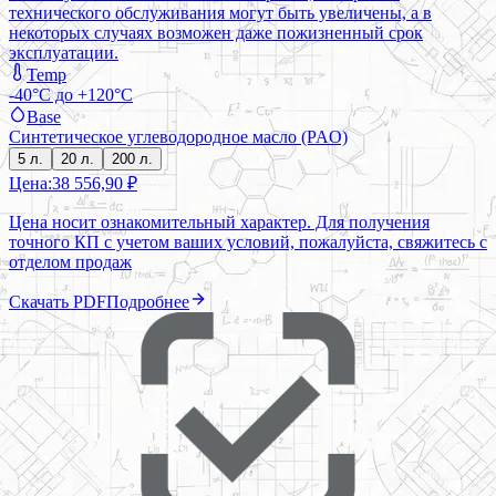
технического обслуживания могут быть увеличены, а в
некоторых случаях возможен даже пожизненный срок
эксплуатации.
Temp
-40°C до +120°C
Base
Синтетическое углеводородное масло (PAO)
5 л.
20 л.
200 л.
Цена:
38 556,90 ₽
Цена носит ознакомительный характер. Для получения
точного КП с учетом ваших условий, пожалуйста, свяжитесь с
отделом продаж
Скачать PDF
Подробнее