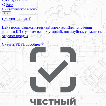
-20°C до +130°C
Base
Синтетическое масло
5 л.
Цена:
881 906,40 ₽
Цена носит ознакомительный характер. Для получения
точного КП с учетом ваших условий, пожалуйста, свяжитесь с
отделом продаж
Скачать PDF
Подробнее