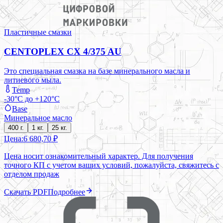
Пластичные смазки
CENTOPLEX CX 4/375 AU
Это специальная смазка на базе минерального масла и
литиевого мыла.
Temp
-30°C до +120°C
Base
Минеральное масло
400 г.
1 кг.
25 кг.
Цена:
6 680,70 ₽
Цена носит ознакомительный характер. Для получения
точного КП с учетом ваших условий, пожалуйста, свяжитесь с
отделом продаж
Скачать PDF
Подробнее