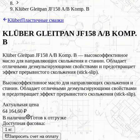
Klüber Gleitpan JF158 A/B Komp. B
Klüber
Пластичные смазки
KLÜBER GLEITPAN JF158 A/B KOMP.
B
Klüber Gleitpan JF158 A/B Komp. B — высокоэффективное
масло для направляющих скольжения и станин. Обладает
отличными деэмульгирующими свойствами и предотвращает
эффект прерывистого скольжения (stick-slip).
Высокоэффективное масло для направляющих скольжения и
станин. Обладает отличными деэмульгирующими свойствами
и предотвращает эффект прерывистого скольжения (stick-slip).
Актуальная цена
64 164,60 ₽
В наличии
Готов к отгрузке
Доступная фасовка:
1 кг.
Запросить счет на оплату