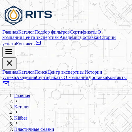
Главная
Каталог
Подбор фильтров
Сертификаты
О
компании
Центр экспертизы
Академия
Доставка
Истории
успеха
Контакты
Главная
Каталог
Поиск
Центр экспертизы
Истории
успеха
Академия
Сертификаты
О компании
Доставка
Контакты
Главная
Каталог
Klüber
Пластичные смазки