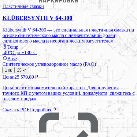
Пластичные смазки
KLÜBERSYNTH V 64-300
Klübersynth V 64-300 — это специальная пластичная смазка на
основе синтетического масла с незначительной долей
силиконового масла и неорганическим загустителем.
Temp
-40°C до +130°C
Base
Синтетическое углеводородное масло (PAO)
1 кг.
25 кг.
Цена:
25 579,80 ₽
Цена носит ознакомительный характер. Для получения
точного КП с учетом ваших условий, пожалуйста, свяжитесь с
отделом продаж
Скачать PDF
Подробнее