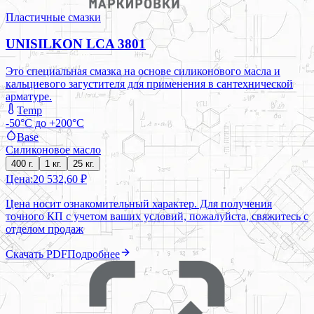
Пластичные смазки
UNISILKON LCA 3801
Это специальная смазка на основе силиконового масла и
кальциевого загустителя для применения в сантехнической
арматуре.
Temp
-50°C до +200°C
Base
Силиконовое масло
400 г.
1 кг.
25 кг.
Цена:
20 532,60 ₽
Цена носит ознакомительный характер. Для получения
точного КП с учетом ваших условий, пожалуйста, свяжитесь с
отделом продаж
Скачать PDF
Подробнее