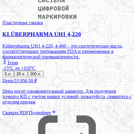
Пластичные смазки
KLÜBERPHARMA UH1 4-220
Klüberpharma UH1 4-220, 4-460 – это синтетические масла,
соответствующие требованиям FDA и применяемые в
фармацевтической промышленности.
Temp
-15°C до +110°C
5 л.
20 л.
200 л.
Цена:
53 950,50 ₽
Цена носит ознакомительный характер. Для получения
точного КП с учетом ваших условий, пожалуйста, свяжитесь с
отделом продаж
Скачать PDF
Подробнее