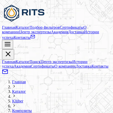
Главная
Каталог
Подбор фильтров
Сертификаты
О
компании
Центр экспертизы
Академия
Доставка
Истории
успеха
Контакты
Главная
Каталог
Поиск
Центр экспертизы
Истории
успеха
Академия
Сертификаты
О компании
Доставка
Контакты
Главная
Каталог
Klüber
Композиты