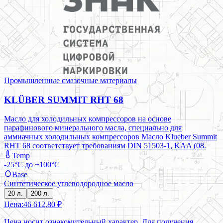
Промышленные смазочные материалы
KLÜBER SUMMIT RHT 68
Масло для холодильных компрессоров на основе
парафинового минерального масла, специально для
аммиачных холодильных компрессоров Масло Klueber Summit
RHT 68 соответствует требованиям DIN 51503-1, KAA (08.
Temp
-25°C до +100°C
Base
Синтетическое углеводородное масло
20 л.
200 л.
Цена:
46 612,80 ₽
Цена носит ознакомительный характер. Для получения