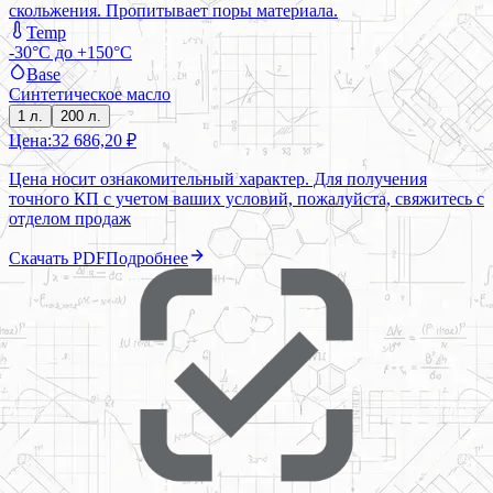
скольжения. Пропитывает поры материала.
Temp
-30°C до +150°C
Base
Синтетическое масло
1 л.
200 л.
Цена:
32 686,20 ₽
Цена носит ознакомительный характер. Для получения
точного КП с учетом ваших условий, пожалуйста, свяжитесь с
отделом продаж
Скачать PDF
Подробнее