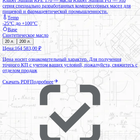
Klüber Summit RPE 170 — масла Klüber Summit FG — это
серия специально разработанных компрессорных масел для
пищевой и фармацевтической промышленности.
Temp
-25°C до +100°C
Base
Синтетическое масло
20 л.
200 л.
Цена:
164 583,00 ₽
Цена носит ознакомительный характер. Для получения
точного КП с учетом ваших условий, пожалуйста, свяжитесь с
отделом продаж
Скачать PDF
Подробнее