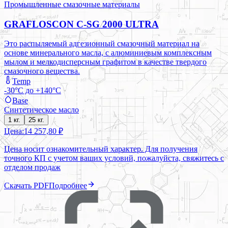
Промышленные смазочные материалы
GRAFLOSCON C-SG 2000 ULTRA
Это распыляемый адгезионный смазочный материал на
основе минерального масла, с алюминиевым комплексным
мылом и мелкодисперсным графитом в качестве твердого
смазочного вещества.
Temp
-30°C до +140°C
Base
Синтетическое масло
1 кг.
25 кг.
Цена:
14 257,80 ₽
Цена носит ознакомительный характер. Для получения
точного КП с учетом ваших условий, пожалуйста, свяжитесь с
отделом продаж
Скачать PDF
Подробнее