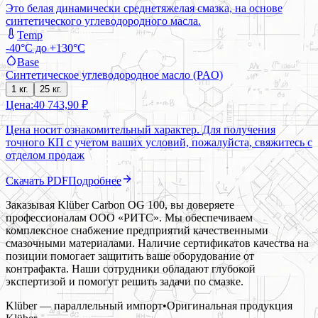
Это белая динамически среднетяжелая смазка, на основе
синтетического углеводородного масла.
Temp
-40°C до +130°C
Base
Синтетическое углеводородное масло (PAO)
1 кг.
25 кг.
Цена:
40 743,90 ₽
Цена носит ознакомительный характер. Для получения
точного КП с учетом ваших условий, пожалуйста, свяжитесь с
отделом продаж
Скачать PDF
Подробнее
Заказывая Klüber Carbon OG 100, вы доверяете
профессионалам ООО «РИТС». Мы обеспечиваем
комплексное снабжение предприятий качественными
смазочными материалами. Наличие сертификатов качества на
позиции помогает защитить ваше оборудование от
контрафакта. Наши сотрудники обладают глубокой
экспертизой и помогут решить задачи по смазке.
Klüber — параллельный импорт
•
Оригинальная продукция